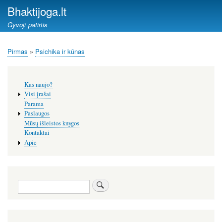
Pereiti
Bhaktijoga.lt
į
Gyvoji patirtis
pagrindinį
turinį
Pirmas
Psichika ir kūnas
Kelias
Šoninis
Kas naujo?
meniu
Visi įrašai
Parama
Paslaugos
Mūsų išleistos knygos
Kontaktai
Apie
Paieška