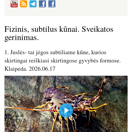
Fizinis, subtilus kūnai. Sveikatos
gerinimas.
1. Juslės- tai jėgos subtiliame kūne, kurios
skirtingai reiškiasi skirtingose gyvybės formose.
Klaipėda. 2026.06.17
P
l
a