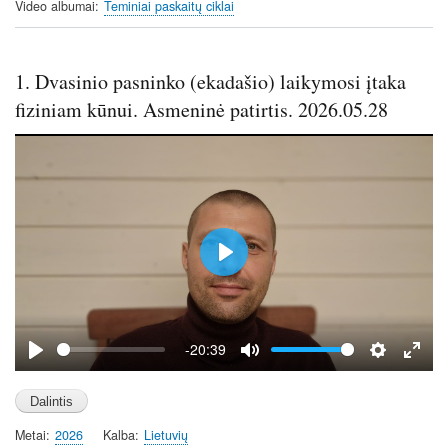
Video albumai
Teminiai paskaitų ciklai
l
s
c
1. Dvasinio pasninko (ekadašio) laikymosi įtaka
r
e
fiziniam kūnui. Asmeninė patirtis. 2026.05.28
e
n
P
l
a
y
-20:39
P
M
S
E
l
u
e
n
a
t
t
t
Metai
2026
Kalba
Lietuvių
y
e
t
e