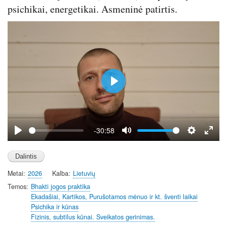
r
psichikai, energetikai. Asmeninė patirtis.
e
e
n
P
l
a
y
-30:58
P
M
S
E
l
u
e
n
a
t
t
t
Metai
2026
Kalba
Lietuvių
y
e
t
e
i
r
Temos
Bhakti jogos praktika
Ekadašiai, Kartikos, Purušotamos mėnuo ir kt. šventi laikai
n
f
Psichika ir kūnas
g
u
Fizinis, subtilus kūnai. Sveikatos gerinimas.
s
l