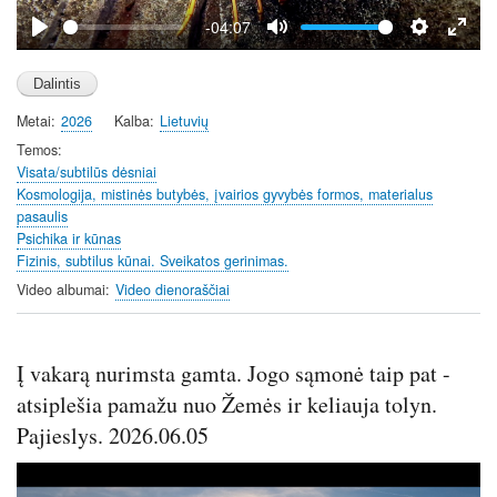
y
-04:07
P
M
S
E
l
u
e
n
a
t
t
t
Metai
2026
Kalba
Lietuvių
y
e
t
e
i
r
Temos
Visata/subtilūs dėsniai
n
f
Kosmologija, mistinės butybės, įvairios gyvybės formos, materialus
g
u
pasaulis
s
l
Psichika ir kūnas
l
Fizinis, subtilus kūnai. Sveikatos gerinimas.
s
Video albumai
Video dienoraščiai
c
r
e
Į vakarą nurimsta gamta. Jogo sąmonė taip pat -
e
atsiplešia pamažu nuo Žemės ir keliauja tolyn.
n
Pajieslys. 2026.06.05