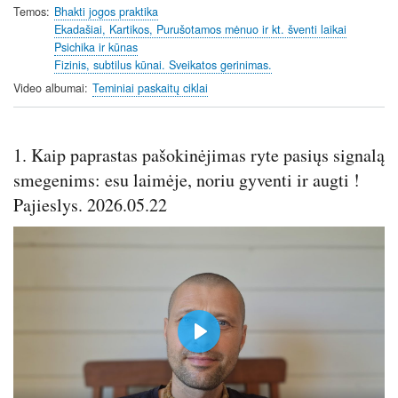
i
r
Temos
Bhakti jogos praktika
Ekadašiai, Kartikos, Purušotamos mėnuo ir kt. šventi laikai
n
f
Psichika ir kūnas
g
u
Fizinis, subtilus kūnai. Sveikatos gerinimas.
s
l
Video albumai
Teminiai paskaitų ciklai
l
s
c
1. Kaip paprastas pašokinėjimas ryte pasiųs signalą
r
e
smegenims: esu laimėje, noriu gyventi ir augti !
e
Pajieslys. 2026.05.22
n
P
l
a