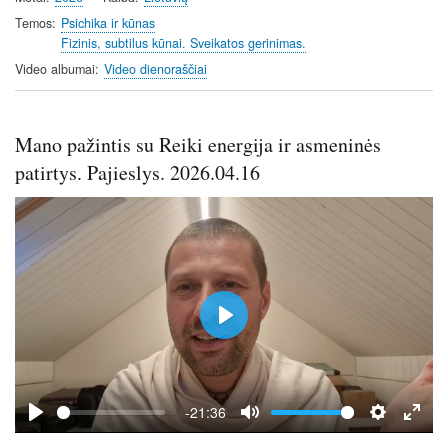
y
e
t
e
i
r
Temos
Psichika ir kūnas
Fizinis, subtilus kūnai. Sveikatos gerinimas.
n
f
g
u
Video albumai
Video dienoraščiai
s
l
l
s
Mano pažintis su Reiki energija ir asmeninės
c
patirtys. Pajieslys. 2026.04.16
r
e
e
n
P
l
a
y
-21:36
P
M
S
E