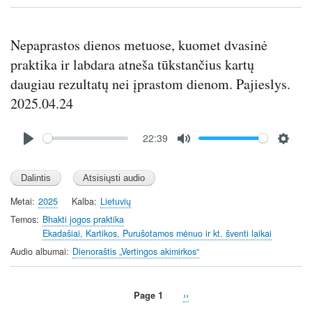
s
Nepaprastos dienos metuose, kuomet dvasinė
praktika ir labdara atneša tūkstančius kartų
daugiau rezultatų nei įprastom dienom. Pajieslys.
2025.04.24
Audio
22:39
file
P
M
S
l
u
e
a
t
t
y
e
t
Metai
2025
Kalba
Lietuvių
i
Temos
Bhakti jogos praktika
n
Ekadašiai, Kartikos, Purušotamos mėnuo ir kt. šventi laikai
g
Audio albumai
Dienoraštis „Vertingos akimirkos“
s
Page 1
Next
››
Pagination
page