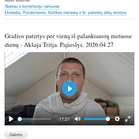
Audio albumai
g
Skaitau ir komentuoju namuose
s
Ekadašių, Purušotamos, Kartikos mėnesių ir kt. palankių datų istorijos
Gražios patirtys per vieną iš palankiausių metuose
dienų - Akšaja Tritja. Pajieslys. 2026.04.27
P
l
a
y
-17:21
P
M
S
E
l
u
e
n