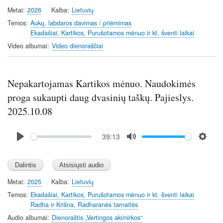
a
t
t
t
Metai
2026
Kalba
Lietuvių
y
e
t
e
i
r
Temos
Aukų, labdaros davimas / priėmimas
Ekadašiai, Kartikos, Purušotamos mėnuo ir kt. šventi laikai
n
f
g
u
Video albumai
Video dienoraščiai
s
l
l
s
Nepakartojamas Kartikos mėnuo. Naudokimės
c
proga sukaupti daug dvasinių taškų. Pajieslys.
r
2025.10.08
e
e
Audio
39:13
n
file
P
M
S
l
u
e
a
t
t
y
e
t
Metai
2025
Kalba
Lietuvių
i
Temos
Ekadašiai, Kartikos, Purušotamos mėnuo ir kt. šventi laikai
n
Radha ir Krišna, Radharanės tarnaitės
g
Audio albumai
Dienoraštis „Vertingos akimirkos“