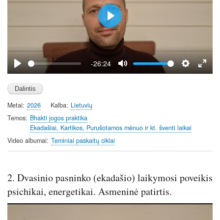
P
l
a
y
-26:24
P
M
S
E
l
u
e
n
a
t
t
t
Metai
2026
Kalba
Lietuvių
y
e
t
e
i
r
Temos
Bhakti jogos praktika
Ekadašiai, Kartikos, Purušotamos mėnuo ir kt. šventi laikai
n
f
g
u
Video albumai
Teminiai paskaitų ciklai
s
l
l
s
2. Dvasinio pasninko (ekadašio) laikymosi poveikis
c
psichikai, energetikai. Asmeninė patirtis.
r
e