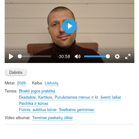
e
n
P
l
a
y
-30:58
P
M
S
E
l
u
e
n
a
t
t
t
Metai
2026
Kalba
Lietuvių
y
e
t
e
i
r
Temos
Bhakti jogos praktika
Ekadašiai, Kartikos, Purušotamos mėnuo ir kt. šventi laikai
n
f
Psichika ir kūnas
g
u
Fizinis, subtilus kūnai. Sveikatos gerinimas.
s
l
Video albumai
Teminiai paskaitų ciklai
l
s
c