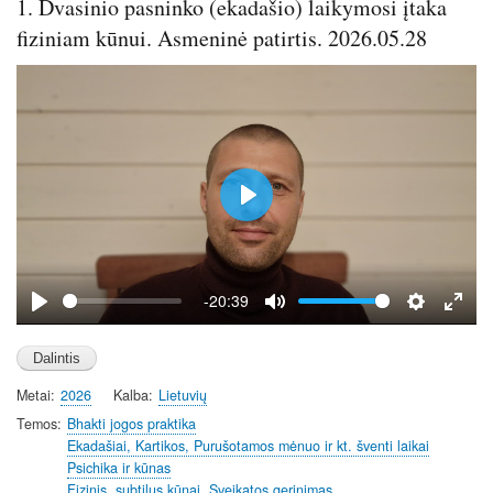
1. Dvasinio pasninko (ekadašio) laikymosi įtaka
r
e
fiziniam kūnui. Asmeninė patirtis. 2026.05.28
e
n
P
l
a
y
-20:39
P
M
S
E
l
u
e
n
a
t
t
t
Metai
2026
Kalba
Lietuvių
y
e
t
e
i
r
Temos
Bhakti jogos praktika
Ekadašiai, Kartikos, Purušotamos mėnuo ir kt. šventi laikai
n
f
Psichika ir kūnas
g
u
Fizinis, subtilus kūnai. Sveikatos gerinimas.