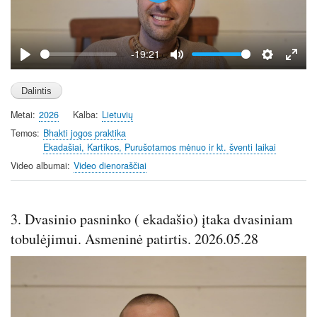
l
a
y
-19:21
P
M
S
E
l
u
e
n
a
t
t
t
Metai
2026
Kalba
Lietuvių
y
e
t
e
i
r
Temos
Bhakti jogos praktika
Ekadašiai, Kartikos, Purušotamos mėnuo ir kt. šventi laikai
n
f
g
u
Video albumai
Video dienoraščiai
s
l
l
s
3. Dvasinio pasninko ( ekadašio) įtaka dvasiniam
c
tobulėjimui. Asmeninė patirtis. 2026.05.28
r
e
e
n