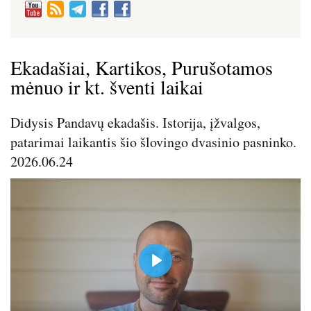
Ekadašiai, Kartikos, Purušotamos
mėnuo ir kt. šventi laikai
Didysis Pandavų ekadašis. Istorija, įžvalgos,
patarimai laikantis šio šlovingo dvasinio pasninko.
2026.06.24
P
l
a