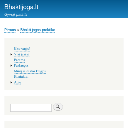
Pereiti
Bhaktijoga.lt
į
Gyvoji patirtis
pagrindinį
turinį
Pirmas
Bhakti jogos praktika
Kelias
Šoninis
Kas naujo?
meniu
Visi įrašai
Parama
Paslaugos
Mūsų išleistos knygos
Kontaktai
Apie
Paieška