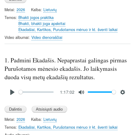
a
t
t
t
Metai
2026
Kalba
Lietuvių
y
e
t
e
i
r
Temos
Bhakti jogos praktika
Bhakti, bhakti joga apskritai
n
f
Ekadašiai, Kartikos, Purušotamos mėnuo ir kt. šventi laikai
g
u
Video albumai
Video dienoraščiai
s
l
l
s
1. Padmini Ekadašis. Nepaprastai galingas pirmas
c
r
Purušotamos mėnesio ekadašis. Jo laikymasis
e
duoda visų metų ekadašių rezultatus.
e
n
Audio
1:17:02
file
P
M
S
l
u
e
a
t
t
y
e
t
Metai
2026
Kalba
Lietuvių
i
Temos
Ekadašiai, Kartikos, Purušotamos mėnuo ir kt. šventi laikai
n