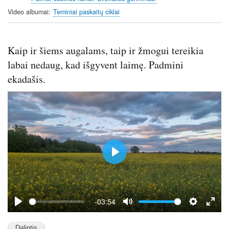
s
l
Video albumai
Teminiai paskaitų ciklai
l
s
c
Kaip ir šiems augalams, taip ir žmogui tereikia
r
e
labai nedaug, kad išgyvent laimę. Padmini
e
ekadašis.
n
P
l
a
y
-03:54
P
M
S
E
l
u
e
n