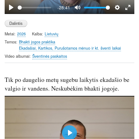
y
-28:41
P
M
S
E
l
u
e
n
a
t
t
t
Metai
2026
Kalba
Lietuvių
y
e
t
e
i
r
Temos
Bhakti jogos praktika
Ekadašiai, Kartikos, Purušotamos mėnuo ir kt. šventi laikai
n
f
g
u
Video albumai
Šventinės paskaitos
s
l
l
s
Tik po daugelio metų sugebu laikytis ekadašio be
c
valgio ir vandens. Neskubėkim bhakti jogoje.
r
e
e
n
P