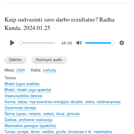
Kaip sudvasinti savo darbo rezultatus? Radha
Kunda. 2024.01.25
Audio
48:49
file
P
M
S
l
u
e
a
t
t
y
e
t
Metai
2024
Kalba
Lietuvių
i
Temos
n
Bhakti jogos praktika
Bhakti, bhakti joga apskritai
g
Visata/subtilūs dėsniai
s
Karma, laikas, trys kosminės energijos (dorybė, aistra, neišmanymas)
Gyvenimas žemėje
Šeima (vyras, moteris, vaikai), tėvai, giminės
Darbas, profesinė realizacija
Materialios pareigos (apskritai)
Turtas, pinigai, šlovė, valdžia, grožis, žinojimas ir kt. materialios