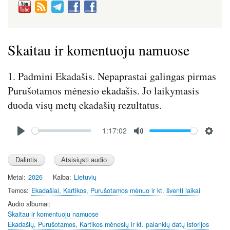
Skaitau ir komentuoju namuose
1. Padmini Ekadašis. Nepaprastai galingas pirmas
Purušotamos mėnesio ekadašis. Jo laikymasis
duoda visų metų ekadašių rezultatus.
Audio
1:17:02
file
P
M
S
l
u
e
a
t
t
y
e
t
Metai
2026
Kalba
Lietuvių
i
Temos
Ekadašiai, Kartikos, Purušotamos mėnuo ir kt. šventi laikai
n
Audio albumai
g
Skaitau ir komentuoju namuose
s
Ekadašių, Purušotamos, Kartikos mėnesių ir kt. palankių datų istorijos