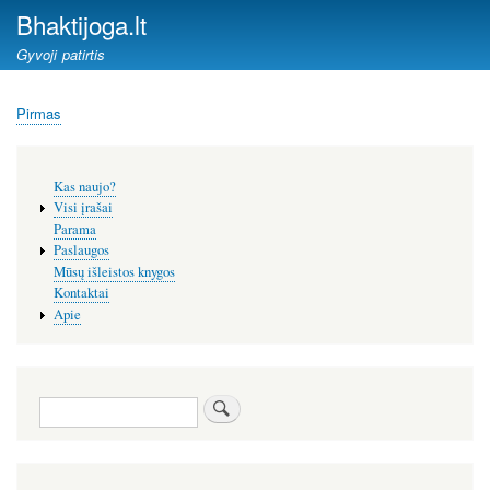
Pereiti
Bhaktijoga.lt
į
Gyvoji patirtis
pagrindinį
turinį
Pirmas
Kelias
Šoninis
Kas naujo?
meniu
Visi įrašai
Parama
Paslaugos
Mūsų išleistos knygos
Kontaktai
Apie
Paieška