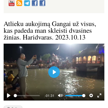
Atlieku aukojimą Gangai už visus,
kas padeda man skleisti dvasines
žinias. Haridvaras. 2023.10.13
P
l
a
y
-01:31
P
M
S
E
l
u
e
n