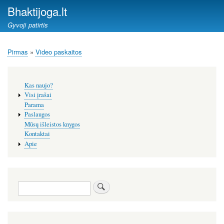
Pereiti
Bhaktijoga.lt
į
Gyvoji patirtis
pagrindinį
turinį
Pirmas
Video paskaitos
Kelias
Šoninis
Kas naujo?
meniu
Visi įrašai
Parama
Paslaugos
Mūsų išleistos knygos
Kontaktai
Apie
Paieška