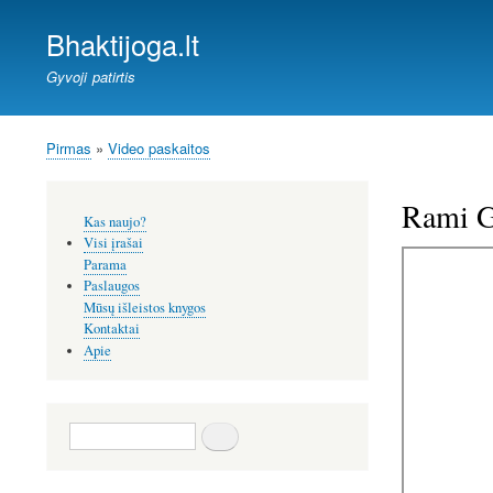
Bhaktijoga.lt
Gyvoji patirtis
Pirmas
Video paskaitos
Kelias
Rami G
Šoninis
Kas naujo?
meniu
Visi įrašai
Parama
Paslaugos
Mūsų išleistos knygos
Kontaktai
Apie
Paieška