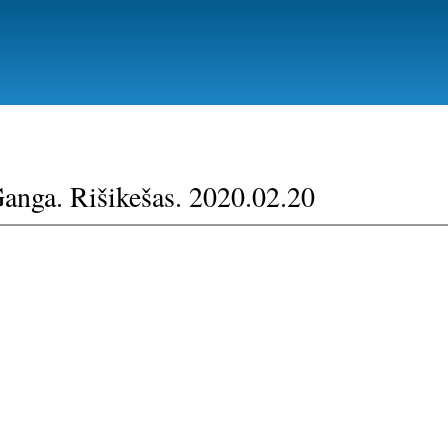
Pereiti
į
pagrindinį
turinį
anga. Rišikešas. 2020.02.20