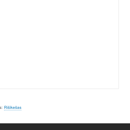
s
Rišikešas