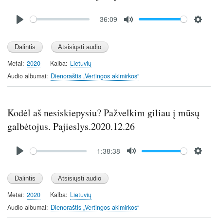
Audio
36:09
file
P
M
S
l
u
e
a
t
t
y
e
t
Metai
2020
Kalba
Lietuvių
i
Audio albumai
Dienoraštis „Vertingos akimirkos“
n
g
s
Kodėl aš nesiskiepysiu? Pažvelkim giliau į mūsų
galbėtojus. Pajieslys.2020.12.26
Audio
1:38:38
file
P
M
S
l
u
e
a
t
t
y
e
t
Metai
2020
Kalba
Lietuvių
i
Audio albumai
Dienoraštis „Vertingos akimirkos“
n