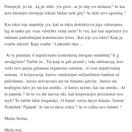
Pamąstyk: jei tai , ką jie siūlo, yra gėris...ar jis taip yra nešamas? Ar kas
nors žmonijos istorijoje tokiais būdais nešė gėrį? Ar nešė savo egoizmą ?
Kas tokio toje ampulėje yra, kad su tokia destruktyvia jėga važiuojama
lyg su tanku per visas valstybes vienu metu? Ir visi, kas tam nepritaria yra
šalinami pažeidinėjant konstitucines teises...Kas joje yra tokio? Kaip ją
svarbu suleisti
!
Kaip svarbu
! Laikrodis tiksi ...
Ar tu paimtum
iš nepažystamo konteinerių žmogaus sumuštinį? Ir jį
suvalgytum? Turbūt ne...Tai kaip tu gali priimti į vidų substanciją, kuri
veiks tavo pačias giliausias organizmo sistemas...iš visai nepažystamų
asmenų...iš korporacijų, kurios vainikuojasi milijardinėm baudom už
pažeidimus...kurios nešvaresnės nei tas benamis gatvėje...kurios tau
neatlygins žalos jei tau kas atsitiks...ir kurios nežino, kas tau atsitiks...Ar
tu pamišai ? Ar tu vis dar naiviai tiki, kad korporacijos prezidentai tave
myli? Tu turbūt labai išsigandęs...O baimė verčia daryti klaidas. Sustok
!
Neskubėk! Pajausk! Ar tau to tikrai reikia ? Ar to reikia tavo baimei ?
Mielas brolau,
Miela sese,