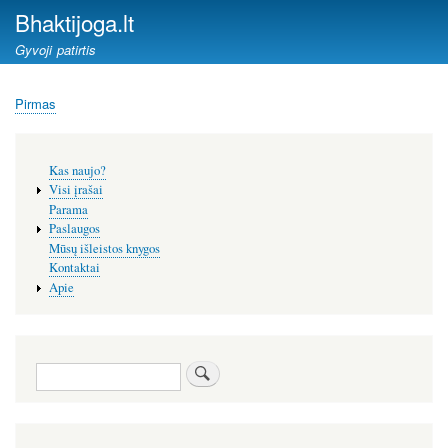
Pereiti
Bhaktijoga.lt
į
Gyvoji patirtis
pagrindinį
turinį
Pirmas
Kelias
Šoninis
Kas naujo?
meniu
Visi įrašai
Parama
Paslaugos
Mūsų išleistos knygos
Kontaktai
Apie
Paieška