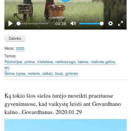
P
l
a
y
-04:38
P
M
S
E
l
u
e
n
a
t
t
t
Metai
2020
y
e
t
e
i
r
Temos
Psichotipai, protas, intelektas, netikras ego, čakros, mistinės galios,
n
f
etc
g
u
Šeima (vyras, moteris, vaikai), tėvai, giminės
s
l
l
s
Ką tokio šios sielos turėjo nuveikti praeituose
c
gyvenimuose, kad vaikystę leisti ant Govardhano
r
e
kalno...Govardhanas. 2020.01.29
e
Image
n