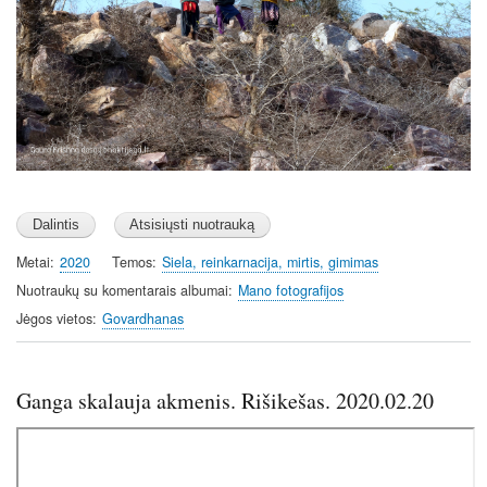
Metai
2020
Temos
Siela, reinkarnacija, mirtis, gimimas
Nuotraukų su komentarais albumai
Mano fotografijos
Jėgos vietos
Govardhanas
Ganga skalauja akmenis. Rišikešas. 2020.02.20