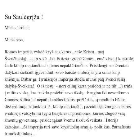
g
s
Su Saulėgrįža !
Mielas brolau,
Miela sese,
Romos imperija vykdė kryžiaus karus...nešė Kristų...patį
Švenčiausiąjį...taip sakė...bet iš tiesų- grobė žemes , ėmė viską į kontrolę,
žudė kitaip mąstančius ir jiems nepaklūstančius. Prisidengimas šventais
dalykais siekiant įgyvendinti savo baisias ambicijas yra senas kaip
žmonija. Dabar gi, farmacijos imperija atneša mums patį švenčiausią
dalyką-Sveikatą!
O iš tiesų
- nori eilinį kartą pralobti ir ne tik...Ji trina
į miltus viską, kas trukdo pasiekti savo tikslų...baugina iki nesveikumo
žmones, šalina jai nepatinkančius faktus, požiūrius, sprendimo būdus,
diskredituoja ir juokiasi iš
kitaip mąstančių, pažeidinėja žmogaus teises,
įvedinėja valstybiniu lygiu taisykles ir priemones, kurios žlugdo visą
žmonių gyvenimą...prisidengiant šventu tikslu-Sveikata . Istorija
kartojasi...Ši imperija turi savo kryžiuočių armiją- politikus, žurnalistus
ir mokslininkus...