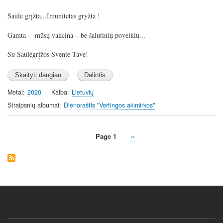
Saulė grįžta...Imunitetas gryžta !
Gamta -
mūsų vakcina – be šalutinių poveikių...
Su Saulėgrįžos Švente Tave!
Metai
2020
Kalba
Lietuvių
Straipsnių albumai
Dienoraštis "Vertingos akimirkos"
Page 1
Next
››
Pagination
page