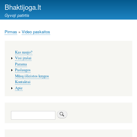
Pereiti
Bhaktijoga.lt
į
Gyvoji patirtis
pagrindinį
turinį
Pirmas
Video paskaitos
Kelias
Šoninis
Kas naujo?
meniu
Visi įrašai
Parama
Paslaugos
Mūsų išleistos knygos
Kontaktai
Apie
Paieška