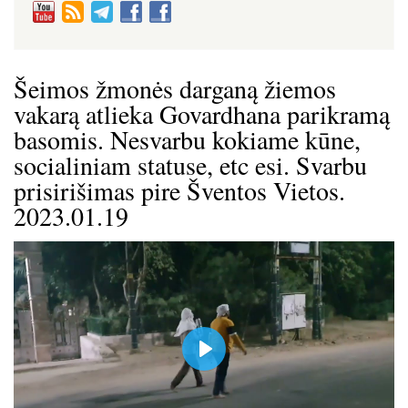
Šeimos žmonės darganą žiemos
vakarą atlieka Govardhana parikramą
basomis. Nesvarbu kokiame kūne,
socialiniam statuse, etc esi. Svarbu
prisirišimas pire Šventos Vietos.
2023.01.19
P
l