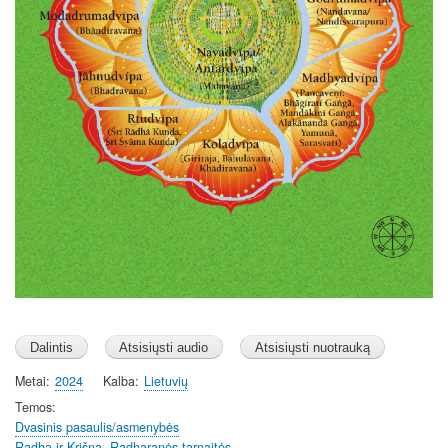
Metai
2024
Kalba
Lietuvių
Temos
Dvasinis pasaulis/asmenybės
Radha ir Krišna, Radharanės tarnaitės