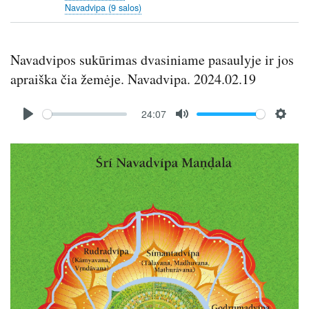
Navadvipa (9 salos)
s
Navadvipos sukūrimas dvasiniame pasaulyje ir jos
apraiška čia žemėje. Navadvipa. 2024.02.19
Audio
24:07
file
P
M
S
l
u
e
Image
a
t
t
y
e
t
i
n
g
s