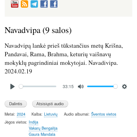
Navadvipa (9 salos)
Navadvipą lankė prieš tūkstančius metų Krišna,
Pandavai, Rama, Brahma, keturių vaišnavų
mokyklų pagrindiniai mokytojai. Navadivipa.
2024.02.19
Audio
33:15
file
P
M
S
l
u
e
a
t
t
y
e
t
Metai
2024
Kalba
Lietuvių
Audio albumai
Šventos vietos
i
Jėgos vietos
Indija
n
Vakarų Bengalija
Gaura Mandala
g