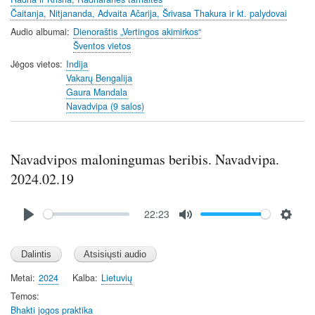
Čaitanja, Nitjananda, Advaita Ačarija, Šrivasa Thakura ir kt. palydovai
Audio albumai
Dienoraštis „Vertingos akimirkos“
Šventos vietos
Jėgos vietos
Indija
Vakarų Bengalija
Gaura Mandala
Navadvipa (9 salos)
Navadvipos maloningumas beribis. Navadvipa.
2024.02.19
Audio
22:23
file
P
M
S
l
u
e
a
t
t
y
e
t
Metai
2024
Kalba
Lietuvių
i
Temos
n
Bhakti jogos praktika