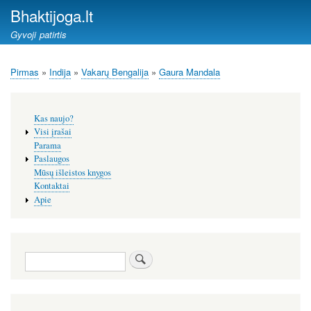
Pereiti
Bhaktijoga.lt
į
Gyvoji patirtis
pagrindinį
turinį
Pirmas
Indija
Vakarų Bengalija
Gaura Mandala
Kelias
Šoninis
Kas naujo?
meniu
Visi įrašai
Parama
Paslaugos
Mūsų išleistos knygos
Kontaktai
Apie
Paieška