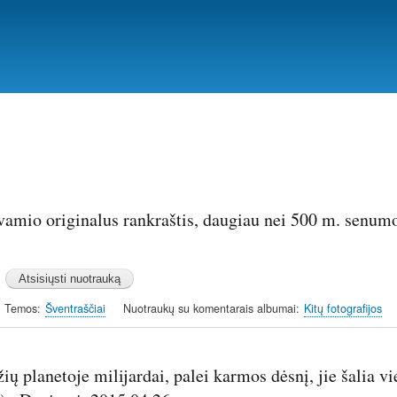
Pereiti
į
pagrindinį
turinį
amio originalus rankraštis, daugiau nei 500 m. senumo
Temos
Šventraščiai
Nuotraukų su komentarais albumai
Kitų fotografijos
ų planetoje milijardai, palei karmos dėsnį, jie šalia vi