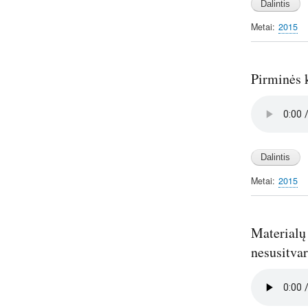
Metai
2015
Pirminės k
Audio
file
Metai
2015
Materialų
nesusitva
Audio
file