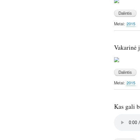
Image
Metai
2015
Vakarinė 
Image
Metai
2015
Kas gali b
Audio
file