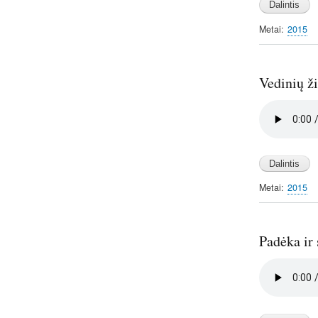
Metai
2015
Vedinių ž
Audio
file
Metai
2015
Padėka ir
Audio
file