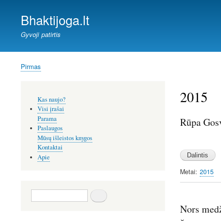
Bhaktijoga.lt
Gyvoji patirtis
Pirmas
Kelias
2015
Šoninis
Kas naujo?
meniu
Visi įrašai
Parama
Rūpa Gosv
Paslaugos
Mūsų išleistos knygos
Image
Kontaktai
Apie
Metai
2015
Paieška
Nors medži