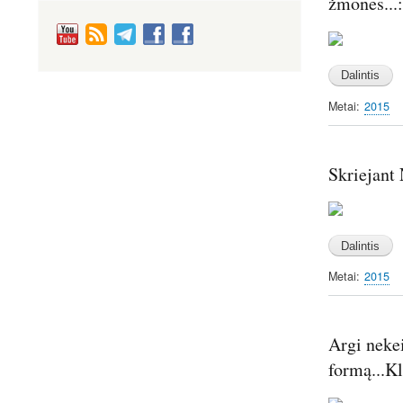
žmones...:
Image
Metai
2015
Skriejant
Image
Metai
2015
Argi nekei
formą...K