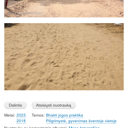
Image
Metai
2023
Temos
Bhakti jogos praktika
2018
Piligrimystė, gyvenimas šventoje vietoje
Nuotraukų su komentarais albumai
Mano fotografijos