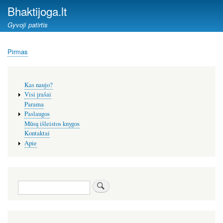
Pereiti
Bhaktijoga.lt
į
Gyvoji patirtis
pagrindinį
turinį
Pirmas
Kelias
Šoninis
Kas naujo?
meniu
Visi įrašai
Parama
Paslaugos
Mūsų išleistos knygos
Kontaktai
Apie
Paieška