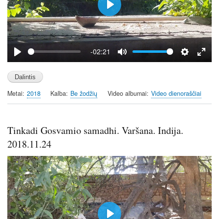
n
P
l
a
y
-02:21
P
M
S
E
l
u
e
n
a
t
t
t
Metai
2018
Kalba
Be žodžių
Video albumai
Video dienoraščiai
y
e
t
e
i
r
n
f
Tinkadi Gosvamio samadhi. Varšana. Indija.
g
u
s
l
2018.11.24
l
s
c
r
e
e
n