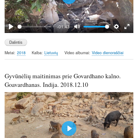
P
l
a
y
-01:43
P
M
S
E
l
u
e
n
a
t
t
t
Metai
2018
Kalba
Lietuvių
Video albumai
Video dienoraščiai
y
e
t
e
i
r
n
f
Gyvūnėlių maitinimas prie Govardhano kalno.
g
u
s
l
Goavardhanas. Indija. 2018.12.10
l
s
c
r
e
e
n
P