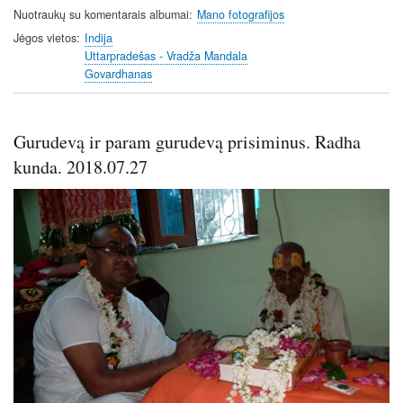
Nuotraukų su komentarais albumai
Mano fotografijos
Jėgos vietos
Indija
Uttarpradešas - Vradža Mandala
Govardhanas
Gurudevą ir param gurudevą prisiminus. Radha
kunda. 2018.07.27
Image