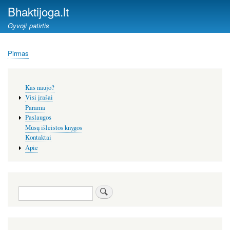
Pereiti
Bhaktijoga.lt
į
Gyvoji patirtis
pagrindinį
turinį
Pirmas
Kelias
Šoninis
Kas naujo?
meniu
Visi įrašai
Parama
Paslaugos
Mūsų išleistos knygos
Kontaktai
Apie
Paieška