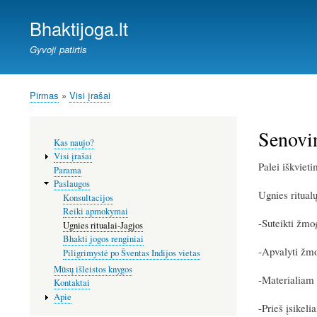
Bhaktijoga.lt
Gyvoji patirtis
Pirmas
Visi įrašai
Kelias
Senovin
Šoninis
Kas naujo?
meniu
Visi įrašai
Palei iškviet
Parama
Paslaugos
Ugnies ritualų 
Konsultacijos
Reiki apmokymai
-Suteikti žmog
Ugnies ritualai-Jagjos
Bhakti jogos renginiai
-Apvalyti žm
Piligrimystė po Šventas Indijos vietas
Mūsų išleistos knygos
-Materialiam 
Kontaktai
Apie
-Prieš įsikeli