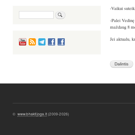
-Vaikui suteik
Paieška
-Palei Vedinę 
maždaug 8 mė
Jei aktualu, 
©
www.bhaktijoga.lt
(2009-2026)