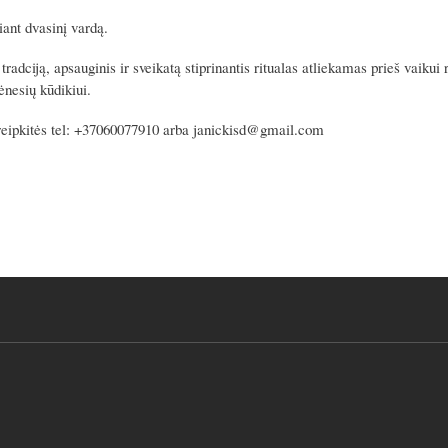
iant dvasinį vardą.
tradciją, apsauginis ir sveikatą stiprinantis ritualas atliekamas prieš vaik
nesių kūdikiui.
kreipkitės tel: +37060077910 arba janickisd@gmail.com