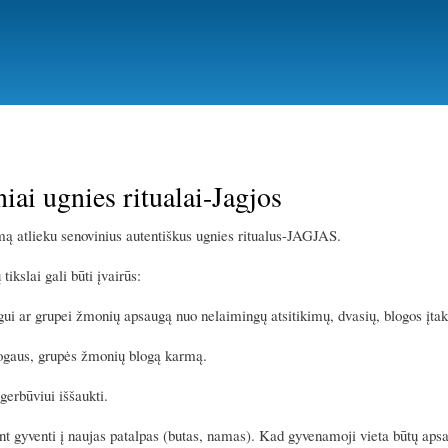
Pereiti
į
pagrindinį
turinį
iai ugnies ritualai-Jagjos
imą atlieku senovinius autentiškus ugnies ritualus-JAGJAS.
tikslai gali būti įvairūs:
ui ar grupei žmonių apsaugą nuo nelaimingų atsitikimų, dvasių, blogos įtakos
ogaus, grupės žmonių blogą karmą.
gerbūviui iššaukti.
ant gyventi į naujas patalpas (butas, namas). Kad gyvenamoji vieta būtų apsa