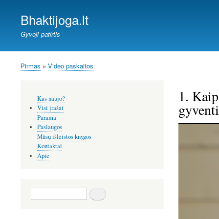
Bhaktijoga.lt
Gyvoji patirtis
Pirmas
Video paskaitos
Kelias
1. Kaip
Šoninis
Kas naujo?
meniu
gyventi
Visi įrašai
Parama
Paslaugos
Mūsų išleistos knygos
Kontaktai
Apie
Paieška