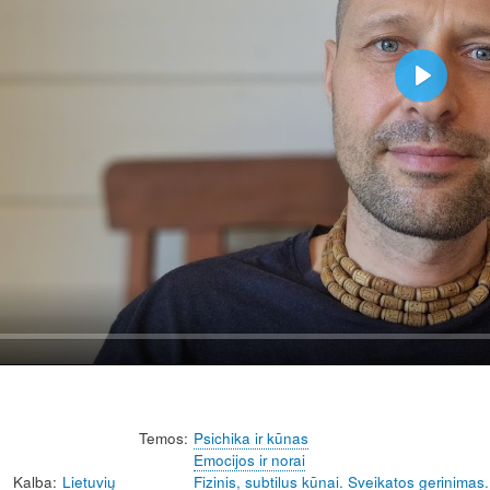
P
l
a
y
Temos
Psichika ir kūnas
Emocijos ir norai
Kalba
Lietuvių
Fizinis, subtilus kūnai. Sveikatos gerinimas.