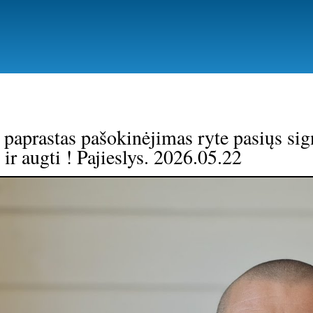
Pereiti
į
pagrindinį
turinį
 paprastas pašokinėjimas ryte pasiųs si
 ir augti ! Pajieslys. 2026.05.22