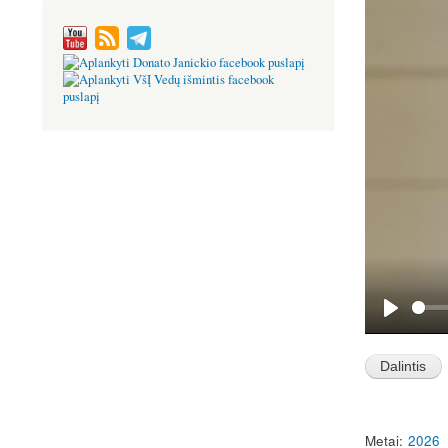
P
l
a
y
Metai
2026