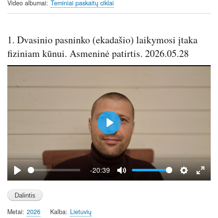
Video albumai
Teminiai paskaitų ciklai
l
s
c
1. Dvasinio pasninko (ekadašio) laikymosi įtaka
r
e
fiziniam kūnui. Asmeninė patirtis. 2026.05.28
e
n
P
l
a
y
-20:39
P
M
S
E
l
u
e
n
a
t
t
t
Metai
2026
Kalba
Lietuvių
y
e
t
e