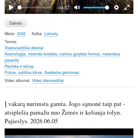
y
-04:07
P
M
S
E
l
u
e
n
a
t
t
t
Metai
2026
Kalba
Lietuvių
y
e
t
e
i
r
Temos
Visata/subtilūs dėsniai
n
f
Kosmologija, mistinės butybės, įvairios gyvybės formos, materialus
g
u
pasaulis
s
l
Psichika ir kūnas
l
Fizinis, subtilus kūnai. Sveikatos gerinimas.
s
Video albumai
Video dienoraščiai
c
r
e
Į vakarą nurimsta gamta. Jogo sąmonė taip pat -
e
atsiplešia pamažu nuo Žemės ir keliauja tolyn.
n
Pajieslys. 2026.06.05