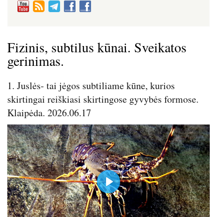
Fizinis, subtilus kūnai. Sveikatos
gerinimas.
1. Juslės- tai jėgos subtiliame kūne, kurios
skirtingai reiškiasi skirtingose gyvybės formose.
Klaipėda. 2026.06.17
P
l
a