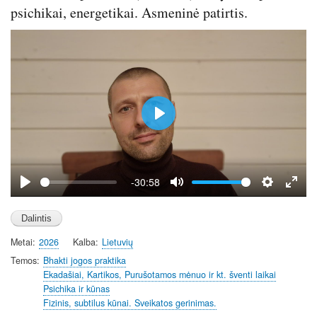
r
psichikai, energetikai. Asmeninė patirtis.
e
e
n
P
l
a
y
-30:58
P
M
S
E
l
u
e
n
a
t
t
t
Metai
2026
Kalba
Lietuvių
y
e
t
e
i
r
Temos
Bhakti jogos praktika
Ekadašiai, Kartikos, Purušotamos mėnuo ir kt. šventi laikai
n
f
Psichika ir kūnas
g
u
Fizinis, subtilus kūnai. Sveikatos gerinimas.
s
l