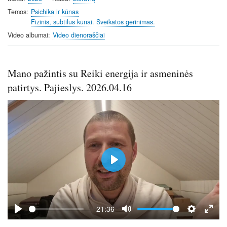
y
e
t
e
i
r
Temos
Psichika ir kūnas
Fizinis, subtilus kūnai. Sveikatos gerinimas.
n
f
g
u
Video albumai
Video dienoraščiai
s
l
l
s
Mano pažintis su Reiki energija ir asmeninės
c
patirtys. Pajieslys. 2026.04.16
r
e
e
n
P
l
a
y
-21:36
P
M
S
E