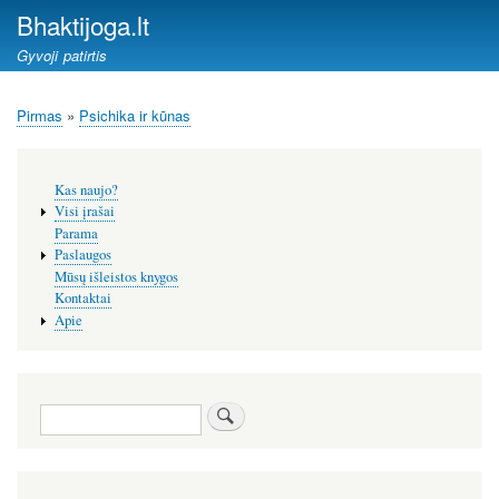
Pereiti
Bhaktijoga.lt
į
Gyvoji patirtis
pagrindinį
turinį
Pirmas
Psichika ir kūnas
Kelias
Šoninis
Kas naujo?
meniu
Visi įrašai
Parama
Paslaugos
Mūsų išleistos knygos
Kontaktai
Apie
Paieška