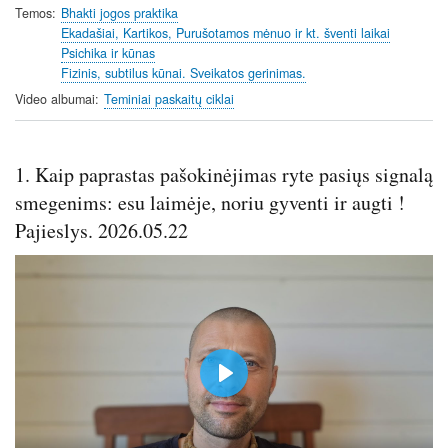
i
r
Temos
Bhakti jogos praktika
Ekadašiai, Kartikos, Purušotamos mėnuo ir kt. šventi laikai
n
f
Psichika ir kūnas
g
u
Fizinis, subtilus kūnai. Sveikatos gerinimas.
s
l
Video albumai
Teminiai paskaitų ciklai
l
s
c
1. Kaip paprastas pašokinėjimas ryte pasiųs signalą
r
e
smegenims: esu laimėje, noriu gyventi ir augti !
e
Pajieslys. 2026.05.22
n
P
l
a