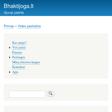
Pereiti
Bhaktijoga.lt
į
Gyvoji patirtis
pagrindinį
turinį
Pirmas
Video paskaitos
Kelias
Šoninis
Kas naujo?
meniu
Visi įrašai
Parama
Paslaugos
Mūsų išleistos knygos
Kontaktai
Apie
Paieška