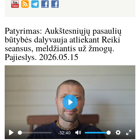
Patyrimas: Aukštesniųjų pasaulių
būtybės dalyvauja atliekant Reiki
seansus, meldžiantis už žmogų.
Pajieslys. 2026.05.15
P
l
a
y
-32:40
P
M
S
E