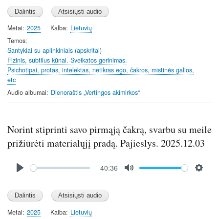
l
u
e
a
t
t
y
e
t
Metai
2025
Kalba
Lietuvių
i
Temos
n
Santykiai su aplinkiniais (apskritai)
Fizinis, subtilus kūnai. Sveikatos gerinimas.
g
Psichotipai, protas, intelektas, netikras ego, čakros, mistinės galios,
s
etc
Audio albumai
Dienoraštis „Vertingos akimirkos“
Norint stiprinti savo pirmąją čakrą, svarbu su meile
prižiūrėti materialųjį pradą. Pajieslys. 2025.12.03
Audio
40:36
file
P
M
S
l
u
e
a
t
t
y
e
t
Metai
2025
Kalba
Lietuvių