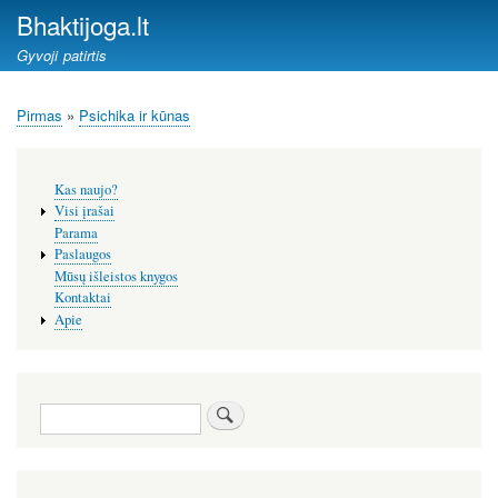
Pereiti
Bhaktijoga.lt
į
Gyvoji patirtis
pagrindinį
turinį
Pirmas
Psichika ir kūnas
Kelias
Šoninis
Kas naujo?
meniu
Visi įrašai
Parama
Paslaugos
Mūsų išleistos knygos
Kontaktai
Apie
Paieška