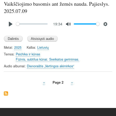
Vaikščiojimo basomis ant žemės nauda. Pajieslys.
2025.07.09
Audio
19:34
file
P
M
S
l
u
e
a
t
t
y
e
t
Metai
2025
Kalba
Lietuvių
i
Temos
Psichika ir kūnas
n
Fizinis, subtilus kūnai. Sveikatos gerinimas.
g
Audio albumai
Dienoraštis „Vertingos akimirkos“
s
Previous
‹‹
Page 2
Next
››
Pagination
page
page