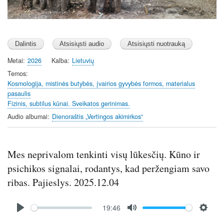
Metai
2026
Kalba
Lietuvių
Temos
Kosmologija, mistinės butybės, įvairios gyvybės formos, materialus
pasaulis
Fizinis, subtilus kūnai. Sveikatos gerinimas.
Audio albumai
Dienoraštis „Vertingos akimirkos“
Mes neprivalom tenkinti visų lūkesčių. Kūno ir
psichikos signalai, rodantys, kad peržengiam savo
ribas. Pajieslys. 2025.12.04
Audio
19:46
file
P
M
S