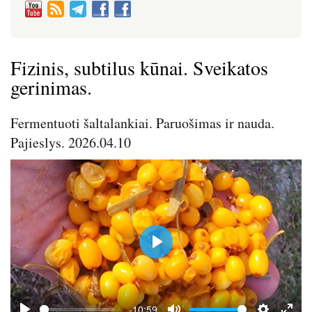
Fizinis, subtilus kūnai. Sveikatos
gerinimas.
Fermentuoti šaltalankiai. Paruošimas ir nauda.
Pajieslys. 2026.04.10
P
l
a
y
-10:59