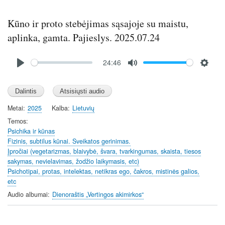
Kūno ir proto stebėjimas sąsajoje su maistu,
aplinka, gamta. Pajieslys. 2025.07.24
Audio
24:46
file
P
M
S
l
u
e
a
t
t
y
e
t
Metai
2025
Kalba
Lietuvių
i
Temos
n
Psichika ir kūnas
Fizinis, subtilus kūnai. Sveikatos gerinimas.
g
Įpročiai (vegetarizmas, blaivybė, švara, tvarkingumas, skaista, tiesos
s
sakymas, nevielavimas, žodžio laikymasis, etc)
Psichotipai, protas, intelektas, netikras ego, čakros, mistinės galios,
etc
Audio albumai
Dienoraštis „Vertingos akimirkos“