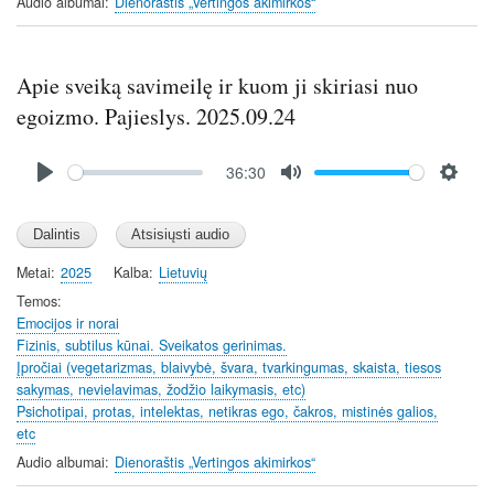
Audio albumai
Dienoraštis „Vertingos akimirkos“
g
s
Apie sveiką savimeilę ir kuom ji skiriasi nuo
egoizmo. Pajieslys. 2025.09.24
Audio
36:30
file
P
M
S
l
u
e
a
t
t
y
e
t
Metai
2025
Kalba
Lietuvių
i
Temos
n
Emocijos ir norai
Fizinis, subtilus kūnai. Sveikatos gerinimas.
g
Įpročiai (vegetarizmas, blaivybė, švara, tvarkingumas, skaista, tiesos
s
sakymas, nevielavimas, žodžio laikymasis, etc)
Psichotipai, protas, intelektas, netikras ego, čakros, mistinės galios,
etc
Audio albumai
Dienoraštis „Vertingos akimirkos“