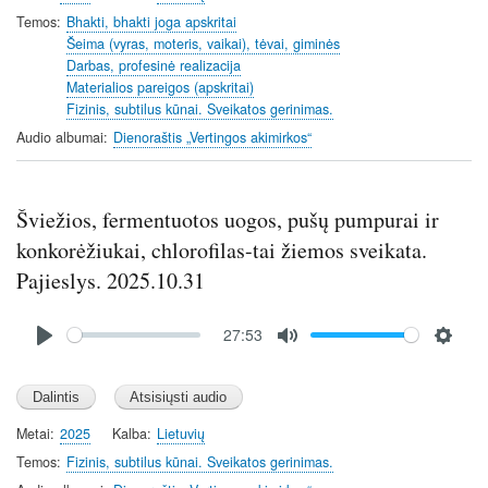
i
Temos
Bhakti, bhakti joga apskritai
n
Šeima (vyras, moteris, vaikai), tėvai, giminės
Darbas, profesinė realizacija
g
Materialios pareigos (apskritai)
s
Fizinis, subtilus kūnai. Sveikatos gerinimas.
Audio albumai
Dienoraštis „Vertingos akimirkos“
Šviežios, fermentuotos uogos, pušų pumpurai ir
konkorėžiukai, chlorofilas-tai žiemos sveikata.
Pajieslys. 2025.10.31
Audio
27:53
file
P
M
S
l
u
e
a
t
t
y
e
t
Metai
2025
Kalba
Lietuvių
i
Temos
Fizinis, subtilus kūnai. Sveikatos gerinimas.
n