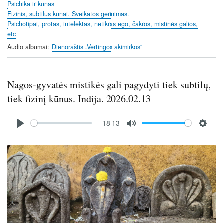
Psichika ir kūnas
s
Fizinis, subtilus kūnai. Sveikatos gerinimas.
Psichotipai, protas, intelektas, netikras ego, čakros, mistinės galios,
etc
Audio albumai
Dienoraštis „Vertingos akimirkos“
Nagos-gyvatės mistikės gali pagydyti tiek subtilų,
tiek fizinį kūnus. Indija. 2026.02.13
Audio
18:13
file
P
M
S
l
u
e
Image
a
t
t
y
e
t
i
n
g
s