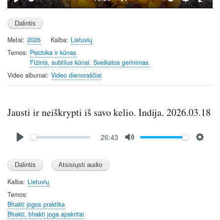
P
M
S
E
l
u
e
n
a
t
t
t
Metai
2026
Kalba
Lietuvių
y
e
t
e
i
r
Temos
Psichika ir kūnas
Fizinis, subtilus kūnai. Sveikatos gerinimas.
n
f
g
u
Video albumai
Video dienoraščiai
s
l
l
s
Jausti ir neiškrypti iš savo kelio. Indija. 2026.03.18
c
Audio
r
26:43
file
e
P
M
S
e
l
u
e
n
a
t
t
y
e
t
Kalba
Lietuvių
i
Temos
n
Bhakti jogos praktika
Bhakti, bhakti joga apskritai
g