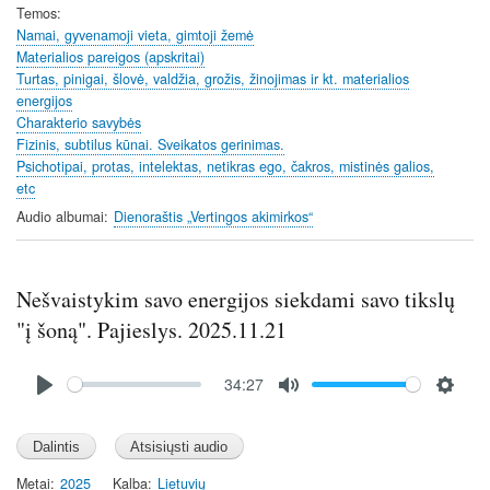
i
Temos
n
Namai, gyvenamoji vieta, gimtoji žemė
Materialios pareigos (apskritai)
g
Turtas, pinigai, šlovė, valdžia, grožis, žinojimas ir kt. materialios
s
energijos
Charakterio savybės
Fizinis, subtilus kūnai. Sveikatos gerinimas.
Psichotipai, protas, intelektas, netikras ego, čakros, mistinės galios,
etc
Audio albumai
Dienoraštis „Vertingos akimirkos“
Nešvaistykim savo energijos siekdami savo tikslų
"į šoną". Pajieslys. 2025.11.21
Audio
34:27
file
P
M
S
l
u
e
a
t
t
y
e
t
Metai
2025
Kalba
Lietuvių