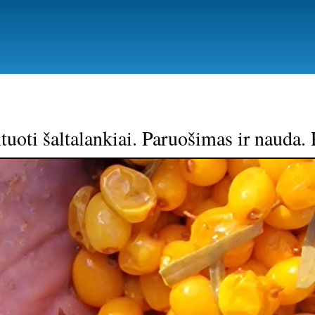
Pereiti
į
pagrindinį
turinį
uoti šaltalankiai. Paruošimas ir nauda. 