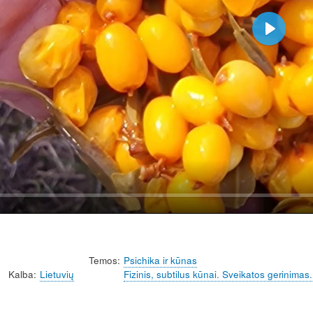
P
l
a
y
Temos
Psichika ir kūnas
Kalba
Lietuvių
Fizinis, subtilus kūnai. Sveikatos gerinimas.