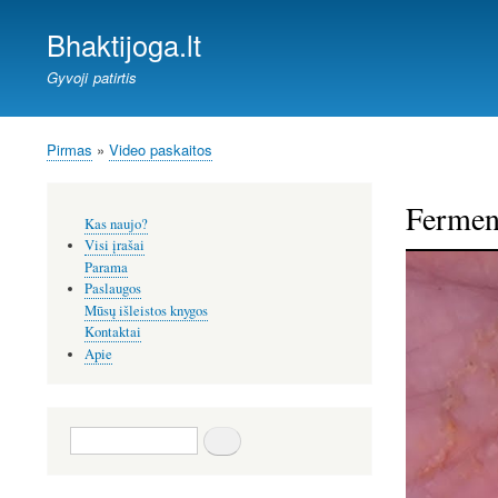
Bhaktijoga.lt
Gyvoji patirtis
Pirmas
Video paskaitos
Kelias
Ferment
Šoninis
Kas naujo?
meniu
Visi įrašai
Parama
Paslaugos
Mūsų išleistos knygos
Kontaktai
Apie
Paieška