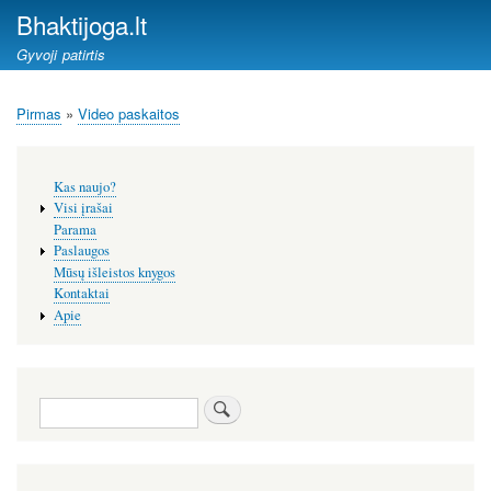
Pereiti
Bhaktijoga.lt
į
Gyvoji patirtis
pagrindinį
turinį
Pirmas
Video paskaitos
Kelias
Šoninis
Kas naujo?
meniu
Visi įrašai
Parama
Paslaugos
Mūsų išleistos knygos
Kontaktai
Apie
Paieška