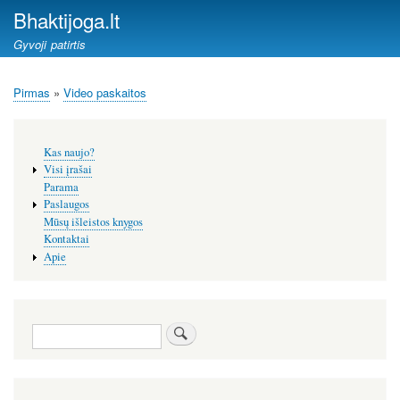
Pereiti
Bhaktijoga.lt
į
Gyvoji patirtis
pagrindinį
turinį
Pirmas
Video paskaitos
Kelias
Šoninis
Kas naujo?
meniu
Visi įrašai
Parama
Paslaugos
Mūsų išleistos knygos
Kontaktai
Apie
Paieška