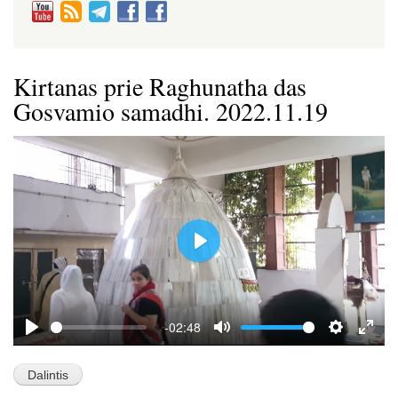
Kirtanas prie Raghunatha das
Gosvamio samadhi. 2022.11.19
P
l
a
y
-02:48
P
M
S
E
l
u
e
n
a
t
t
t