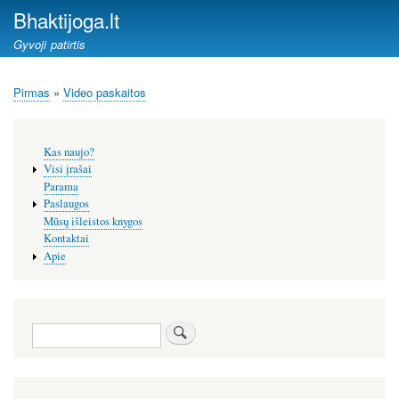
Pereiti
Bhaktijoga.lt
į
Gyvoji patirtis
pagrindinį
turinį
Pirmas
Video paskaitos
Kelias
Šoninis
Kas naujo?
meniu
Visi įrašai
Parama
Paslaugos
Mūsų išleistos knygos
Kontaktai
Apie
Paieška