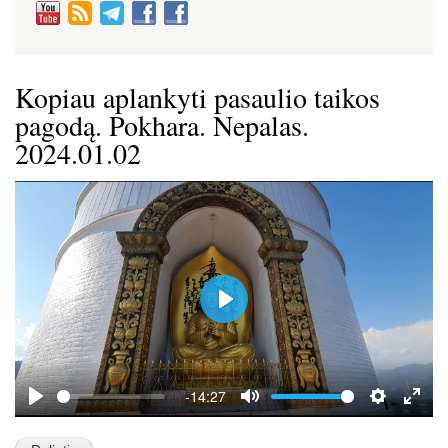
Kopiau aplankyti pasaulio taikos
pagodą. Pokhara. Nepalas.
2024.01.02
P
l
a
y
-14:27
P
M
S
E
l
u
e
n