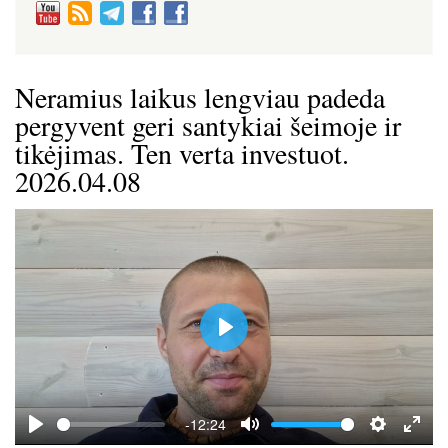
Neramius laikus lengviau padeda
pergyvent geri santykiai šeimoje ir
tikėjimas. Ten verta investuot.
2026.04.08
P
l
a
y
-12:24
P
M
S
E