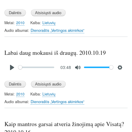
P
M
S
l
u
e
a
t
t
y
e
t
Metai
2010
Kalba
Lietuvių
i
Audio albumai
Dienoraštis „Vertingos akimirkos“
n
g
s
Labai daug mokausi iš draugų. 2010.10.19
Audio
03:48
file
P
M
S
l
u
e
a
t
t
y
e
t
Metai
2010
Kalba
Lietuvių
i
Audio albumai
Dienoraštis „Vertingos akimirkos“
n
g
s
Kaip mantros garsai atveria žinojimą apie Visatą?