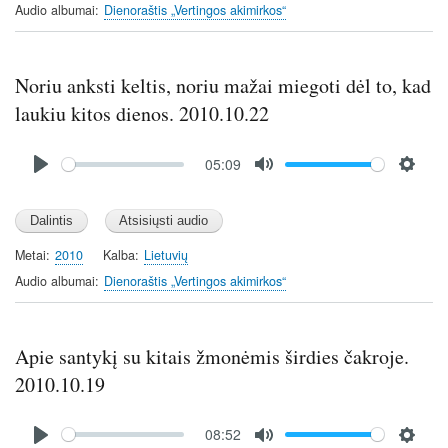
i
Audio albumai
Dienoraštis „Vertingos akimirkos“
n
g
s
Noriu anksti keltis, noriu mažai miegoti dėl to, kad
laukiu kitos dienos. 2010.10.22
Audio
05:09
file
P
M
S
l
u
e
a
t
t
y
e
t
Metai
2010
Kalba
Lietuvių
i
Audio albumai
Dienoraštis „Vertingos akimirkos“
n
g
s
Apie santykį su kitais žmonėmis širdies čakroje.
2010.10.19
Audio
08:52
file