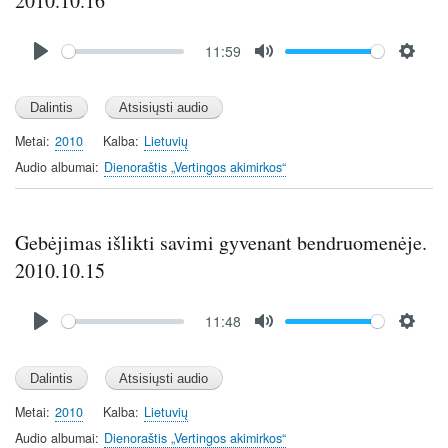
2010.10.16
Audio
11:59
file
P
M
S
l
u
e
a
t
t
y
e
t
Metai
2010
Kalba
Lietuvių
i
Audio albumai
Dienoraštis „Vertingos akimirkos“
n
g
s
Gebėjimas išlikti savimi gyvenant bendruomenėje.
2010.10.15
Audio
11:48
file
P
M
S
l
u
e
a
t
t
y
e
t
Metai
2010
Kalba
Lietuvių
i
Audio albumai
Dienoraštis „Vertingos akimirkos“