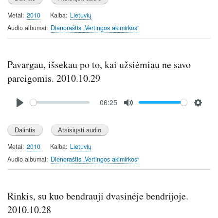
a
t
t
y
e
t
Metai
2010
Kalba
Lietuvių
i
Audio albumai
Dienoraštis „Vertingos akimirkos“
n
g
s
Pavargau, išsekau po to, kai užsiėmiau ne savo
pareigomis. 2010.10.29
Audio
06:25
file
P
M
S
l
u
e
a
t
t
y
e
t
Metai
2010
Kalba
Lietuvių
i
Audio albumai
Dienoraštis „Vertingos akimirkos“
n
g
s
Rinkis, su kuo bendrauji dvasinėje bendrijoje.
2010.10.28