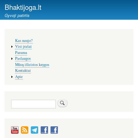
Pereiti
Bhaktijoga.lt
į
Gyvoji patirtis
pagrindinį
turinį
Šoninis
Kas naujo?
meniu
Visi įrašai
Parama
Paslaugos
Mūsų išleistos knygos
Kontaktai
Apie
Paieška