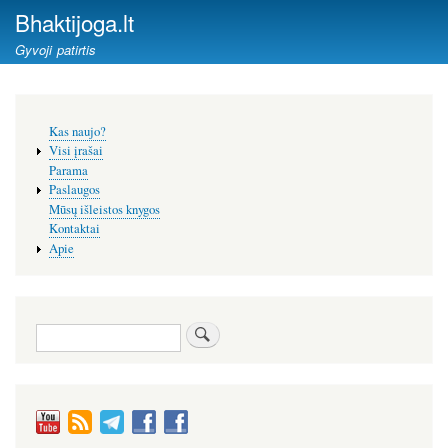
Pereiti
Bhaktijoga.lt
į
Gyvoji patirtis
pagrindinį
turinį
Šoninis
Kas naujo?
meniu
Visi įrašai
Parama
Paslaugos
Mūsų išleistos knygos
Kontaktai
Apie
Paieška