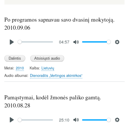
Po programos sapnavau savo dvasinį mokytoją.
2010.09.06
Audio
04:57
file
P
M
S
l
u
e
a
t
t
y
e
t
Metai
2010
Kalba
Lietuvių
i
Audio albumai
Dienoraštis „Vertingos akimirkos“
n
g
s
Pamąstymai, kodėl žmonės paliko gamtą.
2010.08.28
Audio
25:10
file
P
M
S