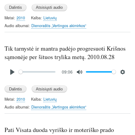
l
u
e
a
t
t
y
e
t
Metai
2010
Kalba
Lietuvių
i
Audio albumai
Dienoraštis „Vertingos akimirkos“
n
g
s
Tik tarnystė ir mantra padėjo progresuoti Krišnos
sąmonėje per šituos trylika metų. 2010.08.28
Audio
09:06
file
P
M
S
l
u
e
a
t
t
y
e
t
Metai
2010
Kalba
Lietuvių
i
Audio albumai
Dienoraštis „Vertingos akimirkos“
n
g
s
Pati Visata duoda vyriško ir moteriško prado