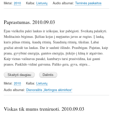
y
e
t
Metai
2010
Kalba
Lietuvių
Audio albumai
Teminės paskaitos
i
n
g
Paprastumas. 2010.09.03
s
Ėjau vieškeliu
palei laukus ir ieškojau, kur pabėgioti. Sveikatą palaikyti.
Meditacinis bėgimas. Įkėliau kojas į nupjautus javus ar rugius. Į lauką,
kuris pilnas ritinių, šiaudų ritinių. Šiaudinių ritinių, tiksliau. Labai
gražiai atrodė tas laukas. Dar ir saulutė išlindo. Prasibėgau. Pajutau, kaip
prana, gyvybinė energija, gamtos energija, įtekėjo į kūną ir atgaivino.
Kaip vienas vaišnavas pasakė, kambarys tarsi prasivėdina, kai gauni
pranos. Pasklido vidinė gaivuma. Paliko gera, gyva, stipru...
Metai
2010
Kalba
Lietuvių
Audio albumai
Dienoraštis „Vertingos akimirkos“
Viskas tik mums treniruoti. 2010.09.03