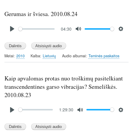
g
s
Gerumas ir šviesa. 2010.08.24
Audio
04:30
file
P
M
S
l
u
e
a
t
t
y
e
t
Metai
2010
Kalba
Lietuvių
Audio albumai
Teminės paskaitos
i
n
g
Kaip apvalomas protas nuo troškimų pasitelkiant
s
transcendentines garso vibracijas? Semeliškės.
2010.08.23
Audio
1:29:30
file
P
M
S
l
u
e
a
t
t