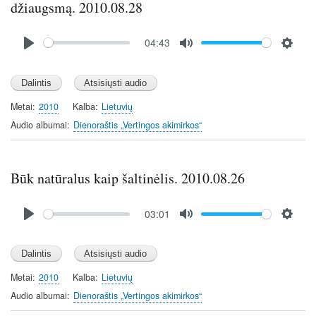
džiaugsmą. 2010.08.28
Audio
04:43
file
P
M
S
l
u
e
a
t
t
y
e
t
Metai
2010
Kalba
Lietuvių
i
Audio albumai
Dienoraštis „Vertingos akimirkos“
n
g
s
Būk natūralus kaip šaltinėlis. 2010.08.26
Audio
03:01
file
P
M
S
l
u
e
a
t
t
y
e
t
Metai
2010
Kalba
Lietuvių
i
Audio albumai
Dienoraštis „Vertingos akimirkos“
n