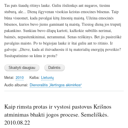
Tas pats šiaudų ritinys lauke. Guliu išsilenkęs ant nugaros, tiesinu
stuburą, ale... Dieną išgyvenau visokias keistas emocines būsenas. Taip
būna visuomet, kada pavalgai kitų žmonių maistą. Užeina emocinės
būsenos, kurios buvo jiems gaminant tą maistą. Tiesiog dieną jos truputį
pakankino. Sunkiau buvo džapą kartoti, kažkokie subtilūs nerimai,
baimės, nepasitenkinimai, neramumai. Senas reiškinys. Bet jis pasireiškė
pavalgius maisto. Po to bėgiojau lauke ir štai guliu ant to ritinio. Ir
galvoju: „Dieve, kada aš išsivaduosiu iš tų materialių energijų poveikio?
Susitapatinimo su kūnu ir protu?
Metai
2010
Kalba
Lietuvių
Audio albumai
Dienoraštis „Vertingos akimirkos“
Kaip rimsta protas ir vystosi pastovus Krišnos
atminimas bhakti jogos procese. Semeliškės.
2010.08.22