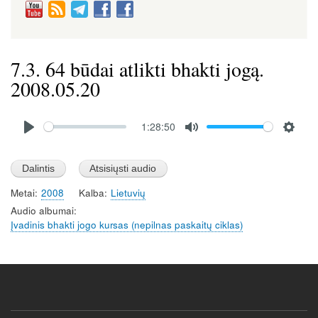
7.3. 64 būdai atlikti bhakti jogą.
2008.05.20
Audio
1:28:50
file
P
M
S
l
u
e
a
t
t
Metai
2008
Kalba
Lietuvių
y
e
t
Audio albumai
i
Įvadinis bhakti jogo kursas (nepilnas paskaitų ciklas)
n
g
s