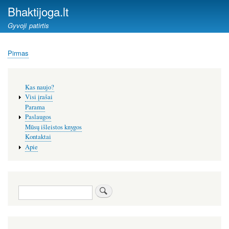
Pereiti
Bhaktijoga.lt
į
Gyvoji patirtis
pagrindinį
turinį
Pirmas
Kelias
Šoninis
Kas naujo?
meniu
Visi įrašai
Parama
Paslaugos
Mūsų išleistos knygos
Kontaktai
Apie
Paieška