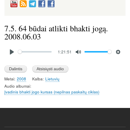
7.5. 64 būdai atlikti bhakti jogą.
2008.06.03
Audio
1:21:51
file
P
M
S
l
u
e
a
t
t
Metai
2008
Kalba
Lietuvių
y
e
t
Audio albumai
i
Įvadinis bhakti jogo kursas (nepilnas paskaitų ciklas)
n
g
s