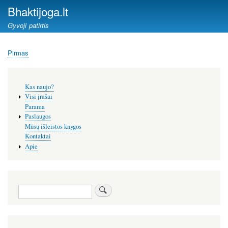
Pereiti
Bhaktijoga.lt
į
Gyvoji patirtis
pagrindinį
turinį
Pirmas
Kelias
Šoninis
Kas naujo?
meniu
Visi įrašai
Parama
Paslaugos
Mūsų išleistos knygos
Kontaktai
Apie
Paieška