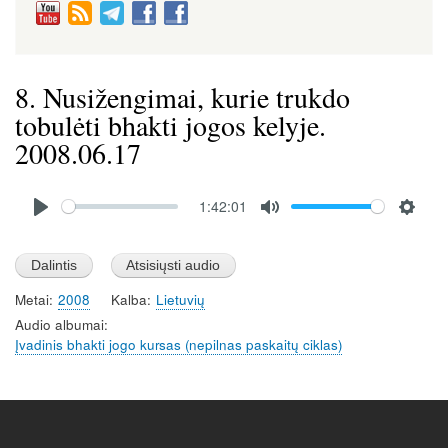
8. Nusižengimai, kurie trukdo
tobulėti bhakti jogos kelyje.
2008.06.17
Audio
1:42:01
file
P
M
S
l
u
e
a
t
t
Metai
2008
Kalba
Lietuvių
y
e
t
Audio albumai
i
Įvadinis bhakti jogo kursas (nepilnas paskaitų ciklas)
n
g
s