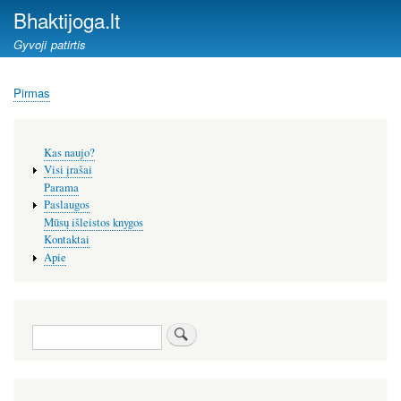
Pereiti
Bhaktijoga.lt
į
Gyvoji patirtis
pagrindinį
turinį
Pirmas
Kelias
Šoninis
Kas naujo?
meniu
Visi įrašai
Parama
Paslaugos
Mūsų išleistos knygos
Kontaktai
Apie
Paieška