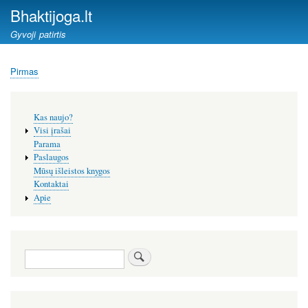
Pereiti
Bhaktijoga.lt
į
Gyvoji patirtis
pagrindinį
turinį
Pirmas
Kelias
Šoninis
Kas naujo?
meniu
Visi įrašai
Parama
Paslaugos
Mūsų išleistos knygos
Kontaktai
Apie
Paieška