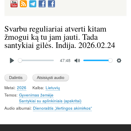
Svarbu reguliariai atverti kitam
žmogui ką tu jam jauti. Tada
santykiai gilės. Indija. 2026.02.24
Audio
47:48
file
P
M
S
l
u
e
a
t
t
Metai
2026
Kalba
Lietuvių
y
e
t
Temos
Gyvenimas žemėje
i
Santykiai su aplinkiniais (apskritai)
n
Audio albumai
Dienoraštis „Vertingos akimirkos“
g
s