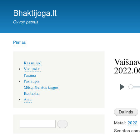
Bhaktijoga.lt
Gyvoji patirtis
Pirmas
Kelias
Vaišnav
Šoninis
Kas naujo?
meniu
2022.0
Visi įrašai
Parama
Paslaugos
Audio
file
Mūsų išleistos knygos
P
Kontaktai
Apie
l
Image
a
y
Paieška
Metai
2022
Šventos asm