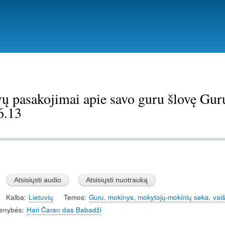
Pereiti
į
pagrindinį
turinį
ų pasakojimai apie savo guru šlovę Gur
6.13
Kalba
Lietuvių
Temos
Guru, mokinys, mokytojų-mokinių seka, va
enybės
Hari Čaran das Babadži