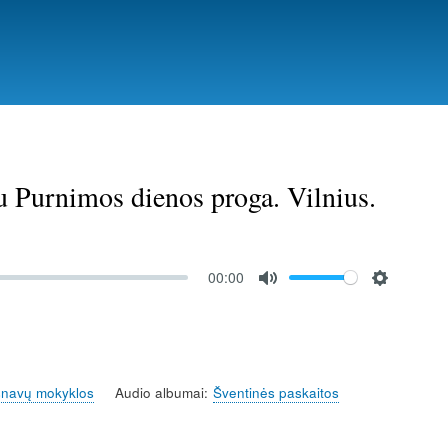
u Purnimos dienos proga. Vilnius.
00:00
M
S
u
e
t
t
e
t
išnavų mokyklos
Audio albumai
Šventinės paskaitos
i
n