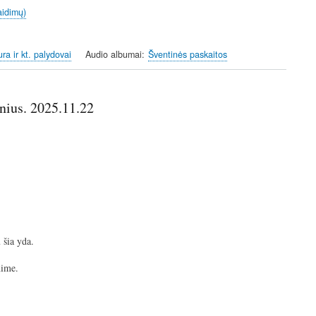
aidimų)
ra ir kt. palydovai
Audio albumai
Šventinės paskaitos
nius. 2025.11.22
 šia yda.
enime.