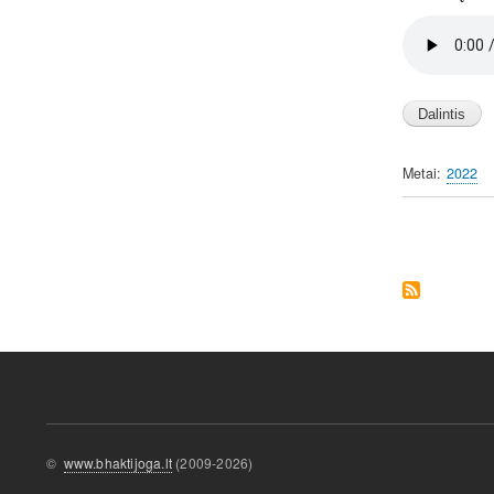
Audio
file
Metai
2022
Pagination
©
www.bhaktijoga.lt
(2009-2026)