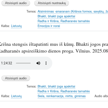
Temos
Atsiminimas -smaranam (Krišnos formos, savybių, ž
Bhakti, bhakti joga apskritai
Radha ir Krišna, Radharanės tarnaitės
Kalba
Lietuvių
Emocijos ir norai
rišna stengsis ištapatinti mus iš kūnų. Bhakti jogos pr
Radharanės apsireiškimo dienos proga. Vilnius. 2025.08
Temos
Bhakti, bhakti joga apskritai
Radha ir Krišna, Radharanės tarnaitės
Kalba
Lietuvių
Siela, reinkarnacija, mirtis, gimimas
Audio alb