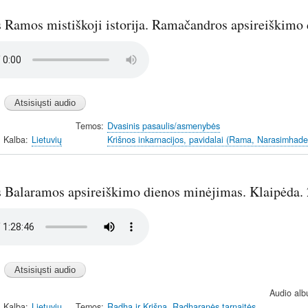
s Ramos mistiškoji istorija. Ramačandros apsireiškimo 
Temos
Dvasinis pasaulis/asmenybės
Kalba
Lietuvių
Krišnos inkarnacijos, pavidalai (Rama, Narasimhade
s Balaramos apsireiškimo dienos minėjimas. Klaipėda.
Audio alb
Kalba
Lietuvių
Temos
Radha ir Krišna, Radharanės tarnaitės