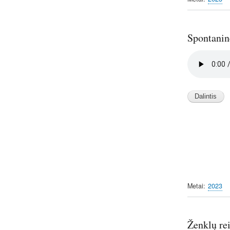
Spontanin
Audio
file
Metai
2023
Ženklų re