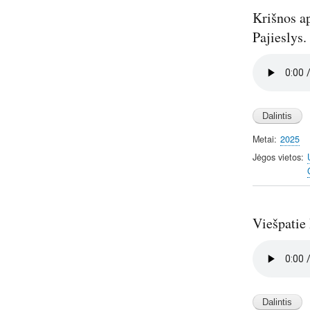
Krišnos ap
Pajieslys.
Audio
file
Metai
2025
Jėgos vietos
Viešpatie
Audio
file