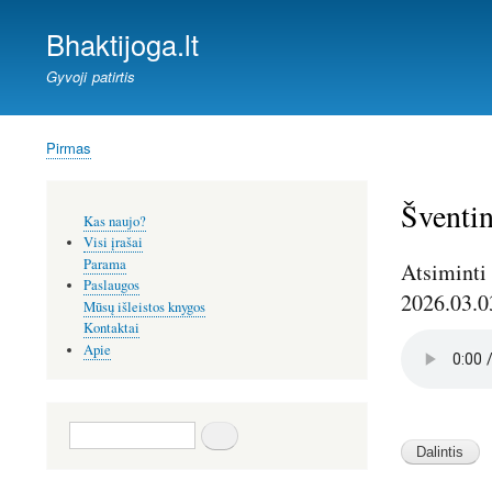
Bhaktijoga.lt
Gyvoji patirtis
Pirmas
Kelias
Šventin
Šoninis
Kas naujo?
meniu
Visi įrašai
Parama
Atsiminti 
Paslaugos
2026.03.0
Mūsų išleistos knygos
Kontaktai
Audio
Apie
file
Image
Image
Image
Paieška