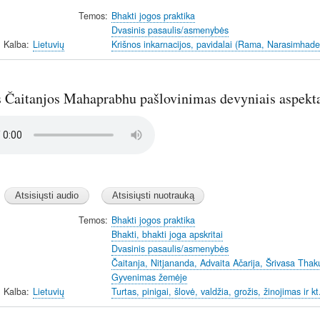
Temos
Bhakti jogos praktika
Dvasinis pasaulis/asmenybės
Kalba
Lietuvių
Krišnos inkarnacijos, pavidalai (Rama, Narasimhade
s Čaitanjos Mahaprabhu pašlovinimas devyniais aspekt
Temos
Bhakti jogos praktika
Bhakti, bhakti joga apskritai
Dvasinis pasaulis/asmenybės
Čaitanja, Nitjananda, Advaita Ačarija, Šrivasa Thaku
Gyvenimas žemėje
Kalba
Lietuvių
Turtas, pinigai, šlovė, valdžia, grožis, žinojimas ir k