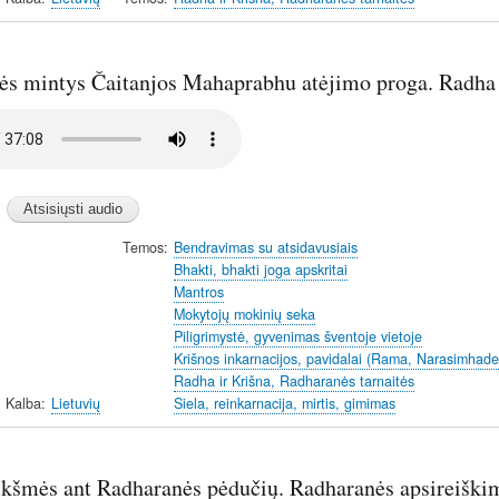
ės mintys Čaitanjos Mahaprabhu atėjimo proga. Radha
Temos
Bendravimas su atsidavusiais
Bhakti, bhakti joga apskritai
Mantros
Mokytojų mokinių seka
Piligrimystė, gyvenimas šventoje vietoje
Krišnos inkarnacijos, pavidalai (Rama, Narasimhade
Radha ir Krišna, Radharanės tarnaitės
Kalba
Lietuvių
Siela, reinkarnacija, mirtis, gimimas
ikšmės ant Radharanės pėdučių. Radharanės apsireiški