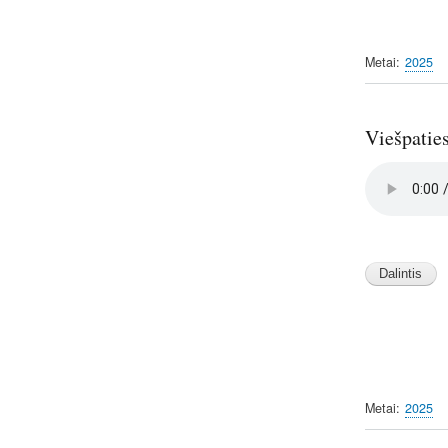
Metai
2025
Viešpatie
Audio
file
Image
Metai
2025