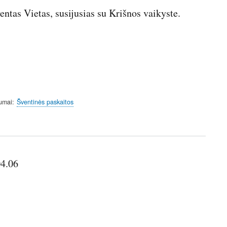
ntas Vietas, susijusias su Krišnos vaikyste.
umai
Šventinės paskaitos
04.06