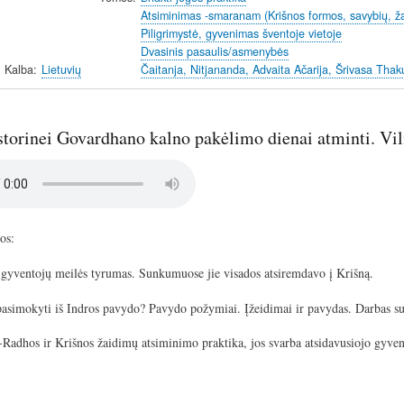
Atsiminimas -smaranam (Krišnos formos, savybių, ž
Piligrimystė, gyvenimas šventoje vietoje
Dvasinis pasaulis/asmenybės
Kalba
Lietuvių
Čaitanja, Nitjananda, Advaita Ačarija, Šrivasa Thaku
storinei Govardhano kalno pakėlimo dienai atminti. Vil
mos:
 gyventojų meilės tyrumas. Sunkumuose jie visados atsiremdavo į Krišną.
asimokyti iš Indros pavydo? Pavydo požymiai. Įžeidimai ir pavydas. Darbas su
Radhos ir Krišnos žaidimų atsiminimo praktika, jos svarba atsidavusiojo gyv