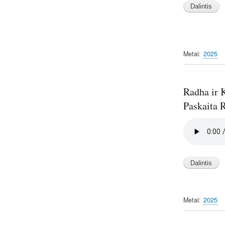
Metai
2025
Radha ir K
Paskaita 
Audio
file
Metai
2025