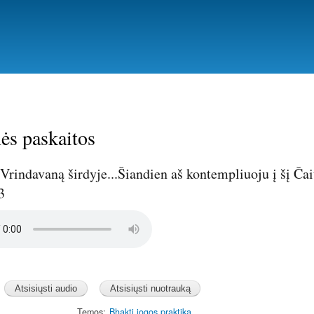
Pereiti
į
pagrindinį
turinį
ės paskaitos
Vrindavaną širdyje...Šiandien aš kontempliuoju į šį Ča
3
Temos
Bhakti jogos praktika