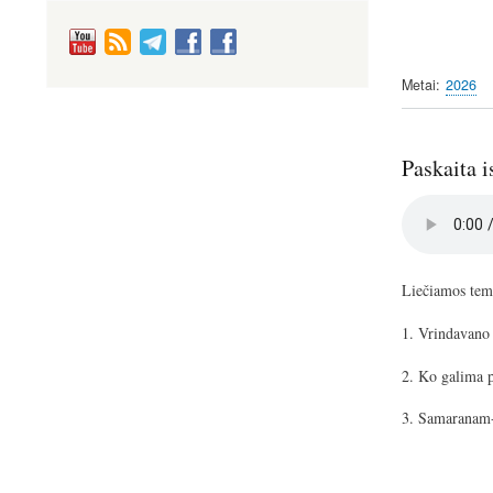
Metai
2026
Paskaita i
Audio
file
Liečiamos te
1. Vrindavano
2. Ko galima p
3. Samaranam-
Image
Image