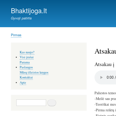
Bhaktijoga.lt
Gyvoji patirtis
Pirmas
Kelias
Atsakau
Šoninis
Kas naujo?
meniu
Visi įrašai
Parama
Atsakau į 
Paslaugos
Mūsų išleistos knygos
Audio
Kontaktai
file
Apie
Paliestos temo
-Meilė sau pra
Paieška
-Teoriškai mes
-Pirma reiktų 
-Fizinės sveik