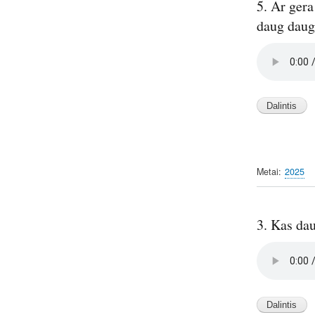
5. Ar gera
daug daugi
Audio
file
Metai
2025
3. Kas da
Audio
file