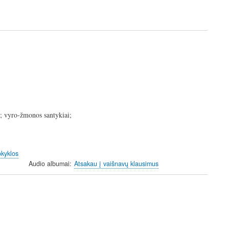
i; vyro-žmonos santykiai;
okyklos
Audio albumai
Atsakau į vaišnavų klausimus