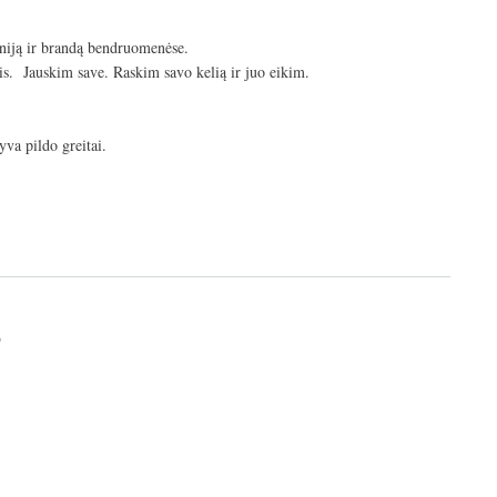
iją ir brandą bendruomenėse.
is. Jauskim save. Raskim savo kelią ir juo eikim.
yva pildo greitai.
6