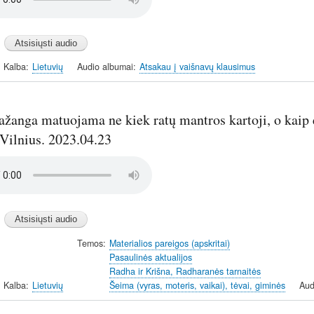
Kalba
Lietuvių
Audio albumai
Atsakau į vaišnavų klausimus
žanga matuojama ne kiek ratų mantros kartoji, o kaip e
 Vilnius. 2023.04.23
Temos
Materialios pareigos (apskritai)
Pasaulinės aktualijos
Radha ir Krišna, Radharanės tarnaitės
Kalba
Lietuvių
Šeima (vyras, moteris, vaikai), tėvai, giminės
Aud