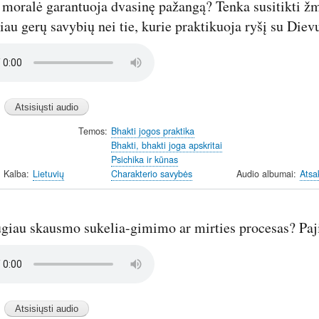
 moralė garantuoja dvasinę pažangą? Tenka susitikti žmo
au gerų savybių nei tie, kurie praktikuoja ryšį su Diev
Temos
Bhakti jogos praktika
Bhakti, bhakti joga apskritai
Psichika ir kūnas
Kalba
Lietuvių
Charakterio savybės
Audio albumai
Atsa
ugiau skausmo sukelia-gimimo ar mirties procesas? Paj