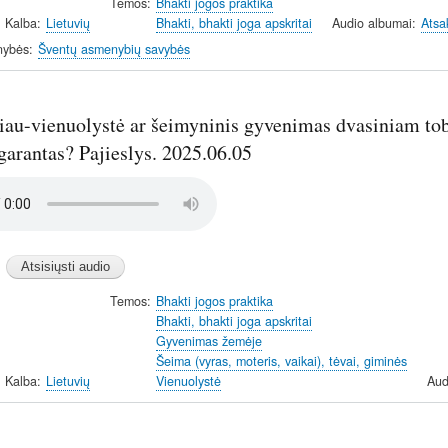
Temos
Bhakti jogos praktika
Kalba
Lietuvių
Bhakti, bhakti joga apskritai
Audio albumai
Atsa
nybės
Šventų asmenybių savybės
riau-vienuolystė ar šeimyninis gyvenimas dvasiniam to
garantas? Pajieslys. 2025.06.05
Temos
Bhakti jogos praktika
Bhakti, bhakti joga apskritai
Gyvenimas žemėje
Šeima (vyras, moteris, vaikai), tėvai, giminės
Kalba
Lietuvių
Vienuolystė
Aud