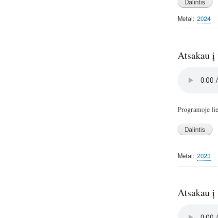
Metai
2024
Atsakau į
Audio
file
Programoje lie
Metai
2023
Atsakau į
Audio
file