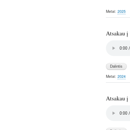
Metai
2025
Atsakau į
Audio
file
Metai
2024
Atsakau į 
Audio
file