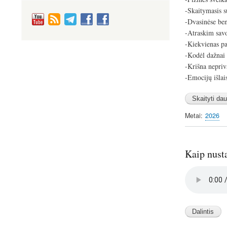
-Skaitymasis su
-Dvasinėse be
-Atraskim sav
-Kiekvienas pas
-Kodėl dažnai 
-Krišna nepriv
-Emocijų išla
Metai
2026
Kaip nust
Audio
file