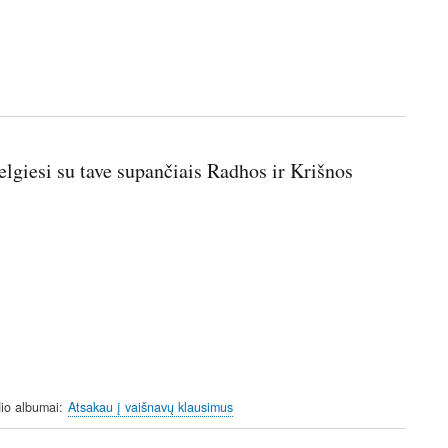
lgiesi su tave supančiais Radhos ir Krišnos
io albumai
Atsakau į vaišnavų klausimus