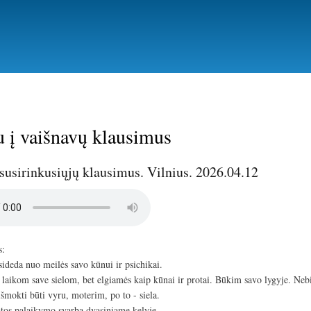
Pereiti
į
pagrindinį
turinį
 į vaišnavų klausimus
susirinkusiųjų klausimus. Vilnius. 2026.04.12
s:
sideda nuo meilės savo kūnui ir psichikai.
 laikom save sielom, bet elgiamės kaip kūnai ir protai. Būkim savo lygyje. Neb
išmokti būti vyru, moterim, po to - siela.
atos palaikymo svarba dvasiniame kelyje.