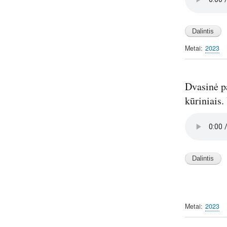
Metai
2023
Dvasinė pa
kūriniais.
Audio
file
Metai
2023