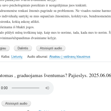
 savo psichologiniais poreikiais ir nesigėdijimas juos tenkinti.
ndruomenėse renkasi žmonės pagrinde su problemom. Ne visados rasime harmon
o individualų santykį su mus supančiais žmonėmis, kolektyvais, bendruomenėm
irenka, kokią askezę atlikti.
išeinama iš bhakti jogos.
alo pildyti mūsų troškimų taip, kaip mes to norime, tada, kada mes to norim. Š
isvinimas/užspaudimas dvasiniame kelyje.
Kalba
Lietuvių
Audio albumai
Atsakau į vaišnavų klausimus
atomas , graduojamas šventumas? Pajieslys. 2025.06.0