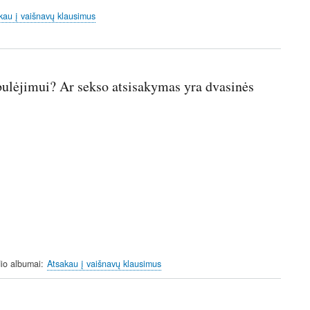
kau į vaišnavų klausimus
bulėjimui? Ar sekso atsisakymas yra dvasinės
io albumai
Atsakau į vaišnavų klausimus