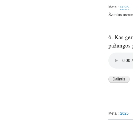
Metai
2025
Šventos asme
6. Kas ge
pažangos 
Audio
file
Metai
2025