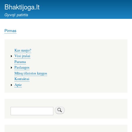
Pereiti
Bhaktijoga.lt
į
Gyvoji patirtis
pagrindinį
turinį
Pirmas
Kelias
Šoninis
Kas naujo?
meniu
Visi įrašai
Parama
Paslaugos
Mūsų išleistos knygos
Kontaktai
Apie
Paieška