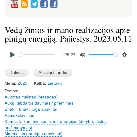
Vedų žinios ir mano realizacijos apie
pinigų energiją. Pajieslys. 2023.05.11
Audio
1:25:27
file
P
M
S
l
u
e
a
t
t
Metai
2023
Kalba
Lietuvių
y
e
t
Temos
i
Aukotas maistas (prasadas)
n
Aukų, labdaros davimas / priėmimas
g
Bhakti, bhakti joga apskritai
s
Pamokslavimas
Karma, laikas, trys kosminės energijos (dorybė, aistra,
neišmanymas)
Materialios pareigos (apskritai)