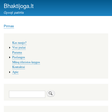
Pereiti
Bhaktijoga.lt
į
Gyvoji patirtis
pagrindinį
turinį
Pirmas
Kelias
Šoninis
Kas naujo?
meniu
Visi įrašai
Parama
Paslaugos
Mūsų išleistos knygos
Kontaktai
Apie
Paieška