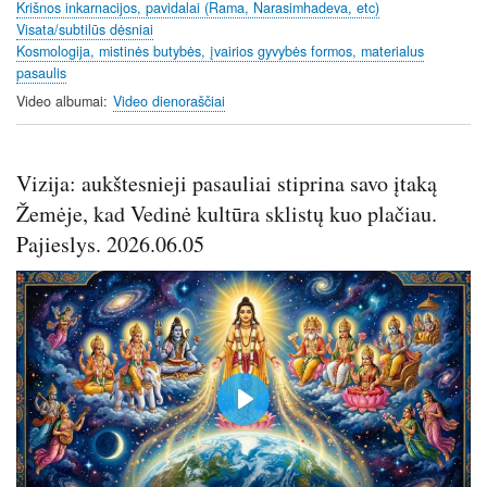
Krišnos inkarnacijos, pavidalai (Rama, Narasimhadeva, etc)
l
Visata/subtilūs dėsniai
s
Kosmologija, mistinės butybės, įvairios gyvybės formos, materialus
c
pasaulis
r
Video albumai
Video dienoraščiai
e
e
n
Vizija: aukštesnieji pasauliai stiprina savo įtaką
Žemėje, kad Vedinė kultūra sklistų kuo plačiau.
Pajieslys. 2026.06.05
P
l
a