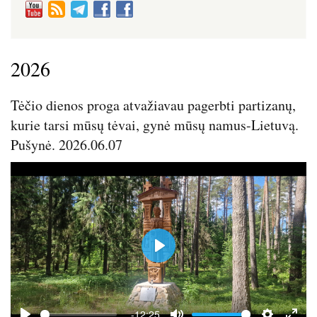
2026
Tėčio dienos proga atvažiavau pagerbti partizanų,
kurie tarsi mūsų tėvai, gynė mūsų namus-Lietuvą.
Pušynė. 2026.06.07
P
l
a
y
-12:25