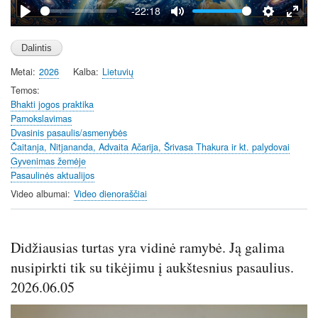
y
-22:18
P
M
S
E
l
u
e
n
a
t
t
t
Metai
2026
Kalba
Lietuvių
y
e
t
e
i
r
Temos
Bhakti jogos praktika
n
f
Pamokslavimas
g
u
Dvasinis pasaulis/asmenybės
s
l
Čaitanja, Nitjananda, Advaita Ačarija, Šrivasa Thakura ir kt. palydovai
l
Gyvenimas žemėje
s
Pasaulinės aktualijos
c
Video albumai
Video dienoraščiai
r
e
e
Didžiausias turtas yra vidinė ramybė. Ją galima
n
nusipirkti tik su tikėjimu į aukštesnius pasaulius.
2026.06.05