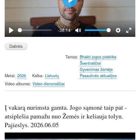
P
l
a
y
-38:14
P
M
S
E
l
u
e
n
a
t
t
t
Temos
Bhakti jogos praktika
y
e
t
e
Šventraščiai
i
r
Gyvenimas žemėje
n
f
Metai
2026
Kalba
Lietuvių
Pasaulinės aktualijos
g
u
Video albumai
Video dienoraščiai
s
l
l
s
Į vakarą nurimsta gamta. Jogo sąmonė taip pat -
c
atsiplešia pamažu nuo Žemės ir keliauja tolyn.
r
e
Pajieslys. 2026.06.05
e
n