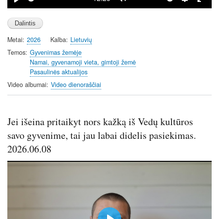
P
M
S
E
l
u
e
n
a
t
t
t
Metai
2026
Kalba
Lietuvių
y
e
t
e
i
r
Temos
Gyvenimas žemėje
Namai, gyvenamoji vieta, gimtoji žemė
n
f
Pasaulinės aktualijos
g
u
Video albumai
Video dienoraščiai
s
l
l
s
Jei išeina pritaikyt nors kažką iš Vedų kultūros
c
r
savo gyvenime, tai jau labai didelis pasiekimas.
e
2026.06.08
e
n