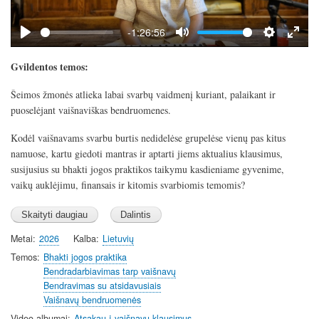
a
y
-1:26:56
P
M
S
E
l
u
e
n
Gvildentos temos:
a
t
t
t
Šeimos žmonės atlieka labai svarbų vaidmenį kuriant, palaikant ir
y
e
t
e
puoselėjant vaišnaviškas bendruomenes.
i
r
n
f
Kodėl vaišnavams svarbu burtis nedidelėse grupelėse vienų pas kitus
g
u
namuose, kartu giedoti mantras ir aptarti jiems aktualius klausimus,
s
l
susijusius su bhakti jogos praktikos taikymu kasdieniame gyvenime,
l
vaikų auklėjimu, finansais ir kitomis svarbiomis temomis?
s
c
r
Metai
2026
Kalba
Lietuvių
e
Temos
Bhakti jogos praktika
e
Bendradarbiavimas tarp vaišnavų
n
Bendravimas su atsidavusiais
Vaišnavų bendruomenės
Video albumai
Atsakau į vaišnavų klausimus