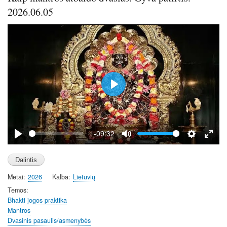
r
2026.06.05
e
e
n
P
l
a
y
-09:32
P
M
S
E
l
u
e
n
a
t
t
t
Metai
2026
Kalba
Lietuvių
y
e
t
e
i
r
Temos
Bhakti jogos praktika
n
f
Mantros
g
u
Dvasinis pasaulis/asmenybės
s
l