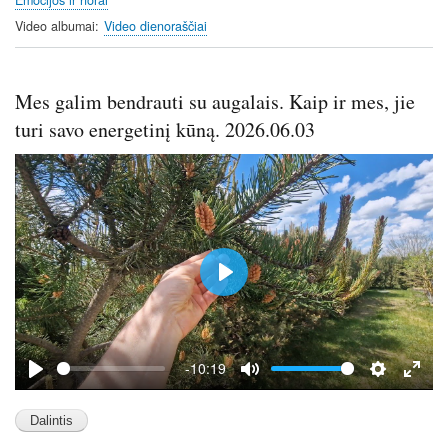
r
Video albumai
Video dienoraščiai
e
e
n
Mes galim bendrauti su augalais. Kaip ir mes, jie
turi savo energetinį kūną. 2026.06.03
P
l
a
y
-10:19
P
M
S
E
l
u
e
n
a
t
t
t