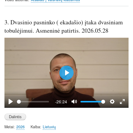
3. Dvasinio pasninko ( ekadašio) įtaka dvasiniam
tobulėjimui. Asmeninė patirtis. 2026.05.28
P
l
a
y
-26:24
P
M
S
E
l
u
e
n
a
t
t
t
Metai
2026
Kalba
Lietuvių
y
e
t
e