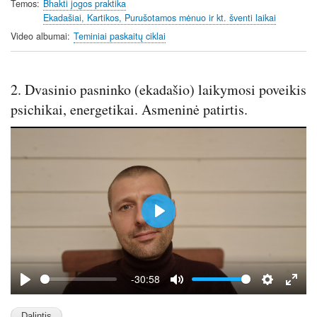
i
r
Temos
Bhakti jogos praktika
Ekadašiai, Kartikos, Purušotamos mėnuo ir kt. šventi laikai
n
f
g
u
Video albumai
Teminiai paskaitų ciklai
s
l
l
s
2. Dvasinio pasninko (ekadašio) laikymosi poveikis
c
psichikai, energetikai. Asmeninė patirtis.
r
e
e
n
P
l
a
y
-30:58
P
M
S
E
l
u
e
n