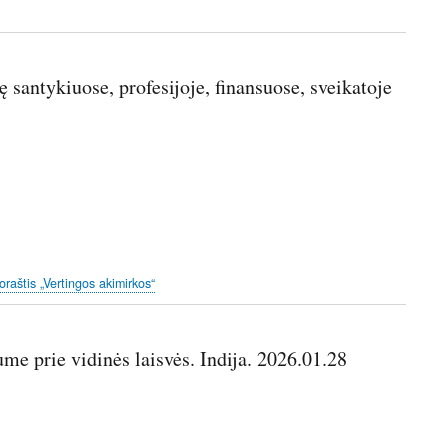
ę santykiuose, profesijoje, finansuose, sveikatoje
oraštis „Vertingos akimirkos“
ume prie vidinės laisvės. Indija. 2026.01.28