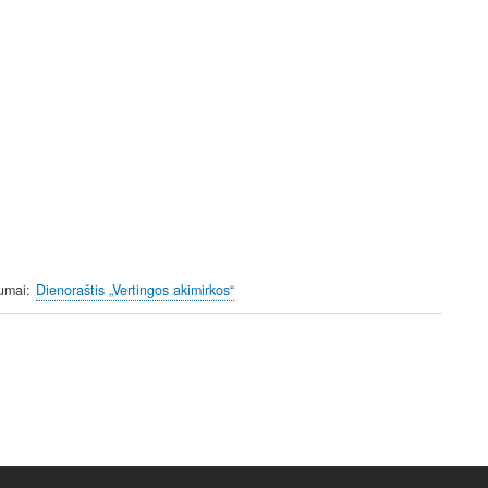
umai
Dienoraštis „Vertingos akimirkos“
ext
age