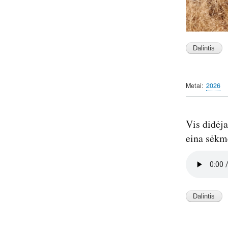
Metai
2026
Vis didėja
eina sėkmė
Audio
file