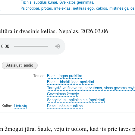
Fizinis, subtilus kūnai. Sveikatos gerinimas.
ų
Psichotipai, protas, intelektas, netikras ego, čakros, mistinės galios
tūra ir dvasinis kelias. Nepalas. 2026.03.06
Temos
Bhakti jogos praktika
Bhakti, bhakti joga apskritai
Tarnystė vaišnavams, karvutėms, visos gyvoms es
Gyvenimas žemėje
Santykiai su aplinkiniais (apskritai)
Kalba
Lietuvių
Pasaulinės aktualijos
m žmogui jūra, Saule, vėju ir uolom, kad jis prie tavęs p