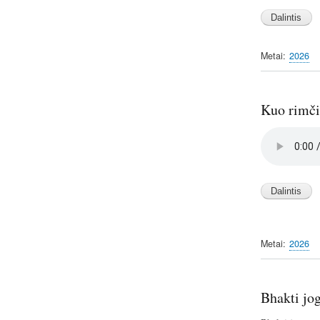
Metai
2026
Kuo rimčia
Audio
file
Metai
2026
Bhakti jog