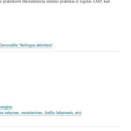
ktikuoti tūkstantmečių senumo praktikas ir regulas TAIP, kad
Dienoraštis "Vertingos akimirkos"
nergijos
sos sakymas, nevielavimas, žodžio laikymasis, etc)