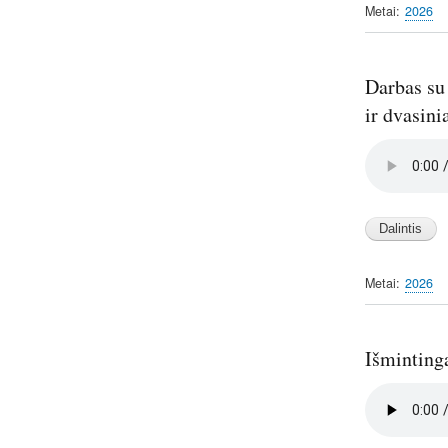
Metai
2026
Darbas su 
ir dvasini
Audio
file
Metai
2026
Išmintinga
Audio
file