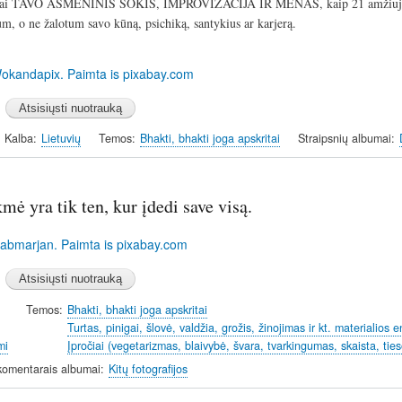
 tai TAVO ASMENINIS ŠOKIS, IMPROVIZACIJA IR MENAS, kaip 21 amžiuje pra
tum, o ne žalotum savo kūną, psichiką, santykius ar karjerą.
Kalba
Lietuvių
Temos
Bhakti, bhakti joga apskritai
Straipsnių albumai
kmė yra tik ten, kur įdedi save visą.
Temos
Bhakti, bhakti joga apskritai
Turtas, pinigai, šlovė, valdžia, grožis, žinojimas ir kt. materialios e
mi
Įpročiai (vegetarizmas, blaivybė, švara, tvarkingumas, skaista, tie
komentarais albumai
Kitų fotografijos