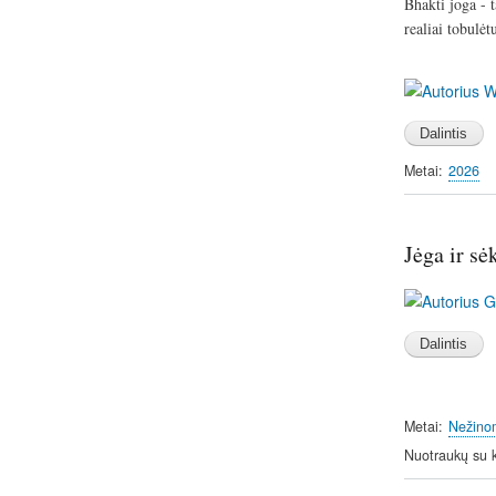
Bhakti joga -
realiai tobulė
Image
Metai
2026
Jėga ir sė
Image
Metai
Nežino
Nuotraukų su 