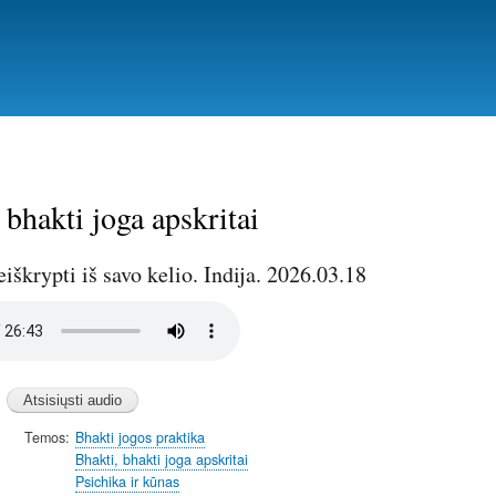
Pereiti
į
pagrindinį
turinį
 bhakti joga apskritai
neiškrypti iš savo kelio. Indija. 2026.03.18
Temos
Bhakti jogos praktika
Bhakti, bhakti joga apskritai
Psichika ir kūnas