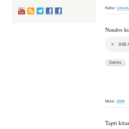
Kalba
Lietuvi
Naudos kul
Audio
file
Metai
2026
Tapti kita