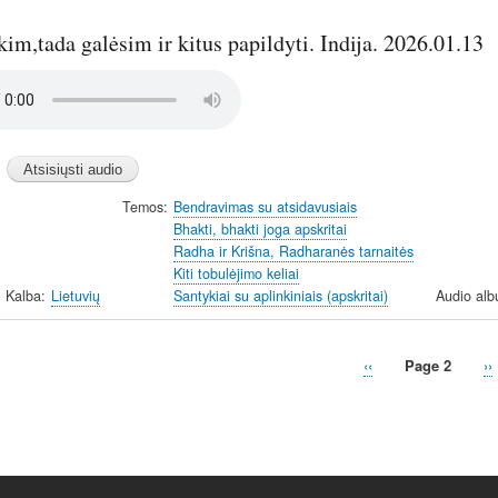
kim,tada galėsim ir kitus papildyti. Indija. 2026.01.13
Temos
Bendravimas su atsidavusiais
Bhakti, bhakti joga apskritai
Radha ir Krišna, Radharanės tarnaitės
Kiti tobulėjimo keliai
Kalba
Lietuvių
Santykiai su aplinkiniais (apskritai)
Audio alb
Previous
‹‹
Page 2
N
››
page
p