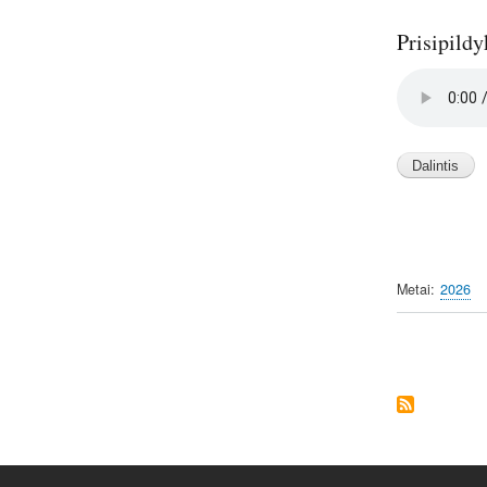
Prisipildy
Audio
file
Metai
2026
Pagination