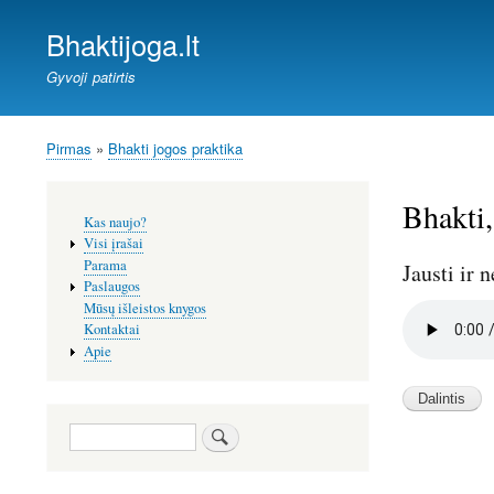
Bhaktijoga.lt
Gyvoji patirtis
Pirmas
Bhakti jogos praktika
Kelias
Bhakti,
Šoninis
Kas naujo?
meniu
Visi įrašai
Parama
Jausti ir 
Paslaugos
Mūsų išleistos knygos
Audio
Kontaktai
file
Apie
Paieška