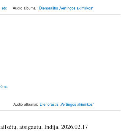
, etc
Audio albumai
Dienoraštis „Vertingos akimirkos“
ybėms
Audio albumai
Dienoraštis „Vertingos akimirkos“
ailsėtų, atsigautų. Indija. 2026.02.17