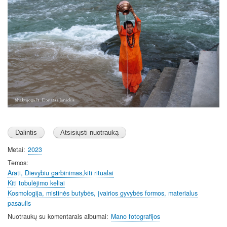
Metai
2023
Temos
Arati, Dievybiu garbinimas,kiti ritualai
Kiti tobulėjimo keliai
Kosmologija, mistinės butybės, įvairios gyvybės formos, materialus
pasaulis
Nuotraukų su komentarais albumai
Mano fotografijos