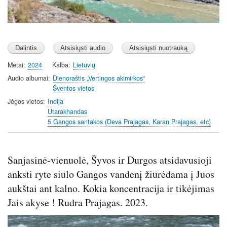
Metai
2024
Kalba
Lietuvių
Audio albumai
Dienoraštis „Vertingos akimirkos“
Šventos vietos
Jėgos vietos
Indija
Utarakhandas
5 Gangos santakos (Deva Prajagas, Karan Prajagas, etc)
Sanjasinė-vienuolė, Šyvos ir Durgos atsidavusioji
anksti ryte siūlo Gangos vandenį žiūrėdama į Juos
aukštai ant kalno. Kokia koncentracija ir tikėjimas
Jais akyse ! Rudra Prajagas. 2023.
Image