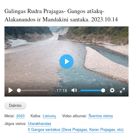
s
l
Galingas Rudra Prajagas- Gangos atšakų-
l
s
Alakanandos ir Mandakini santaka. 2023.10.14
c
r
e
e
n
P
l
a
y
-17:18
P
M
S
E
l
u
e
n
a
t
t
t
Metai
2023
Kalba
Lietuvių
Video albumai
Šventos vietos
y
e
t
e
i
r
Jėgos vietos
Utarakhandas
5 Gangos santakos (Deva Prajagas, Karan Prajagas, etc)
n
f