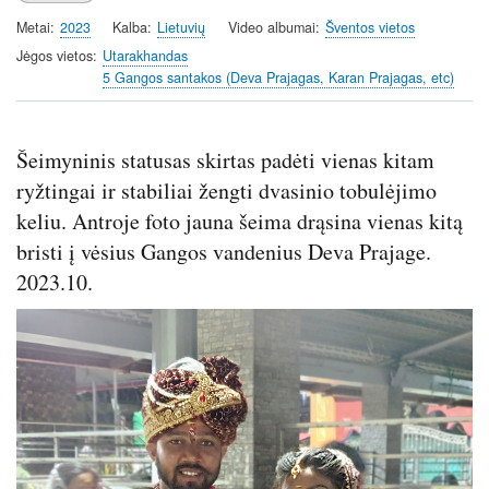
a
t
t
t
Metai
2023
Kalba
Lietuvių
Video albumai
Šventos vietos
y
e
t
e
i
r
Jėgos vietos
Utarakhandas
5 Gangos santakos (Deva Prajagas, Karan Prajagas, etc)
n
f
g
u
s
l
Šeimyninis statusas skirtas padėti vienas kitam
l
s
ryžtingai ir stabiliai žengti dvasinio tobulėjimo
c
keliu. Antroje foto jauna šeima drąsina vienas kitą
r
bristi į vėsius Gangos vandenius Deva Prajage.
e
2023.10.
e
n
Image