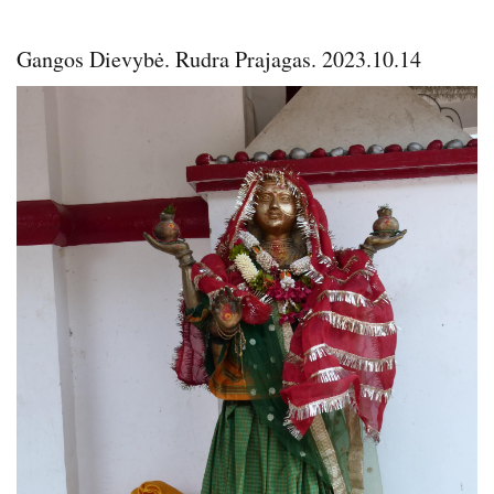
s
l
l
Gangos Dievybė. Rudra Prajagas. 2023.10.14
s
c
Image
r
e
e
n