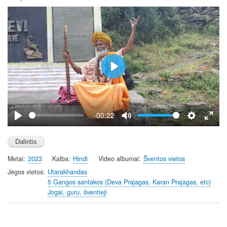
P
l
a
y
-00:22
P
M
S
E
l
u
e
n
a
t
t
t
Metai
2023
Kalba
Hindi
Video albumai
Šventos vietos
y
e
t
e
i
r
Jėgos vietos
Utarakhandas
5 Gangos santakos (Deva Prajagas, Karan Prajagas, etc)
n
f
Jogai, guru, šventieji
g
u
s
l
l