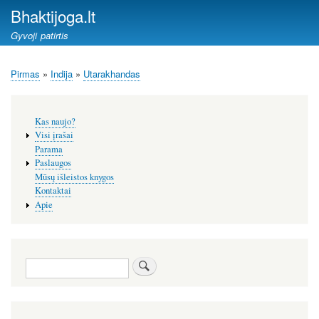
Pereiti
Bhaktijoga.lt
į
Gyvoji patirtis
pagrindinį
turinį
Pirmas
Indija
Utarakhandas
Kelias
Šoninis
Kas naujo?
meniu
Visi įrašai
Parama
Paslaugos
Mūsų išleistos knygos
Kontaktai
Apie
Paieška