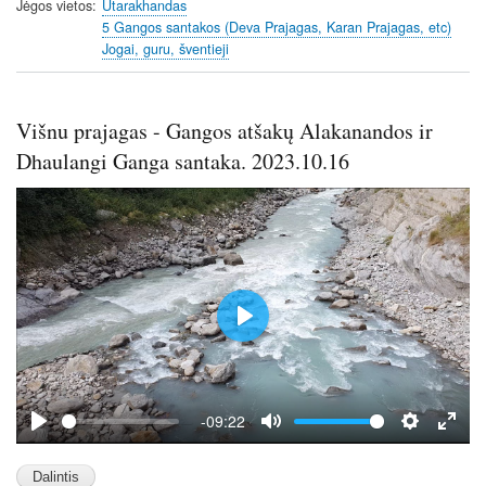
Jėgos vietos
Utarakhandas
5 Gangos santakos (Deva Prajagas, Karan Prajagas, etc)
Jogai, guru, šventieji
Višnu prajagas - Gangos atšakų Alakanandos ir
Dhaulangi Ganga santaka. 2023.10.16
P
l
a
y
-09:22
P
M
S
E
l
u
e
n