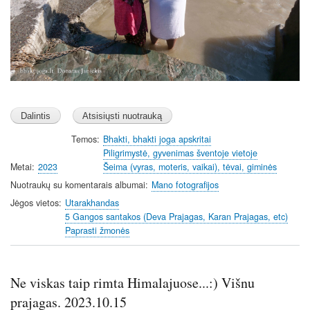
Temos
Bhakti, bhakti joga apskritai
Piligrimystė, gyvenimas šventoje vietoje
Metai
2023
Šeima (vyras, moteris, vaikai), tėvai, giminės
Nuotraukų su komentarais albumai
Mano fotografijos
Jėgos vietos
Utarakhandas
5 Gangos santakos (Deva Prajagas, Karan Prajagas, etc)
Paprasti žmonės
Ne viskas taip rimta Himalajuose...:) Višnu
prajagas. 2023.10.15