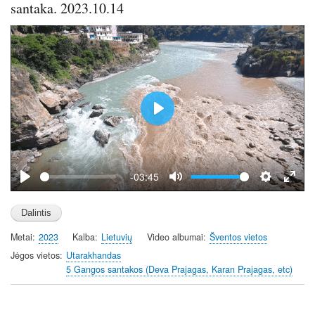
santaka. 2023.10.14
P
l
a
y
-03:45
P
M
S
E
l
u
e
n
a
t
t
t
Metai
2023
Kalba
Lietuvių
Video albumai
Šventos vietos
y
e
t
e
i
r
Jėgos vietos
Utarakhandas
5 Gangos santakos (Deva Prajagas, Karan Prajagas, etc)
n
f
g
u
s
l