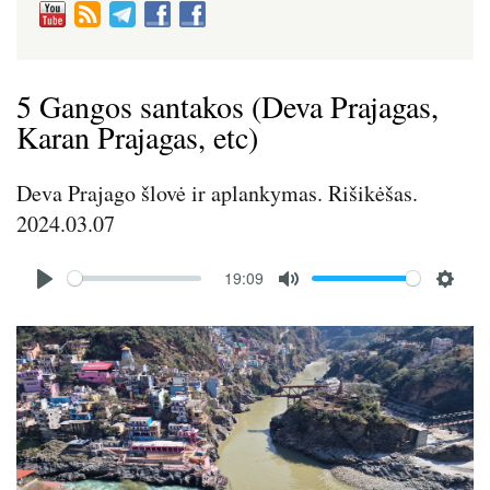
5 Gangos santakos (Deva Prajagas,
Karan Prajagas, etc)
Deva Prajago šlovė ir aplankymas. Rišikėšas.
2024.03.07
Audio
19:09
file
P
M
S
l
u
e
Image
a
t
t
y
e
t
i
n
g
s