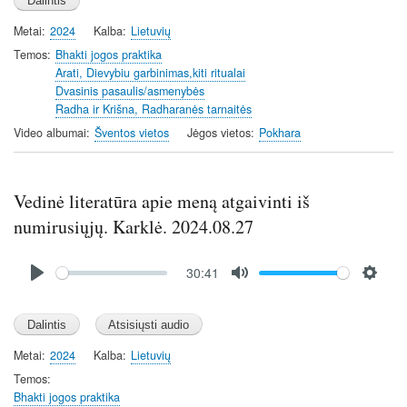
a
t
t
t
Metai
2024
Kalba
Lietuvių
y
e
t
e
i
r
Temos
Bhakti jogos praktika
Arati, Dievybiu garbinimas,kiti ritualai
n
f
Dvasinis pasaulis/asmenybės
g
u
Radha ir Krišna, Radharanės tarnaitės
s
l
Video albumai
Šventos vietos
Jėgos vietos
Pokhara
l
s
c
Vedinė literatūra apie meną atgaivinti iš
r
e
numirusiųjų. Karklė. 2024.08.27
e
Audio
n
30:41
file
P
M
S
l
u
e
a
t
t
y
e
t
Metai
2024
Kalba
Lietuvių
i
Temos
n
Bhakti jogos praktika