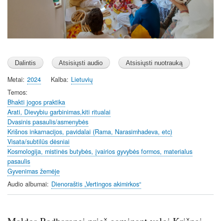
Metai
2024
Kalba
Lietuvių
Temos
Bhakti jogos praktika
Arati, Dievybiu garbinimas,kiti ritualai
Dvasinis pasaulis/asmenybės
Krišnos inkarnacijos, pavidalai (Rama, Narasimhadeva, etc)
Visata/subtilūs dėsniai
Kosmologija, mistinės butybės, įvairios gyvybės formos, materialus
pasaulis
Gyvenimas žemėje
Audio albumai
Dienoraštis „Vertingos akimirkos“