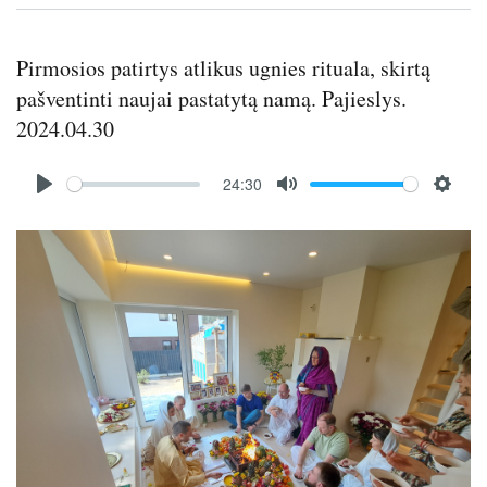
Pirmosios patirtys atlikus ugnies rituala, skirtą
pašventinti naujai pastatytą namą. Pajieslys.
2024.04.30
Audio
24:30
file
P
M
S
l
u
e
Image
a
t
t
y
e
t
i
n
g
s