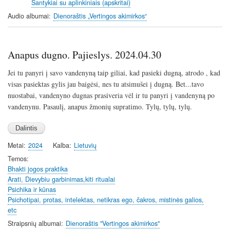
Santykiai su aplinkiniais (apskritai)
s
Audio albumai
Dienoraštis „Vertingos akimirkos“
Anapus dugno. Pajieslys. 2024.04.30
Jei tu panyri į savo vandenyną taip giliai, kad pasieki dugną, atrodo , kad
visas pasiektas gylis jau baigėsi, nes tu atsimušei į dugną. Bet...tavo
nuostabai, vandenyno dugnas prasiveria vėl ir tu panyri į vandenyną po
vandenynu. Pasaulį, anapus žmonių supratimo. Tylų, tylų, tylų.
Metai
2024
Kalba
Lietuvių
Temos
Bhakti jogos praktika
Arati, Dievybiu garbinimas,kiti ritualai
Psichika ir kūnas
Psichotipai, protas, intelektas, netikras ego, čakros, mistinės galios,
etc
Straipsnių albumai
Dienoraštis "Vertingos akimirkos"