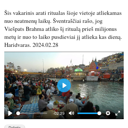
Šis vakarinis arati ritualas šioje vietoje atliekamas
nuo neatmenų laikų. Šventraščiai rašo, jog
Viešpats Brahma atliko šį ritualą prieš milijonus
metų ir nuo to laiko pusdieviai jį atlieka kas dieną.
Haridvaras. 2024.02.28
P
l
a
y
-02:29
P
M
S
E
l
u
e
n