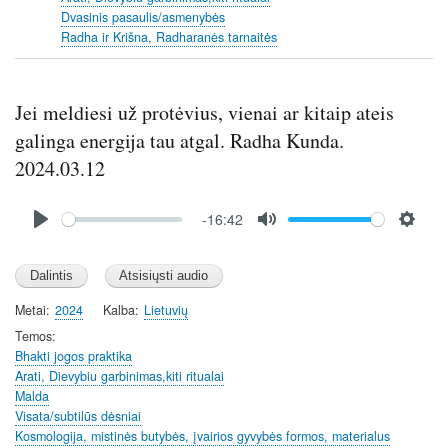
Dvasinis pasaulis/asmenybės
Radha ir Krišna, Radharanės tarnaitės
Jei meldiesi už protėvius, vienai ar kitaip ateis
galinga energija tau atgal. Radha Kunda.
2024.03.12
Audio
-16:42
file
P
M
S
l
u
e
a
t
t
y
e
t
Metai
2024
Kalba
Lietuvių
i
Temos
n
Bhakti jogos praktika
Arati, Dievybiu garbinimas,kiti ritualai
g
Malda
s
Visata/subtilūs dėsniai
Kosmologija, mistinės butybės, įvairios gyvybės formos, materialus