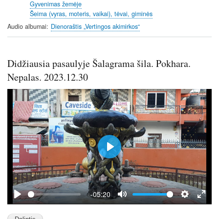
Gyvenimas žemėje
g
Šeima (vyras, moteris, vaikai), tėvai, giminės
s
Audio albumai
Dienoraštis „Vertingos akimirkos“
Didžiausia pasaulyje Šalagrama šila. Pokhara.
Nepalas. 2023.12.30
P
l
a
y
-05:20
P
M
S
E
l
u
e
n