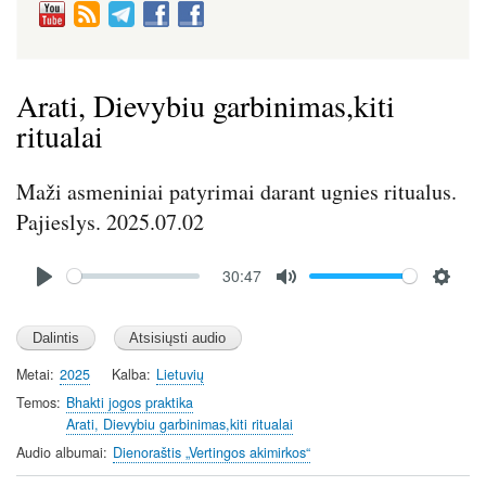
Arati, Dievybiu garbinimas,kiti
ritualai
Maži asmeniniai patyrimai darant ugnies ritualus.
Pajieslys. 2025.07.02
Audio
30:47
file
P
M
S
l
u
e
a
t
t
y
e
t
Metai
2025
Kalba
Lietuvių
i
Temos
Bhakti jogos praktika
n
Arati, Dievybiu garbinimas,kiti ritualai
g
Audio albumai
Dienoraštis „Vertingos akimirkos“
s