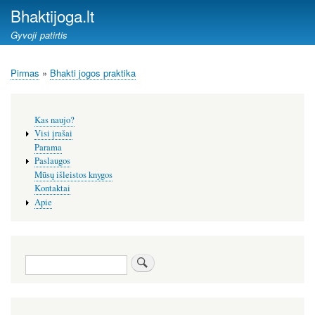
Pereiti
Bhaktijoga.lt
į
Gyvoji patirtis
pagrindinį
turinį
Pirmas
Bhakti jogos praktika
Kelias
Šoninis
Kas naujo?
meniu
Visi įrašai
Parama
Paslaugos
Mūsų išleistos knygos
Kontaktai
Apie
Paieška