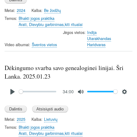
a
t
t
t
Metai
2024
Kalba
Be žodžių
y
e
t
e
i
r
Temos
Bhakti jogos praktika
Arati, Dievybiu garbinimas,kiti ritualai
n
f
g
u
Jėgos vietos
Indija
Utarakhandas
s
l
Video albumai
Šventos vietos
Haridvaras
l
s
c
Dėkingumo svarba savo genealoginei linijai. Šri
r
e
Lanka. 2025.01.23
e
Audio
n
34:00
file
P
M
S
l
u
e
a
t
t
y
e
t
Metai
2025
Kalba
Lietuvių
i
Temos
Bhakti jogos praktika
n
Arati, Dievybiu garbinimas,kiti ritualai