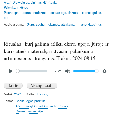
Arati, Dievybiu garbinimas,kiti ritualai
g
Psichika ir kūnas
s
Psichotipai, protas, intelektas, netikras ego, čakros, mistinės galios,
etc
Audio albumai
Guru, sadhu mokymas, atsakymai į mano klausimus
Ritualas , kurį galima atlikti ežere, upėje, jūroje ir
kuris atneš materialų ir dvasinį palankumą
artimiesiems, draugams. Trakai. 2024.08.15
Audio
07:21
file
P
M
S
l
u
e
a
t
t
y
e
t
Metai
2024
Kalba
Lietuvių
i
Temos
Bhakti jogos praktika
n
Arati, Dievybiu garbinimas,kiti ritualai
Gyvenimas žemėje
g