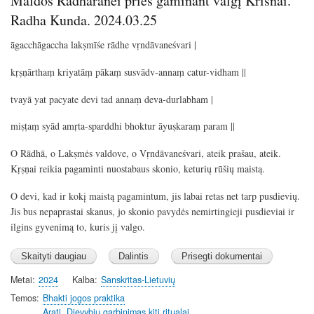
Maldos Radharanei prieš gaminant valgį Krišnai.
Radha Kunda. 2024.03.25
āgacchāgaccha lakṣmīśe rādhe vṛndāvaneśvari |
kṛṣṇārthaṃ kriyatāṃ pākaṃ susvādv-annaṃ catur-vidham ||
tvayā yat pacyate devi tad annaṃ deva-durlabham |
miṣṭaṃ syād amṛta-sparddhi bhoktur āyuṣkaraṃ param ||
O Rādhā, o Lakṣmės valdove, o Vṛndāvaneśvari, ateik prašau, ateik.
Kṛṣṇai reikia pagaminti nuostabaus skonio, keturių rūšių maistą.
O devi, kad ir kokį maistą pagamintum, jis labai retas net tarp pusdievių.
Jis bus nepaprastai skanus, jo skonio pavydės nemirtingieji pusdieviai ir
ilgins gyvenimą to, kuris jį valgo.
Metai
2024
Kalba
Sanskritas-Lietuvių
Temos
Bhakti jogos praktika
Arati, Dievybiu garbinimas,kiti ritualai