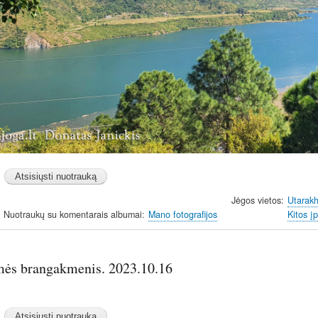
Jėgos vietos
Utarak
Nuotraukų su komentarais albumai
Mano fotografijos
Kitos į
ės brangakmenis. 2023.10.16