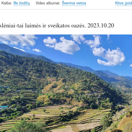
Kalba
Be žodžių
Video albumai
Šventos vietos
Kitos įpūd
lėniai-tai laimės ir sveikatos oazės. 2023.10.20