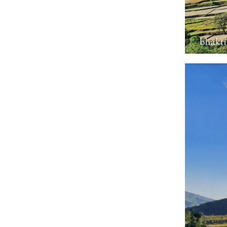
Image