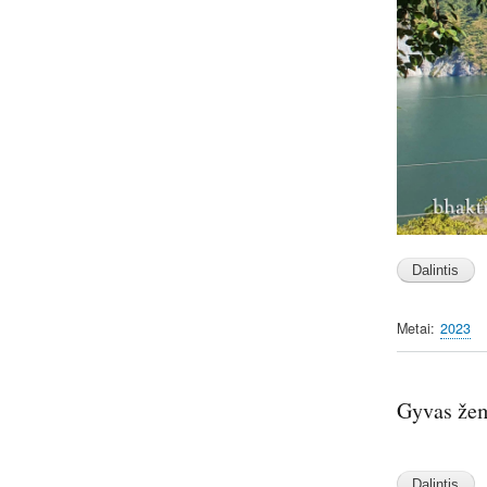
Metai
2023
Gyvas žem
Image