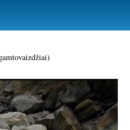
 gamtovaizdžiai)