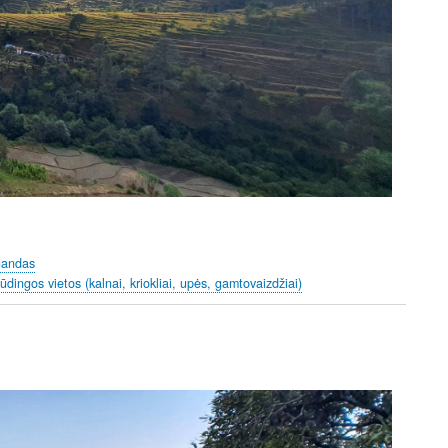
handas
pūdingos vietos (kalnai, kriokliai, upės, gamtovaizdžiai)