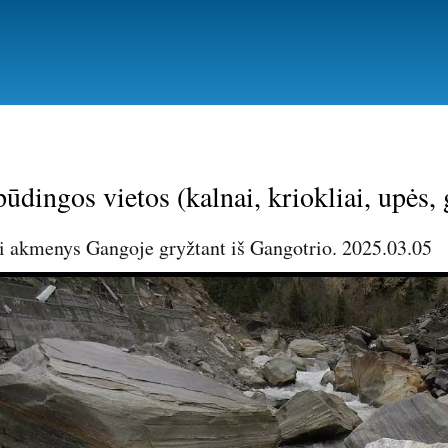
Pereiti
į
pagrindinį
turinį
pūdingos vietos (kalnai, kriokliai, upės,
ki akmenys Gangoje gryžtant iš Gangotrio. 2025.03.05