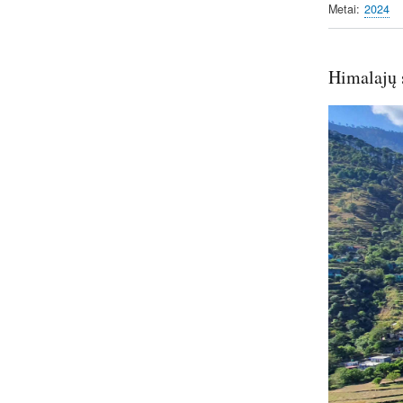
Metai
2024
Himalajų s
Image