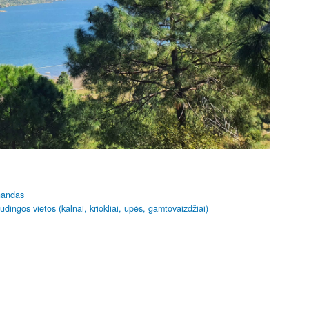
handas
pūdingos vietos (kalnai, kriokliai, upės, gamtovaizdžiai)