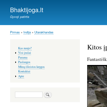
Bhaktijoga.lt
Gyvoji patirtis
Pirmas
Indija
Utarakhandas
Kelias
Kitos į
Šoninis
Kas naujo?
meniu
Visi įrašai
Parama
Fantastiš
Paslaugos
Mūsų išleistos knygos
Kontaktai
Apie
Paieška