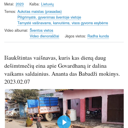
Metai
2023
Kalba
Lietuvių
y
e
t
e
i
r
Temos
Aukotas maistas (prasadas)
Piligrimystė, gyvenimas šventoje vietoje
n
f
Tarnystė vaišnavams, karvutėms, visos gyvoms esybėms
g
u
Video albumai
Šventos vietos
s
l
Video dienoraščiai
Jėgos vietos
Radha kunda
l
s
c
Išaukštintas vaišnavas, kuris kas dieną daug
r
e
dešimtmečių eina apie Govardhaną ir dalina
e
vaikams saldainius. Ananta das Babadži mokinys.
n
2023.02.07
P