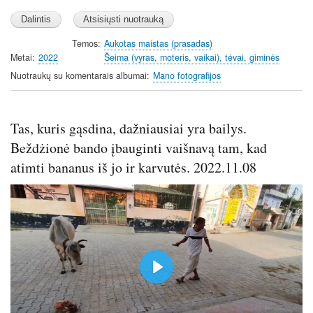
Temos
Aukotas maistas (prasadas)
Metai
2022
Šeima (vyras, moteris, vaikai), tėvai, giminės
Nuotraukų su komentarais albumai
Mano fotografijos
Tas, kuris gąsdina, dažniausiai yra bailys.
Beždżionė bando įbauginti vaišnavą tam, kad
atimti bananus iš jo ir karvutės. 2022.11.08
P
l
a