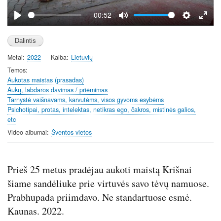
y
-00:52
P
M
S
E
l
u
e
n
a
t
t
t
Metai
2022
Kalba
Lietuvių
y
e
t
e
i
r
Temos
Aukotas maistas (prasadas)
n
f
Aukų, labdaros davimas / priėmimas
g
u
Tarnystė vaišnavams, karvutėms, visos gyvoms esybėms
s
l
Psichotipai, protas, intelektas, netikras ego, čakros, mistinės galios,
l
etc
s
Video albumai
Šventos vietos
c
r
e
Prieš 25 metus pradėjau aukoti maistą Krišnai
e
šiame sandėliuke prie virtuvės savo tėvų namuose.
n
Prabhupada priimdavo. Ne standartuose esmė.
Kaunas. 2022.