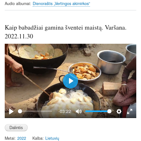
n
Audio albumai
Dienoraštis „Vertingos akimirkos“
g
s
Kaip babadžiai gamina šventei maistą. Varšana.
2022.11.30
P
l
a
y
-03:22
P
M
S
E
l
u
e
n
a
t
t
t
Metai
2022
Kalba
Lietuvių
y
e
t
e