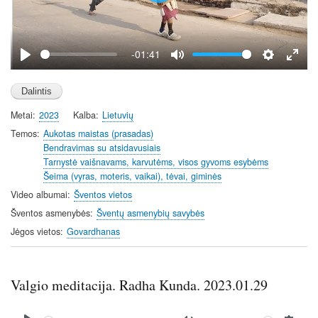
l
a
y
-01:41
P
M
S
E
l
u
e
n
a
t
t
t
Metai
2023
Kalba
Lietuvių
y
e
t
e
i
r
Temos
Aukotas maistas (prasadas)
Bendravimas su atsidavusiais
n
f
Tarnystė vaišnavams, karvutėms, visos gyvoms esybėms
g
u
Šeima (vyras, moteris, vaikai), tėvai, giminės
s
l
Video albumai
Šventos vietos
l
Šventos asmenybės
Šventų asmenybių savybės
s
c
Jėgos vietos
Govardhanas
r
e
e
Valgio meditacija. Radha Kunda. 2023.01.29
n
Audio