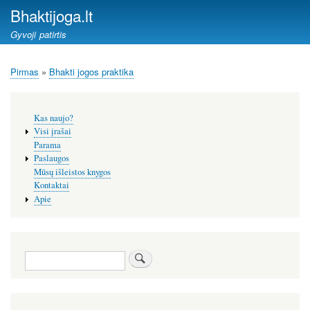
Pereiti
Bhaktijoga.lt
į
Gyvoji patirtis
pagrindinį
turinį
Pirmas
Bhakti jogos praktika
Kelias
Šoninis
Kas naujo?
meniu
Visi įrašai
Parama
Paslaugos
Mūsų išleistos knygos
Kontaktai
Apie
Paieška