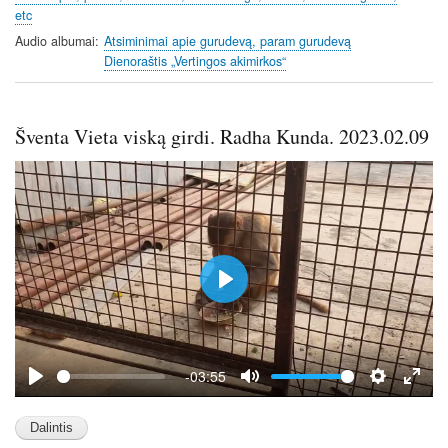
etc
Audio albumai
Atsiminimai apie gurudevą, param gurudevą
Dienoraštis „Vertingos akimirkos“
Šventa Vieta viską girdi. Radha Kunda. 2023.02.09
P
l
a
y
-03:55
P
M
S
E
l
u
e
n
a
t
t
t