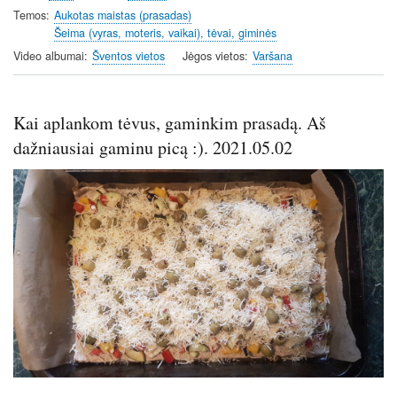
i
r
Temos
Aukotas maistas (prasadas)
Šeima (vyras, moteris, vaikai), tėvai, giminės
n
f
g
u
Video albumai
Šventos vietos
Jėgos vietos
Varšana
s
l
l
s
Kai aplankom tėvus, gaminkim prasadą. Aš
c
dažniausiai gaminu picą :). 2021.05.02
r
e
Image
e
n