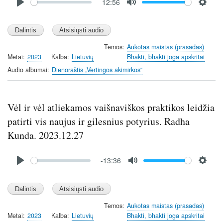
12:56
file
P
M
S
l
u
e
a
t
t
y
e
t
Temos
Aukotas maistas (prasadas)
Metai
2023
Kalba
Lietuvių
Bhakti, bhakti joga apskritai
i
n
Audio albumai
Dienoraštis „Vertingos akimirkos“
g
s
Vėl ir vėl atliekamos vaišnaviškos praktikos leidžia
patirti vis naujus ir gilesnius potyrius. Radha
Kunda. 2023.12.27
Audio
-13:36
file
P
M
S
l
u
e
a
t
t
y
e
t
Temos
Aukotas maistas (prasadas)
Metai
2023
Kalba
Lietuvių
Bhakti, bhakti joga apskritai
i