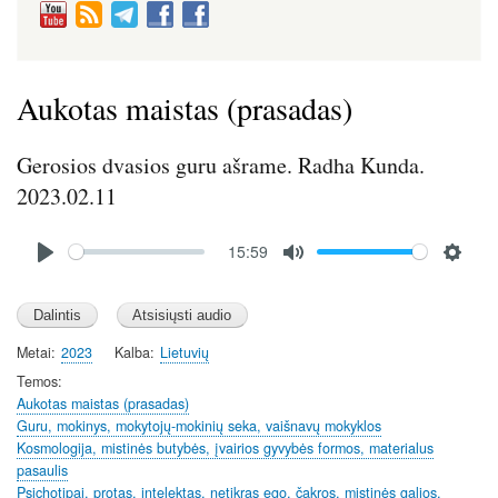
Aukotas maistas (prasadas)
Gerosios dvasios guru ašrame. Radha Kunda.
2023.02.11
Audio
15:59
file
P
M
S
l
u
e
a
t
t
y
e
t
Metai
2023
Kalba
Lietuvių
i
Temos
n
Aukotas maistas (prasadas)
Guru, mokinys, mokytojų-mokinių seka, vaišnavų mokyklos
g
Kosmologija, mistinės butybės, įvairios gyvybės formos, materialus
s
pasaulis
Psichotipai, protas, intelektas, netikras ego, čakros, mistinės galios,