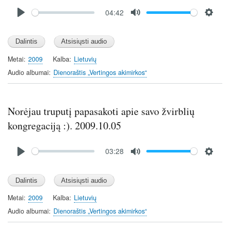
Audio
04:42
file
P
M
S
l
u
e
a
t
t
y
e
t
Metai
2009
Kalba
Lietuvių
i
Audio albumai
Dienoraštis „Vertingos akimirkos“
n
g
s
Norėjau truputį papasakoti apie savo žvirblių
kongregaciją :). 2009.10.05
Audio
03:28
file
P
M
S
l
u
e
a
t
t
y
e
t
Metai
2009
Kalba
Lietuvių
i
Audio albumai
Dienoraštis „Vertingos akimirkos“
n