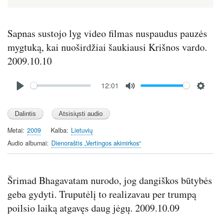
Sapnas sustojo lyg video filmas nuspaudus pauzės
mygtuką, kai nuoširdžiai šaukiausi Krišnos vardo.
2009.10.10
Audio
12:01
file
P
M
S
l
u
e
a
t
t
y
e
t
Metai
2009
Kalba
Lietuvių
i
Audio albumai
Dienoraštis „Vertingos akimirkos“
n
g
s
Šrimad Bhagavatam nurodo, jog dangiškos būtybės
geba gydyti. Truputėlį to realizavau per trumpą
poilsio laiką atgavęs daug jėgų. 2009.10.09