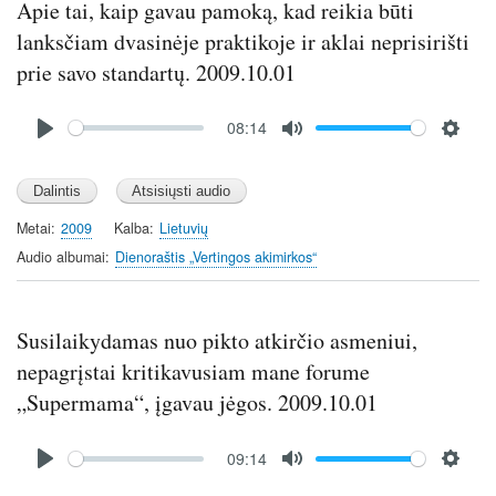
Apie tai, kaip gavau pamoką, kad reikia būti
lanksčiam dvasinėje praktikoje ir aklai neprisirišti
prie savo standartų. 2009.10.01
Audio
08:14
file
P
M
S
l
u
e
a
t
t
y
e
t
Metai
2009
Kalba
Lietuvių
i
Audio albumai
Dienoraštis „Vertingos akimirkos“
n
g
s
Susilaikydamas nuo pikto atkirčio asmeniui,
nepagrįstai kritikavusiam mane forume
„Supermama“, įgavau jėgos. 2009.10.01
Audio
09:14
file
P
M
S