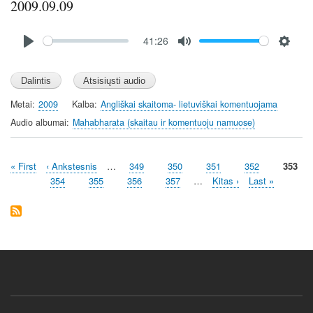
2009.09.09
Audio
41:26
file
P
M
S
l
u
e
a
t
t
y
e
t
Metai
2009
Kalba
Angliškai skaitoma- lietuviškai komentuojama
i
Audio albumai
Mahabharata (skaitau ir komentuoju namuose)
n
g
First
« First
Previous
‹ Ankstesnis
…
Page
349
Page
350
Page
351
Page
352
Curren
353
s
Pagination
page
page
page
Page
354
Page
355
Page
356
Page
357
…
Next
Kitas ›
Last
Last »
page
page