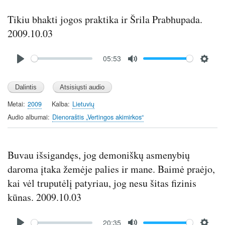
g
s
Tikiu bhakti jogos praktika ir Šrila Prabhupada.
2009.10.03
Audio
05:53
file
P
M
S
l
u
e
a
t
t
y
e
t
Metai
2009
Kalba
Lietuvių
i
Audio albumai
Dienoraštis „Vertingos akimirkos“
n
g
s
Buvau išsigandęs, jog demoniškų asmenybių
daroma įtaka žemėje palies ir mane. Baimė praėjo,
kai vėl truputėlį patyriau, jog nesu šitas fizinis
kūnas. 2009.10.03
Audio
20:35
file