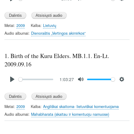
P
M
S
l
u
e
a
t
t
y
e
t
Metai
2009
Kalba
Lietuvių
i
Audio albumai
Dienoraštis „Vertingos akimirkos“
n
g
s
1. Birth of the Kuru Elders. MB.1.1. En-Lt.
2009.09.16
Audio
1:03:27
file
P
M
S
l
u
e
a
t
t
y
e
t
Metai
2009
Kalba
Angliškai skaitoma- lietuviškai komentuojama
i
Audio albumai
Mahabharata (skaitau ir komentuoju namuose)
n
g
s