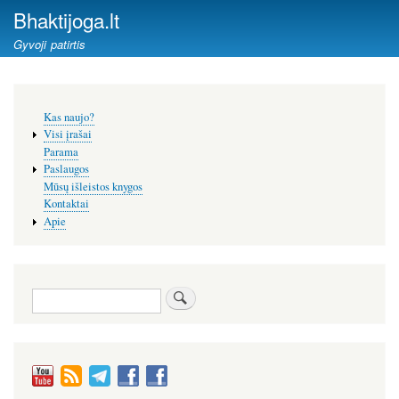
Pereiti
Bhaktijoga.lt
į
Gyvoji patirtis
pagrindinį
turinį
Šoninis
Kas naujo?
meniu
Visi įrašai
Parama
Paslaugos
Mūsų išleistos knygos
Kontaktai
Apie
Paieška