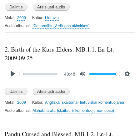
l
u
e
a
t
t
y
e
t
Metai
2009
Kalba
Lietuvių
i
Audio albumai
Dienoraštis „Vertingos akimirkos“
n
g
s
2. Birth of the Kuru Elders. MB.1.1. En-Lt.
2009.09.25
Audio
40:48
file
P
M
S
l
u
e
a
t
t
y
e
t
Metai
2009
Kalba
Angliškai skaitoma- lietuviškai komentuojama
i
Audio albumai
Mahabharata (skaitau ir komentuoju namuose)
n
g
s
Pandu Cursed and Blessed. MB.1.2. En-Lt.