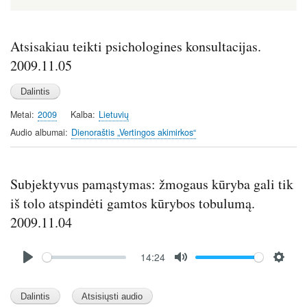
Atsisakiau teikti psichologines konsultacijas.
2009.11.05
Metai
2009
Kalba
Lietuvių
Audio albumai
Dienoraštis „Vertingos akimirkos“
Subjektyvus pamąstymas: žmogaus kūryba gali tik
iš tolo atspindėti gamtos kūrybos tobulumą.
2009.11.04
Audio
14:24
file
P
M
S
l
u
e
a
t
t