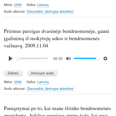
y
e
t
Metai
2009
Kalba
Lietuvių
i
Audio albumai
Dienoraštis „Vertingos akimirkos“
n
g
s
Priėmus pareigas dvasinėje bendruomenėje, gauni
įgalinimą iš mokytojų sekos ir bendruomenės
vaišnavų. 2009.11.04
Audio
06:39
file
P
M
S
l
u
e
a
t
t
y
e
t
Metai
2009
Kalba
Lietuvių
i
Audio albumai
Dienoraštis „Vertingos akimirkos“
n
g
s
Pamąstymai po to, kai mane išrinko bendruomenės
prezidentu. Aukštos pareigos ateina tada, kai nesi