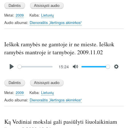
l
u
e
a
t
t
y
e
t
Metai
2009
Kalba
Lietuvių
i
Audio albumai
Dienoraštis „Vertingos akimirkos“
n
g
s
Ieškok ramybės ne gamtoje ir ne mieste. Ieškok
ramybės mantroje ir tarnyboje. 2009.11.02
Audio
15:24
file
P
M
S
l
u
e
a
t
t
y
e
t
Metai
2009
Kalba
Lietuvių
i
Audio albumai
Dienoraštis „Vertingos akimirkos“
n
g
s
Ką Vediniai mokslai gali pasiūlyti šiuolaikiniam