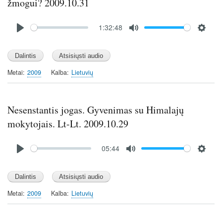
žmogui? 2009.10.31
Audio
1:32:48
file
P
M
S
l
u
e
a
t
t
y
e
t
Metai
2009
Kalba
Lietuvių
i
n
g
Nesenstantis jogas. Gyvenimas su Himalajų
s
mokytojais. Lt-Lt. 2009.10.29
Audio
05:44
file
P
M
S
l
u
e
a
t
t
y
e
t
Metai
2009
Kalba
Lietuvių
i
n