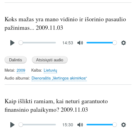
n
g
s
Koks mažas yra mano vidinio ir išorinio pasaulio
pažinimas... 2009.11.03
Audio
14:53
file
P
M
S
l
u
e
a
t
t
y
e
t
Metai
2009
Kalba
Lietuvių
i
Audio albumai
Dienoraštis „Vertingos akimirkos“
n
g
s
Kaip išlikti ramiam, kai neturi garantuoto
finansinio palaikymo? 2009.11.03
Audio
15:30
file
P
M
S