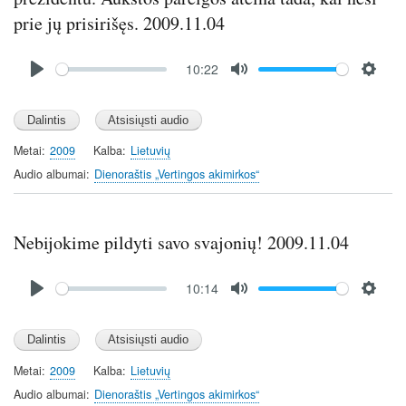
prie jų prisirišęs. 2009.11.04
Audio
10:22
file
P
M
S
l
u
e
a
t
t
y
e
t
Metai
2009
Kalba
Lietuvių
i
Audio albumai
Dienoraštis „Vertingos akimirkos“
n
g
s
Nebijokime pildyti savo svajonių! 2009.11.04
Audio
10:14
file
P
M
S
l
u
e
a
t
t
y
e
t
Metai
2009
Kalba
Lietuvių
i
Audio albumai
Dienoraštis „Vertingos akimirkos“