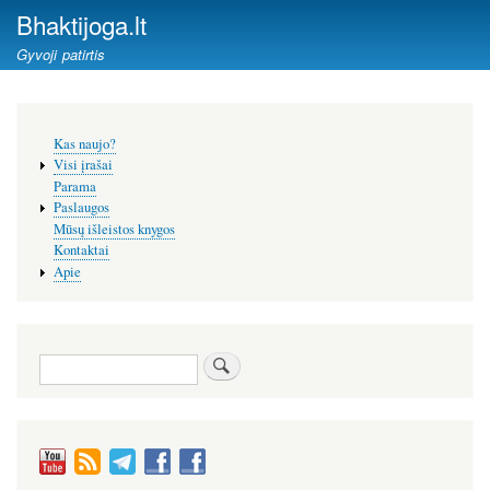
Pereiti
Bhaktijoga.lt
į
Gyvoji patirtis
pagrindinį
turinį
Šoninis
Kas naujo?
meniu
Visi įrašai
Parama
Paslaugos
Mūsų išleistos knygos
Kontaktai
Apie
Paieška