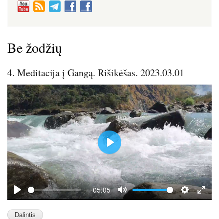
Be žodžių
4. Meditacija į Gangą. Rišikėšas. 2023.03.01
P
l
a
y
-05:05
P
M
S
E
l
u
e
n