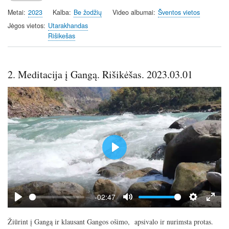
a
t
t
t
Metai
2023
Kalba
Be žodžių
Video albumai
Šventos vietos
y
e
t
e
i
r
Jėgos vietos
Utarakhandas
Rišikešas
n
f
g
u
s
l
2. Meditacija į Gangą. Rišikėšas. 2023.03.01
l
s
c
r
e
e
n
P
l
a
y
-02:47
P
M
S
E
l
u
e
n
Žiūrint į Gangą ir klausant Gangos ošimo, apsivalo ir nurimsta protas.