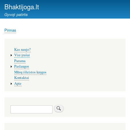
Pereiti
Bhaktijoga.lt
į
Gyvoji patirtis
pagrindinį
turinį
Pirmas
Kelias
Šoninis
Kas naujo?
meniu
Visi įrašai
Parama
Paslaugos
Mūsų išleistos knygos
Kontaktai
Apie
Paieška