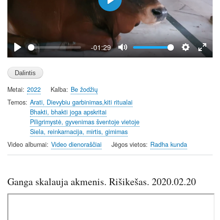
P
l
a
y
-01:29
P
M
S
E
l
u
e
n
a
t
t
t
Metai
2022
Kalba
Be žodžių
y
e
t
e
i
r
Temos
Arati, Dievybiu garbinimas,kiti ritualai
Bhakti, bhakti joga apskritai
n
f
Piligrimystė, gyvenimas šventoje vietoje
g
u
Siela, reinkarnacija, mirtis, gimimas
s
l
Video albumai
Video dienoraščiai
Jėgos vietos
Radha kunda
l
s
c
Ganga skalauja akmenis. Rišikešas. 2020.02.20
r
e
e
n