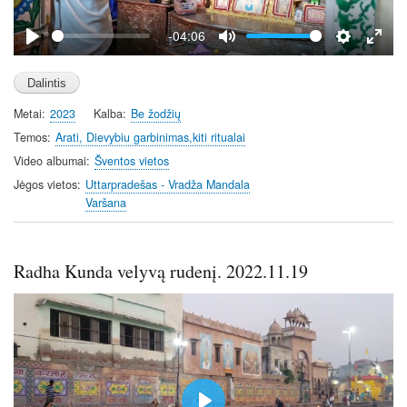
a
y
-04:06
P
M
S
E
l
u
e
n
a
t
t
t
Metai
2023
Kalba
Be žodžių
y
e
t
e
i
r
Temos
Arati, Dievybiu garbinimas,kiti ritualai
n
f
Video albumai
Šventos vietos
g
u
Jėgos vietos
Uttarpradešas - Vradža Mandala
s
l
Varšana
l
s
c
Radha Kunda velyvą rudenį. 2022.11.19
r
e
e
n