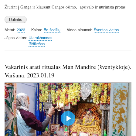
l
u
e
n
Žiūrint į Gangą ir klausant Gangos ošimo, apsivalo ir nurimsta protas.
a
t
t
t
y
e
t
e
i
r
Metai
2023
Kalba
Be žodžių
Video albumai
Šventos vietos
n
f
Jėgos vietos
Utarakhandas
g
u
Rišikešas
s
l
l
s
Vakarinis arati ritualas Man Mandire (šventykloje).
c
Varšana. 2023.01.19
r
e
e
n
P
l