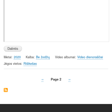
Metai
2020
Kalba
Be žodžių
Video albumai
Video dienoraščiai
Jėgos vietos
Rišikešas
Previous
‹‹
Page 2
Next
››
Pagination
page
page