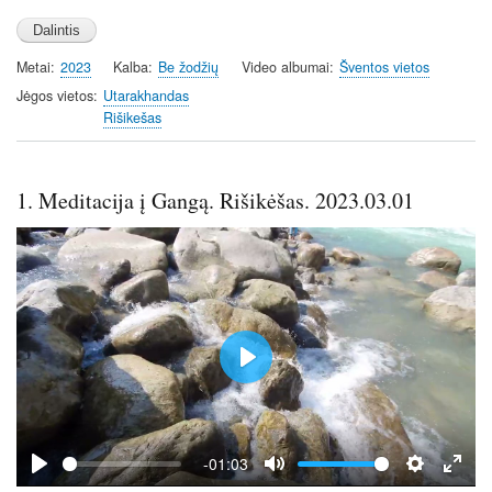
a
t
t
t
y
e
t
e
i
r
Metai
2023
Kalba
Be žodžių
Video albumai
Šventos vietos
n
f
Jėgos vietos
Utarakhandas
g
u
Rišikešas
s
l
l
s
1. Meditacija į Gangą. Rišikėšas. 2023.03.01
c
r
e
e
n
P
l
a
y
-01:03
P
M
S
E