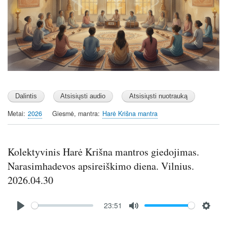
g
s
Metai
2026
Giesmė, mantra
Harė Krišna mantra
Kolektyvinis Harė Krišna mantros giedojimas.
Narasimhadevos apsireiškimo diena. Vilnius.
2026.04.30
Audio
23:51
file
P
M
S