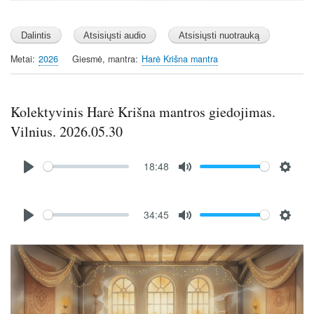
Metai
2026
Giesmė, mantra
Harė Krišna mantra
Kolektyvinis Harė Krišna mantros giedojimas.
Vilnius. 2026.05.30
Audio
18:48
file
P
M
S
l
u
e
Audio
a
t
t
34:45
file
P
M
S
y
e
t
l
u
e
i
Image
a
t
t
n
y
e
t
g
i
s
n