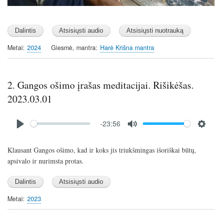
Metai
2024
Giesmė, mantra
Harė Krišna mantra
2. Gangos ošimo įrašas meditacijai. Rišikėšas.
2023.03.01
Audio
-23:56
file
P
M
S
l
u
e
Klausant Gangos ošimo, kad ir koks jis triukšmingas išoriškai būtų,
a
t
t
apsivalo ir nurimsta protas.
y
e
t
i
n
Metai
2023
g
s