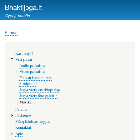
Pereiti
Bhaktijoga.lt
į
Gyvoji patirtis
pagrindinį
turinį
Pirmas
Kelias
Šoninis
Kas naujo?
meniu
Visi įrašai
Audio paskaitos
Video paskaitos
Foto su komentarais
Straipsniai
Jėgos vietų enciklopedija
Jėgos vietų foto galerija
Muzika
Parama
Paslaugos
Mūsų išleistos knygos
Kontaktai
Apie