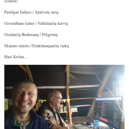
Žodžiai:
a
t
t
y
e
t
Pasiilgau Indijos / Spalvotų sarių
i
Govardhano kalno / Vaikštančių karvių
n
g
Giedančių Brahmanų / Piligrimų
s
Skanaus maisto /Triukšmaujančių vaikų
Harė Krišna...
Image