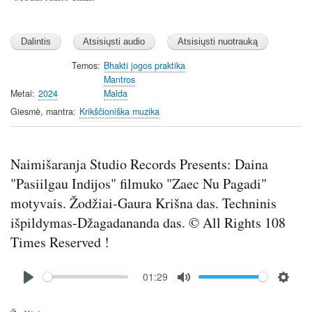
Temos
Bhakti jogos praktika
Mantros
Metai
2024
Malda
Giesmė, mantra
Krikščioniška muzika
Naimišaranja Studio Records Presents: Daina
"Pasiilgau Indijos" filmuko "Zaec Nu Pagadi"
motyvais. Žodžiai-Gaura Krišna das. Techninis
išpildymas-Džagadananda das. © All Rights 108
Times Reserved !
Audio
01:29
file
P
M
S
l
u
e