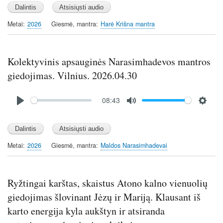
l
u
e
a
t
t
y
e
t
Metai
2026
Giesmė, mantra
Harė Krišna mantra
i
n
g
Kolektyvinis apsauginės Narasimhadevos mantros
s
giedojimas. Vilnius. 2026.04.30
Audio
08:43
file
P
M
S
l
u
e
a
t
t
y
e
t
Metai
2026
Giesmė, mantra
Maldos Narasimhadevai
i
n
g
Ryžtingai karštas, skaistus Atono kalno vienuolių
s
giedojimas šlovinant Jėzų ir Mariją. Klausant iš
karto energija kyla aukštyn ir atsiranda