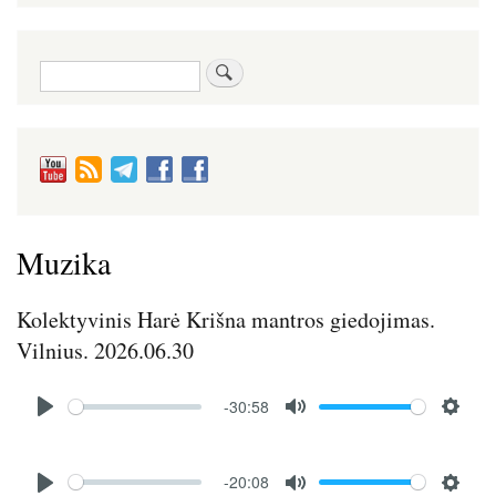
Paieška
Muzika
Kolektyvinis Harė Krišna mantros giedojimas.
Vilnius. 2026.06.30
Audio
-30:58
file
P
M
S
l
u
e
Audio
a
t
t
-20:08
file