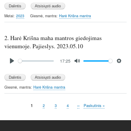
l
u
e
a
t
t
y
e
t
Metai
2023
Giesmė, mantra
Harė Krišna mantra
i
n
g
2. Harė Krišna maha mantros giedojimas
s
vienumoje. Pajieslys. 2023.05.10
Audio
17:25
file
P
M
S
l
u
e
a
t
t
y
e
t
Giesmė, mantra
Harė Krišna mantra
i
n
Current
1
Page
2
Page
3
Page
4
Next
››
Last
Paskutinis »
g
Pagination
page
page
page
s