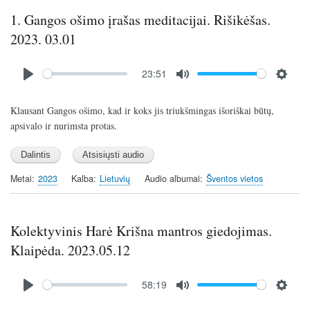
1. Gangos ošimo įrašas meditacijai. Rišikėšas.
2023. 03.01
Audio
23:51
file
P
M
S
l
u
e
Klausant Gangos ošimo, kad ir koks jis triukšmingas išoriškai būtų,
a
t
t
apsivalo ir nurimsta protas.
y
e
t
i
n
Metai
2023
Kalba
Lietuvių
Audio albumai
Šventos vietos
g
s
Kolektyvinis Harė Krišna mantros giedojimas.
Klaipėda. 2023.05.12
Audio
58:19
file
P
M
S