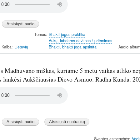
Temos
Bhakti jogos praktika
Aukų, labdaros davimas / priėmimas
Kalba
Lietuvių
Bhakti, bhakti joga apskritai
Audio album
is Madhuvano miškas, kuriame 5 metų vaikas atliko nep
 lankėsi Aukščiausias Dievo Asmuo. Radha Kunda. 20
Šventos asmenybės
Vedi