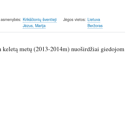
 asmenybės
Krikščionių šventieji
Jėgos vietos
Lietuva
Jėzus, Marija
Beržoras
ten keletą metų (2013-2014m) nuoširdžiai giedojom