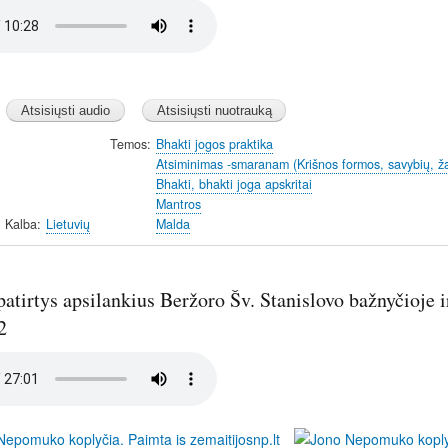
Temos
Bhakti jogos praktika
Atsiminimas -smaranam (Krišnos formos, savybių, ž
Bhakti, bhakti joga apskritai
Mantros
Kalba
Lietuvių
Malda
atirtys apsilankius Beržoro Šv. Stanislovo bažnyčioje 
2
Image