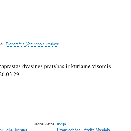
ai
Dienoraštis „Vertingos akimirkos“
aprastas dvasines pratybas ir kuriame visomis
26.03.29
Jėgos vietos
Indija
nių laikų šventieji
Uttarpradešas - Vradža Mandala