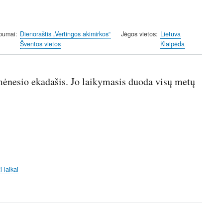
lbumai
Dienoraštis „Vertingos akimirkos“
Jėgos vietos
Lietuva
Šventos vietos
Klaipėda
ėnesio ekadašis. Jo laikymasis duoda visų metų
 laikai