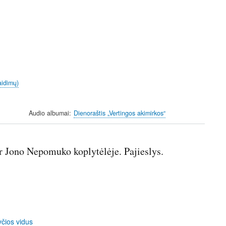
aidimų)
Audio albumai
Dienoraštis „Vertingos akimirkos“
ir Jono Nepomuko koplytėlėje. Pajieslys.