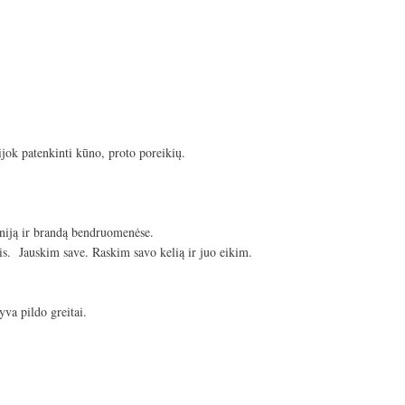
ijok patenkinti kūno, proto poreikių.
iją ir brandą bendruomenėse.
is. Jauskim save. Raskim savo kelią ir juo eikim.
yva pildo greitai.