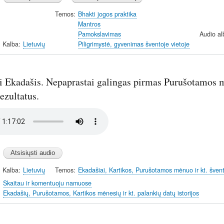
Temos
Bhakti jogos praktika
Mantros
Pamokslavimas
Audio a
Kalba
Lietuvių
Piligrimystė, gyvenimas šventoje vietoje
i Ekadašis. Nepaprastai galingas pirmas Purušotamos m
ezultatus.
Kalba
Lietuvių
Temos
Ekadašiai, Kartikos, Purušotamos mėnuo ir kt. šventi
Skaitau ir komentuoju namuose
Ekadašių, Purušotamos, Kartikos mėnesių ir kt. palankių datų istorijos