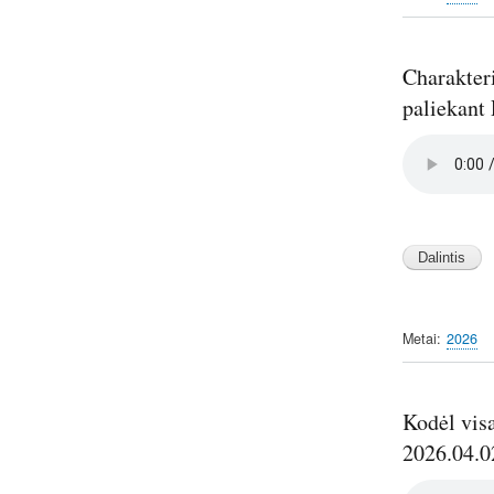
Charakteri
paliekant
Audio
file
Image
Metai
2026
Kodėl vis
2026.04.0
Audio