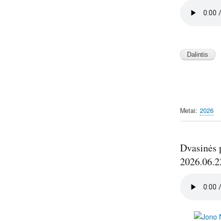
Audio
file
Image
Metai
2026
Dvasinės p
2026.06.2
Audio
file
Image
Image
Image