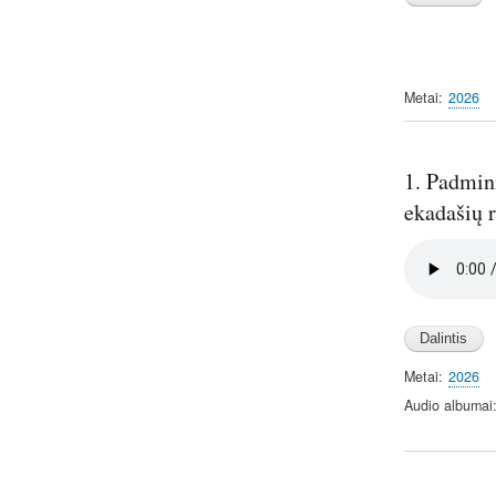
Metai
2026
1. Padmin
ekadašių r
Audio
file
Metai
2026
Audio albumai