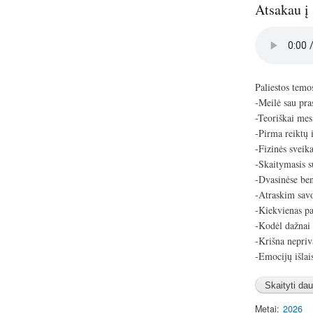
Atsakau į 
Audio
file
Paliestos temo
-Meilė sau pra
-Teoriškai mes
-Pirma reiktų 
-Fizinės sveik
-Skaitymasis su
-Dvasinėse be
-Atraskim sav
-Kiekvienas pas
-Kodėl dažnai 
-Krišna nepriv
-Emocijų išla
Metai
2026