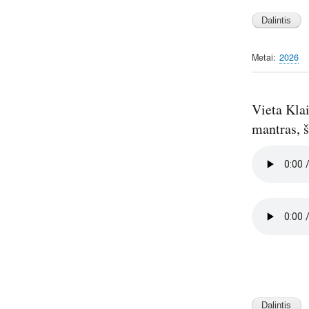
Metai
2026
Vieta Klai
mantras, š
Audio
file
Audio
file
Image
Image
Image