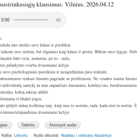
susirinkusiųjų klausimus. Vilnius. 2026.04.12
s:
sideda nuo meilės savo kūnui ir psichikai.
 laikom save sielom, bet elgiamės kaip kūnai ir protai. Būkim savo lygyje. Neb
išmokti būti vyru, moterim, po to - siela.
atos palaikymo svarba dvasiniame kelyje.
 savo psichologiniais poreikiais ir nesigėdijimas juos tenkinti.
ndruomenėse renkasi žmonės pagrinde su problemom. Ne visados rasime harmon
o individualų santykį su mus supančiais žmonėmis, kolektyvais, bendruomenėm
irenka, kokią askezę atlikti.
išeinama iš bhakti jogos.
alo pildyti mūsų troškimų taip, kaip mes to norime, tada, kada mes to norim. Š
isvinimas/užspaudimas dvasiniame kelyje.
Kalba
Lietuvių
Audio albumai
Atsakau į vaišnavų klausimus