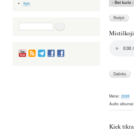
Apie
Paieška
Mistiškoji
Audio
file
Image
Metai
2026
Audio albumai
Kiek tikra