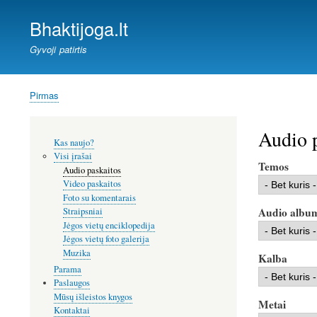
Bhaktijoga.lt
Gyvoji patirtis
Pirmas
Kelias
Audio 
Šoninis
Kas naujo?
meniu
Visi įrašai
Temos
Audio paskaitos
Video paskaitos
Foto su komentarais
Audio albu
Straipsniai
Jėgos vietų enciklopedija
Jėgos vietų foto galerija
Muzika
Kalba
Parama
Paslaugos
Mūsų išleistos knygos
Metai
Kontaktai