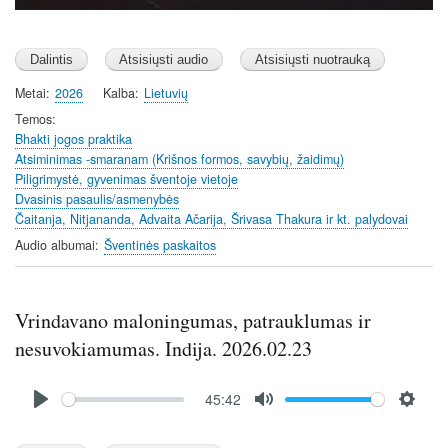
Metai
2026
Kalba
Lietuvių
Temos
Bhakti jogos praktika
Atsiminimas -smaranam (Krišnos formos, savybių, žaidimų)
Piligrimystė, gyvenimas šventoje vietoje
Dvasinis pasaulis/asmenybės
Čaitanja, Nitjananda, Advaita Ačarija, Šrivasa Thakura ir kt. palydovai
Audio albumai
Šventinės paskaitos
Vrindavano maloningumas, patrauklumas ir
nesuvokiamumas. Indija. 2026.02.23
Audio
45:42
file
P
M
S
l
u
e