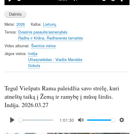
P
M
S
E
l
u
e
n
a
t
t
t
Metai
2026
Kalba
Lietuvių
y
e
t
e
i
r
Temos
Dvasinis pasaulis/asmenybės
Radha ir Krišna, Radharanės tarnaitės
n
f
g
u
Video albumai
Šventos vietos
s
l
Jėgos vietos
Indija
l
Uttarpradešas - Vradža Mandala
Gokula
s
c
r
Tegul Viešpats Rama paleidžia savo strėlę, kuri
e
e
atneštų taiką į Žemą ir ramybę į mūsų širdis.
n
Indija. 2026.03.27
Audio
1:01:30
file
P
M
S
l
u
e