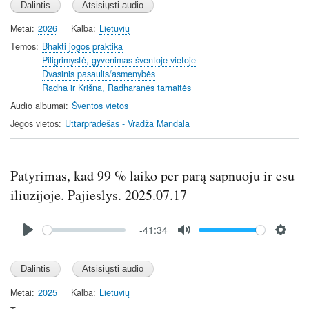
a
t
t
y
e
t
Metai
2026
Kalba
Lietuvių
i
Temos
Bhakti jogos praktika
n
Piligrimystė, gyvenimas šventoje vietoje
Dvasinis pasaulis/asmenybės
g
Radha ir Krišna, Radharanės tarnaitės
s
Audio albumai
Šventos vietos
Jėgos vietos
Uttarpradešas - Vradža Mandala
Patyrimas, kad 99 % laiko per parą sapnuoju ir esu
iliuzijoje. Pajieslys. 2025.07.17
Audio
-41:34
file
P
M
S
l
u
e
a
t
t
y
e
t
Metai
2025
Kalba
Lietuvių
i