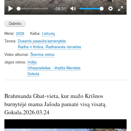
y
-08:31
P
M
S
E
l
u
e
n
a
t
t
t
Metai
2026
Kalba
Lietuvių
y
e
t
e
i
r
Temos
Dvasinis pasaulis/asmenybės
Radha ir Krišna, Radharanės tarnaitės
n
f
g
u
Video albumai
Šventos vietos
s
l
Jėgos vietos
Indija
l
Uttarpradešas - Vradža Mandala
Gokula
s
c
r
Brahmanda Ghat-vieta, kur mažo Krišnos
e
e
burnytėjė mama Jašoda pamatė visą visatą.
n
Gokula.2026.03.24