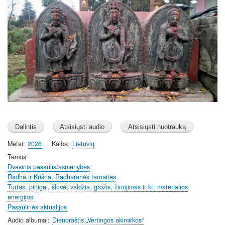
Image
a
t
t
y
e
t
i
n
g
s
Metai
2026
Kalba
Lietuvių
Temos
Dvasinis pasaulis/asmenybės
Radha ir Krišna, Radharanės tarnaitės
Turtas, pinigai, šlovė, valdžia, grožis, žinojimas ir kt. materialios
energijos
Pasaulinės aktualijos
Audio albumai
Dienoraštis „Vertingos akimirkos“