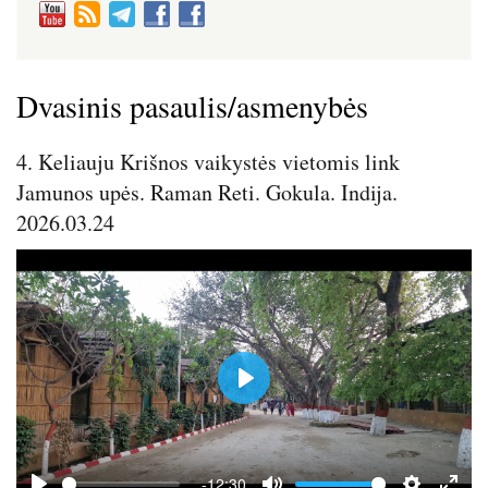
Dvasinis pasaulis/asmenybės
4. Keliauju Krišnos vaikystės vietomis link
Jamunos upės. Raman Reti. Gokula. Indija.
2026.03.24
P
l
a
y
-12:30