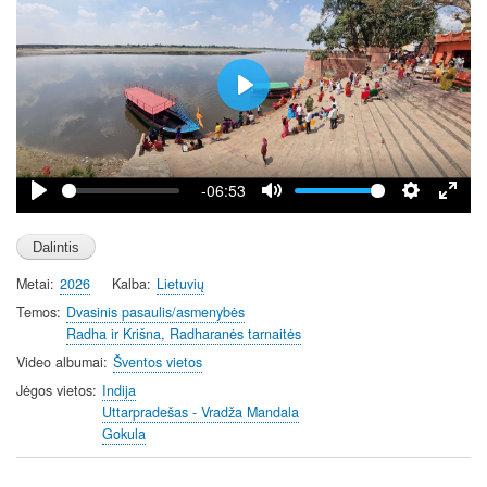
P
l
a
y
-06:53
P
M
S
E
l
u
e
n
a
t
t
t
Metai
2026
Kalba
Lietuvių
y
e
t
e
i
r
Temos
Dvasinis pasaulis/asmenybės
Radha ir Krišna, Radharanės tarnaitės
n
f
g
u
Video albumai
Šventos vietos
s
l
Jėgos vietos
Indija
l
Uttarpradešas - Vradža Mandala
Gokula
s
c