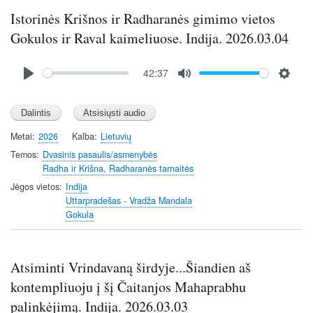
r
Istorinės Krišnos ir Radharanės gimimo vietos
e
e
Gokulos ir Raval kaimeliuose. Indija. 2026.03.04
n
Audio
42:37
file
P
M
S
l
u
e
a
t
t
y
e
t
Metai
2026
Kalba
Lietuvių
i
Temos
Dvasinis pasaulis/asmenybės
n
Radha ir Krišna, Radharanės tarnaitės
g
Jėgos vietos
Indija
s
Uttarpradešas - Vradža Mandala
Gokula
Atsiminti Vrindavaną širdyje...Šiandien aš
kontempliuoju į šį Čaitanjos Mahaprabhu
palinkėjimą. Indija. 2026.03.03