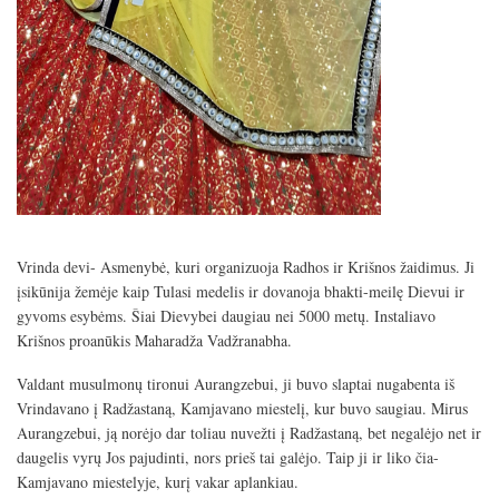
Vrinda devi- Asmenybė, kuri organizuoja Radhos ir Krišnos žaidimus. Ji
įsikūnija žemėje kaip Tulasi medelis ir dovanoja bhakti-meilę Dievui ir
gyvoms esybėms. Šiai Dievybei daugiau nei 5000 metų. Instaliavo
Krišnos proanūkis Maharadža Vadžranabha.
Valdant musulmonų tironui Aurangzebui, ji buvo slaptai nugabenta iš
Vrindavano į Radžastaną, Kamjavano miestelį, kur buvo saugiau. Mirus
Aurangzebui, ją norėjo dar toliau nuvežti į Radžastaną, bet negalėjo net ir
daugelis vyrų Jos pajudinti, nors prieš tai galėjo. Taip ji ir liko čia-
Kamjavano miestelyje, kurį vakar aplankiau.