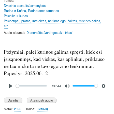
Temos
n
Dvasinis pasaulis/asmenybės
Radha ir Krišna, Radharanės tarnaitės
g
Psichika ir kūnas
s
Psichotipai, protas, intelektas, netikras ego, čakros, mistinės galios,
etc
Audio albumai
Dienoraštis „Vertingos akimirkos“
Požymiai, palei kuriuos galima spręsti, kiek esi
įsisąmoninęs, kad viskas, kas aplinkui, priklauso
ne tau ir skirta ne tavo egoizmo tenkinimui.
Pajieslys. 2025.06.12
Audio
56:44
file
P
M
S
l
u
e
a
t
t
y
e
t
Metai
2025
Kalba
Lietuvių