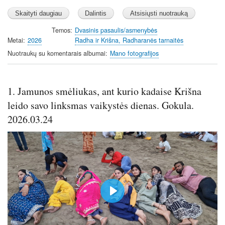
Temos
Dvasinis pasaulis/asmenybės
Metai
2026
Radha ir Krišna, Radharanės tarnaitės
Nuotraukų su komentarais albumai
Mano fotografijos
1. Jamunos smėliukas, ant kurio kadaise Krišna
leido savo linksmas vaikystės dienas. Gokula.
2026.03.24
P
l
a