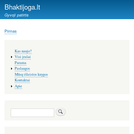
Pereiti
Bhaktijoga.lt
į
Gyvoji patirtis
pagrindinį
turinį
Pirmas
Kelias
Šoninis
Kas naujo?
meniu
Visi įrašai
Parama
Paslaugos
Mūsų išleistos knygos
Kontaktai
Apie
Paieška