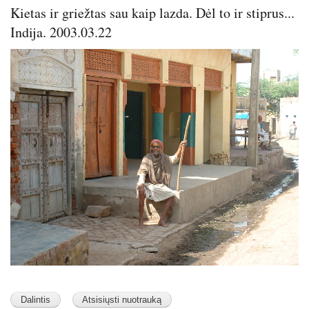
s
Kietas ir griežtas sau kaip lazda. Dėl to ir stiprus...
Indija. 2003.03.22
Image