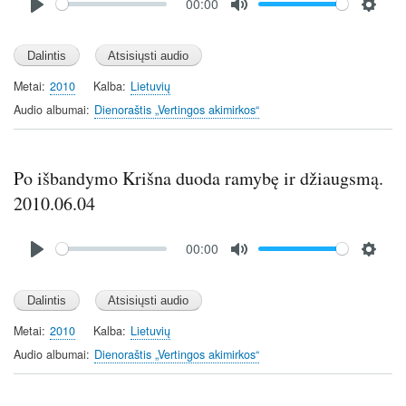
00:00
file
P
M
S
l
u
e
a
t
t
y
e
t
Metai
2010
Kalba
Lietuvių
i
Audio albumai
Dienoraštis „Vertingos akimirkos“
n
g
s
Po išbandymo Krišna duoda ramybę ir džiaugsmą.
2010.06.04
Audio
00:00
file
P
M
S
l
u
e
a
t
t
y
e
t
Metai
2010
Kalba
Lietuvių
i
Audio albumai
Dienoraštis „Vertingos akimirkos“
n
g