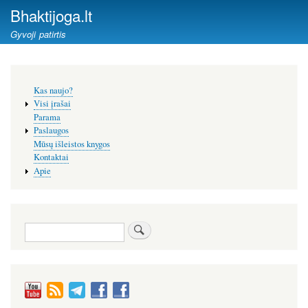
Pereiti
Bhaktijoga.lt
į
Gyvoji patirtis
pagrindinį
turinį
Šoninis
Kas naujo?
meniu
Visi įrašai
Parama
Paslaugos
Mūsų išleistos knygos
Kontaktai
Apie
Paieška