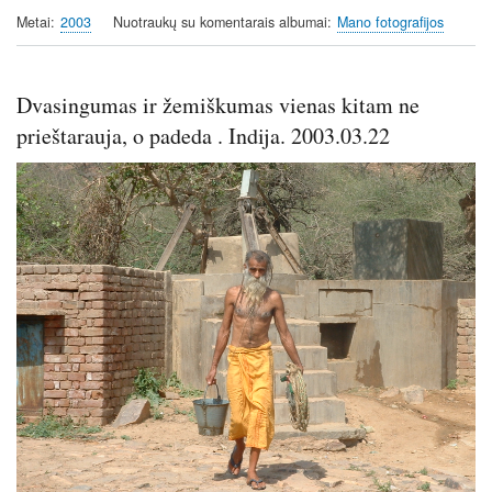
Metai
2003
Nuotraukų su komentarais albumai
Mano fotografijos
Dvasingumas ir žemiškumas vienas kitam ne
prieštarauja, o padeda . Indija. 2003.03.22
Image