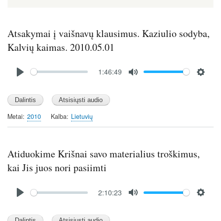
Atsakymai į vaišnavų klausimus. Kaziulio sodyba,
Kalvių kaimas. 2010.05.01
Audio
1:46:49
file
P
M
S
l
u
e
a
t
t
y
e
t
Metai
2010
Kalba
Lietuvių
i
n
g
Atiduokime Krišnai savo materialius troškimus,
s
kai Jis juos nori pasiimti
Audio
2:10:23
file
P
M
S
l
u
e