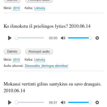
a
t
t
y
e
t
Metai
2010
Kalba
Lietuvių
i
n
g
Ko išmokstu iš priešingos lyties? 2010.06.14
s
Audio
00:00
file
P
M
S
l
u
e
a
t
t
y
e
t
Metai
2010
Kalba
Lietuvių
i
Audio albumai
Dienoraštis „Vertingos akimirkos“
n
g
s
Mokausi vertinti gilius santykius su savo draugais.
2010.06.14
Audio
06:51
file