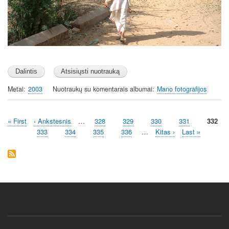
Metai
2003
Nuotraukų su komentarais albumai
Mano fotografijos
First
« First
Previous
‹ Ankstesnis
…
Page
328
Page
329
Page
330
Page
331
Curren
332
Pagination
page
page
page
Page
333
Page
334
Page
335
Page
336
…
Next
Kitas ›
Last
Last »
page
page