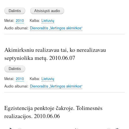
P
M
S
l
u
e
a
t
t
y
e
t
Metai
2010
Kalba
Lietuvių
i
Audio albumai
Dienoraštis „Vertingos akimirkos“
n
g
s
Akimirksniu realizavau tai, ko nerealizavau
septyniolika metų. 2010.06.07
Metai
2010
Kalba
Lietuvių
Audio albumai
Dienoraštis „Vertingos akimirkos“
Egzistencija penktoje čakroje. Tolimesnės
realizacijos. 2010.06.06
Audio