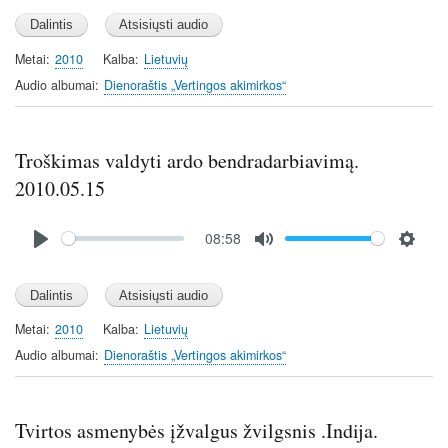
l
u
e
a
t
t
y
e
t
Metai
2010
Kalba
Lietuvių
i
Audio albumai
Dienoraštis „Vertingos akimirkos“
n
g
s
Troškimas valdyti ardo bendradarbiavimą.
2010.05.15
Audio
08:58
file
P
M
S
l
u
e
a
t
t
y
e
t
Metai
2010
Kalba
Lietuvių
i
Audio albumai
Dienoraštis „Vertingos akimirkos“
n
g
s
Tvirtos asmenybės įžvalgus žvilgsnis .Indija.