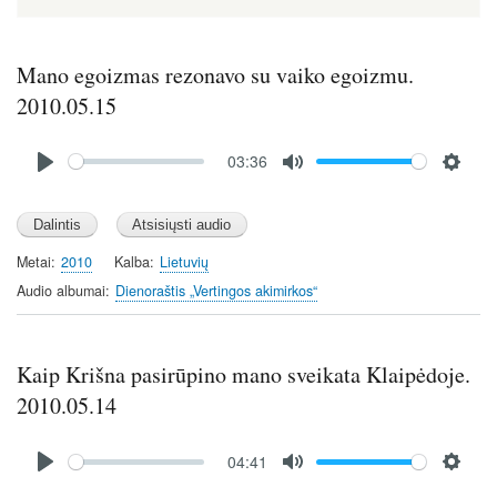
Mano egoizmas rezonavo su vaiko egoizmu.
2010.05.15
Audio
03:36
file
P
M
S
l
u
e
a
t
t
y
e
t
Metai
2010
Kalba
Lietuvių
i
Audio albumai
Dienoraštis „Vertingos akimirkos“
n
g
s
Kaip Krišna pasirūpino mano sveikata Klaipėdoje.
2010.05.14
Audio
04:41
file
P
M
S