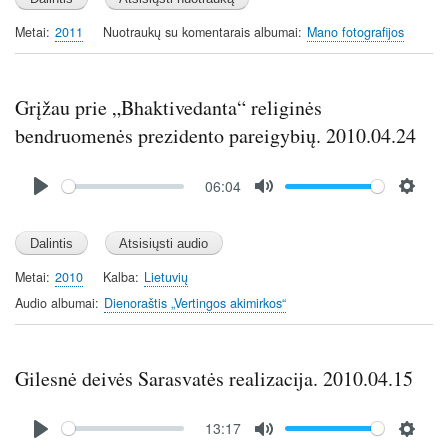
Metai
2011
Nuotraukų su komentarais albumai
Mano fotografijos
Grįžau prie „Bhaktivedanta“ religinės
bendruomenės prezidento pareigybių. 2010.04.24
Audio
06:04
file
P
M
S
l
u
e
a
t
t
y
e
t
Metai
2010
Kalba
Lietuvių
i
Audio albumai
Dienoraštis „Vertingos akimirkos“
n
g
s
Gilesnė deivės Sarasvatės realizacija. 2010.04.15
Audio
13:17
file