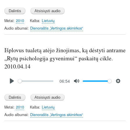
P
M
S
l
u
e
a
t
t
y
e
t
Metai
2010
Kalba
Lietuvių
i
Audio albumai
Dienoraštis „Vertingos akimirkos“
n
g
s
Išplovus tualetą atėjo žinojimas, ką dėstyti antrame
„Rytų psichologija gyvenimui“ paskaitų cikle.
2010.04.14
Audio
06:54
file
P
M
S
l
u
e
a
t
t
y
e
t
Metai
2010
Kalba
Lietuvių
i
Audio albumai
Dienoraštis „Vertingos akimirkos“
n
g