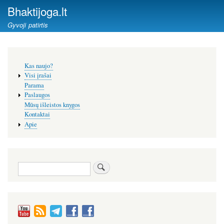
Pereiti
Bhaktijoga.lt
į
Gyvoji patirtis
pagrindinį
turinį
Šoninis
Kas naujo?
meniu
Visi įrašai
Parama
Paslaugos
Mūsų išleistos knygos
Kontaktai
Apie
Paieška