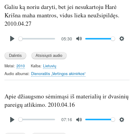
s
Galiu ką noriu daryti, bet jei nesukartoju Harė
Krišna maha mantros, vidus lieka neužsipildęs.
2010.04.27
Audio
05:30
file
P
M
S
l
u
e
a
t
t
y
e
t
Metai
2010
Kalba
Lietuvių
i
Audio albumai
Dienoraštis „Vertingos akimirkos“
n
g
s
Apie džiaugsmo sėmimąsi iš materialių ir dvasinių
pareigų atlikimo. 2010.04.16
Audio
07:16
file
P
M
S
l
u
e