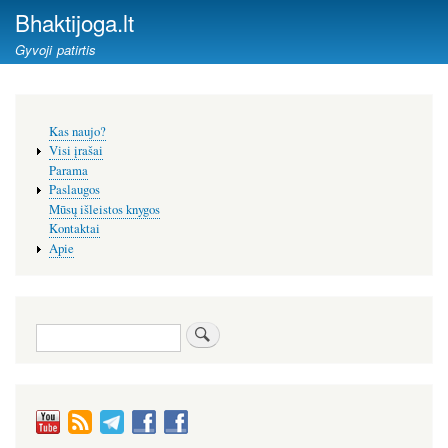
Pereiti
Bhaktijoga.lt
į
Gyvoji patirtis
pagrindinį
turinį
Šoninis
Kas naujo?
meniu
Visi įrašai
Parama
Paslaugos
Mūsų išleistos knygos
Kontaktai
Apie
Paieška