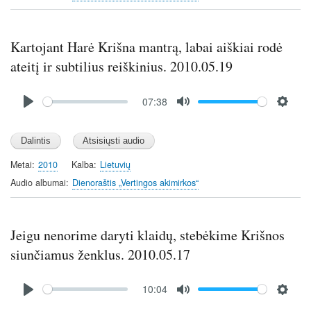
n
g
s
Kartojant Harė Krišna mantrą, labai aiškiai rodė
ateitį ir subtilius reiškinius. 2010.05.19
Audio
07:38
file
P
M
S
l
u
e
a
t
t
y
e
t
Metai
2010
Kalba
Lietuvių
i
Audio albumai
Dienoraštis „Vertingos akimirkos“
n
g
s
Jeigu nenorime daryti klaidų, stebėkime Krišnos
siunčiamus ženklus. 2010.05.17
Audio
10:04
file
P
M
S