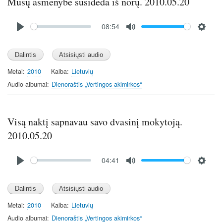
Mūsų asmenybė susideda iš norų. 2010.05.20
Audio
08:54
file
P
M
S
l
u
e
a
t
t
y
e
t
Metai
2010
Kalba
Lietuvių
i
Audio albumai
Dienoraštis „Vertingos akimirkos“
n
g
s
Visą naktį sapnavau savo dvasinį mokytoją.
2010.05.20
Audio
04:41
file
P
M
S
l
u
e
a
t
t
y
e
t
Metai
2010
Kalba
Lietuvių
i
Audio albumai
Dienoraštis „Vertingos akimirkos“