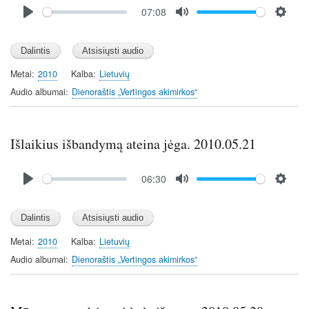
Audio
07:08
file
P
M
S
l
u
e
a
t
t
y
e
t
Metai
2010
Kalba
Lietuvių
i
Audio albumai
Dienoraštis „Vertingos akimirkos“
n
g
s
Išlaikius išbandymą ateina jėga. 2010.05.21
Audio
06:30
file
P
M
S
l
u
e
a
t
t
y
e
t
Metai
2010
Kalba
Lietuvių
i
Audio albumai
Dienoraštis „Vertingos akimirkos“
n
g
s