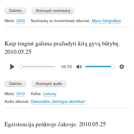
Metai
2003
Nuotraukų su komentarais albumai
Mano fotografijos
Kaip tingint galima pražudyti kitą gyvą būtybę.
2010.05.25
Audio
06:55
file
P
M
S
l
u
e
a
t
t
y
e
t
Metai
2010
Kalba
Lietuvių
i
Audio albumai
Dienoraštis „Vertingos akimirkos“
n
g
s
Egzistencija penktoje čakroje. 2010.05.25