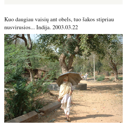
Kuo daugiau vaisių ant obels, tuo šakos stipriau
nusvirusios... Indija. 2003.03.22
Image