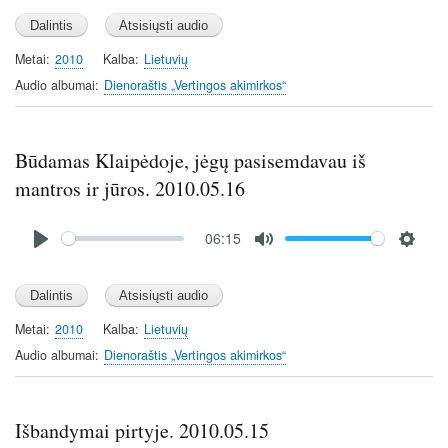
l
u
e
a
t
t
y
e
t
Metai
2010
Kalba
Lietuvių
i
Audio albumai
Dienoraštis „Vertingos akimirkos“
n
g
s
Būdamas Klaipėdoje, jėgų pasisemdavau iš
mantros ir jūros. 2010.05.16
Audio
06:15
file
P
M
S
l
u
e
a
t
t
y
e
t
Metai
2010
Kalba
Lietuvių
i
Audio albumai
Dienoraštis „Vertingos akimirkos“
n
g
s
Išbandymai pirtyje. 2010.05.15