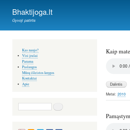
Bhaktijoga.lt
Gyvoji patirtis
Šoninis
Kaip mate
Kas naujo?
meniu
Visi įrašai
Audio
Parama
file
Paslaugos
Mūsų išleistos knygos
Kontaktai
Apie
Metai
2010
Paieška
Pamąstyma
Audio