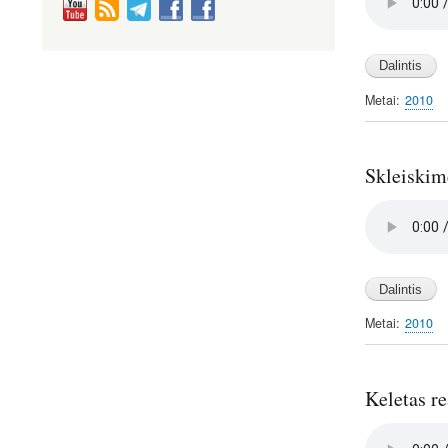
file
Metai
2010
Skleiskime
Audio
file
Metai
2010
Keletas re
Audio