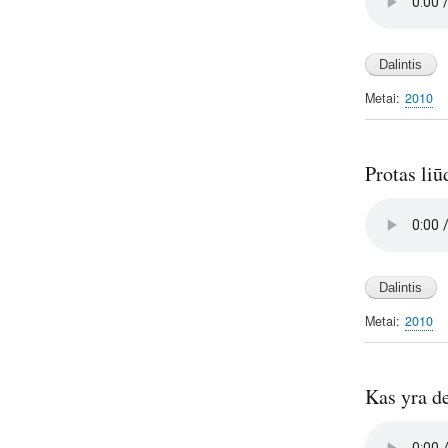
file
Metai
2010
Protas liū
Audio
file
Metai
2010
Kas yra d
Audio