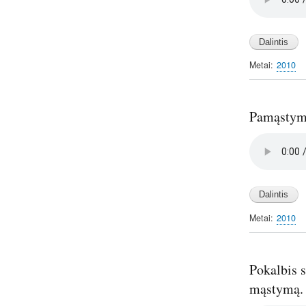
Metai
2010
Pamąstymai
Audio
file
Metai
2010
Pokalbis s
mąstymą. 