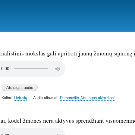
Pereiti
į
pagrindinį
turinį
rialistinis mokslas gali apriboti jaunų žmonių sąmonę 
Kalba
Lietuvių
Audio albumai
Dienoraštis „Vertingos akimirkos“
i, kodėl žmonės nėra aktyvūs sprendžiant visuomenin