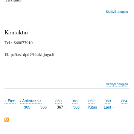
apie
Skaityti daugiau
Ener
gyd
Reik
Kontaktai
met
Tel.:
860077910
El.
paštas: dpd@bhaktijoga.lt
apie
Skaityti daugiau
Kont
First
« First
Previous
‹ Ankstesnis
…
Page
360
Page
361
Page
362
Page
363
Page
364
Pagination
page
page
Page
365
Page
366
Current
367
Page
368
Next
Kitas ›
Last
Last »
page
page
page