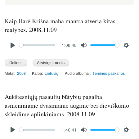
Kaip Harė Krišna maha mantra atveria kitas
realybes. 2008.11.09
Audio
1:08:48
file
P
M
S
l
u
e
a
t
t
y
e
t
Metai
2008
Kalba
Lietuvių
Audio albumai
Teminės paskaitos
i
n
g
Aukštesniųjų pasaulių būtybių pagalba
s
asmeniniame dvasiniame augime bei dieviškumo
skleidime aplinkiniams. 2008.11.09
Audio
1:46:41
file
P
M
S