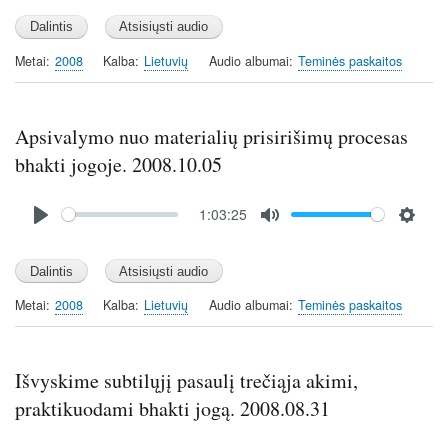
l
u
e
a
t
t
y
e
t
Metai
2008
Kalba
Lietuvių
Audio albumai
Teminės paskaitos
i
n
g
Apsivalymo nuo materialių prisirišimų procesas
s
bhakti jogoje. 2008.10.05
Audio
1:03:25
file
P
M
S
l
u
e
a
t
t
y
e
t
Metai
2008
Kalba
Lietuvių
Audio albumai
Teminės paskaitos
i
n
g
Išvyskime subtilųjį pasaulį trečiąja akimi,
s
praktikuodami bhakti jogą. 2008.08.31
Audio