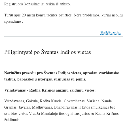
Registruotis konsultacijai reikia iš anksto.
Turiu apie 20 metų konsultacinės patirties. Nėra problemos, kuriai nebūtų
sprendimo .
apie
Skaityti daugiau
Indi
kons
Piligrimystė po Šventas Indijos vietas
Norinčius pravedu pro Šventas Indijos vietas, aprodau svarbiausias
taškus, papasakoju istorijas, susijusias su jomis.
Vrindavanas - Radha Krišnos amžinų žaidimų vietos:
Vrindavanas, Gokula, Radha Kunda, Govardhanas, Varšana, Nanda
Gramas, Javatas, Madhuvanas, Bhandiravanas ir kitos smulkesnės bet
svarbios vietos Vradža Mandaloje tiesiogiai susijusios su Radha Krišnos
žaidimais.