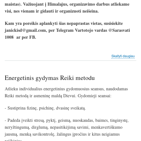
maistas). Važiuojant į Himalajus, organizavimo darbus atliekame
visi, nes vienam ir gidauti ir organizuoti neišeina.
Kam yra poreikis aplankyti šias nepaprastas vietas, susisiekite
janickisd@gmail.com, per Telegram Vartotojo vardas @Sarasvati
1008 ar per FB.
apie
Skaityti daugiau
Pili
po
Šve
Energetinis gydymas Reiki metodu
Indi
viet
Atlieku individualius energetinius gydomuosius seansus, naudodamas
Reiki metodą ir asmeninę maldą Dievui. Gydomieji seansai:
- Sustiprina fizinę, psichinę, dvasinę sveikatą.
- Padeda įveikti stresą, pyktį, geismą, nuoskaudas, baimes, tinginystę,
neryžtingumą, dirglumą, nepasitikėjimą savimi, menkavertiškumo
jausmą, menką savikontrolę, žalingus įpročius ir kitus neigiamus
reiškinius.