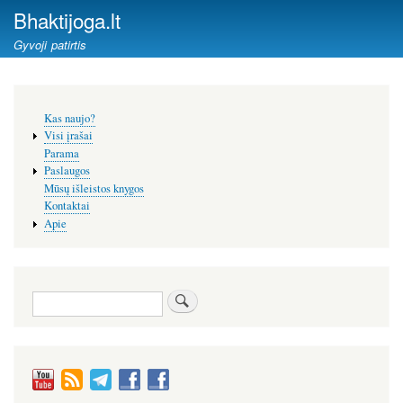
Pereiti
Bhaktijoga.lt
į
Gyvoji patirtis
pagrindinį
turinį
Šoninis
Kas naujo?
meniu
Visi įrašai
Parama
Paslaugos
Mūsų išleistos knygos
Kontaktai
Apie
Paieška