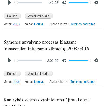
1:43:28
file
P
M
S
l
u
e
a
t
t
y
e
t
Metai
2008
Kalba
Lietuvių
Audio albumai
Teminės paskaitos
i
n
g
Sąmonės apvalymo procesas klausant
s
transcendentinių garsų vibracijų. 2008.03.16
Audio
2:02:00
file
P
M
S
l
u
e
a
t
t
y
e
t
Metai
2008
Kalba
Lietuvių
Audio albumai
Teminės paskaitos
i
n
g
Kantrybės svarba dvasinio tobulėjimo kelyje.
s