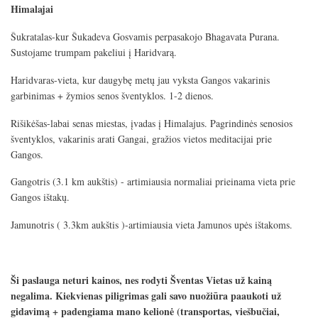
Himalajai
Šukratalas-kur Šukadeva Gosvamis perpasakojo Bhagavata Purana.
Sustojame trumpam pakeliui į Haridvarą.
Haridvaras-vieta, kur daugybę metų jau vyksta Gangos vakarinis
garbinimas + žymios senos šventyklos. 1-2 dienos.
Rišikėšas-labai senas miestas, įvadas į Himalajus. Pagrindinės senosios
šventyklos, vakarinis arati Gangai, gražios vietos meditacijai prie
Gangos.
Gangotris (3.1 km aukštis) - artimiausia normaliai prieinama vieta prie
Gangos ištakų.
Jamunotris ( 3.3km aukštis )-artimiausia vieta Jamunos upės ištakoms.
Ši paslauga neturi kainos, nes rodyti Šventas Vietas už kainą
negalima. Kiekvienas piligrimas gali savo nuožiūra paaukoti už
gidavimą + padengiama mano kelionė (transportas, viešbučiai,