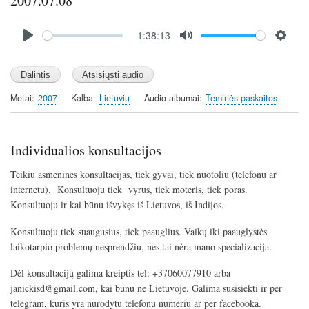
2007.07.08
Audio
1:38:13
file
P
M
S
l
u
e
a
t
t
y
e
t
Metai
2007
Kalba
Lietuvių
Audio albumai
Teminės paskaitos
i
n
g
Individualios konsultacijos
s
Teikiu asmenines konsultacijas, tiek gyvai, tiek nuotoliu (telefonu ar
internetu). Konsultuoju tiek vyrus, tiek moteris, tiek poras.
Konsultuoju ir kai būnu išvykęs iš Lietuvos, iš Indijos.
Konsultuoju tiek suaugusius, tiek paauglius. Vaikų iki paauglystės
laikotarpio problemų nesprendžiu, nes tai nėra mano specializacija.
Dėl konsultacijų galima kreiptis tel: +37060077910 arba
janickisd@gmail.com, kai būnu ne Lietuvoje. Galima susisiekti ir per
telegram, kuris yra nurodytu telefonu numeriu ar per facebooka.