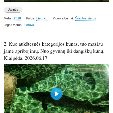
P
M
S
E
l
u
e
n
a
t
t
t
Metai
2026
Kalba
Lietuvių
Video albumai
Šventos vietos
y
e
t
e
i
r
Jėgos vietos
Lietuva
n
f
g
u
s
l
2. Kuo aukštesnės kategorijos kūnas, tuo mažiau
l
jame apribojimų. Nuo gyvūnų iki dangiškų kūnų.
s
Klaipėda. 2026.06.17
c
r
e
e
n
P
l
a