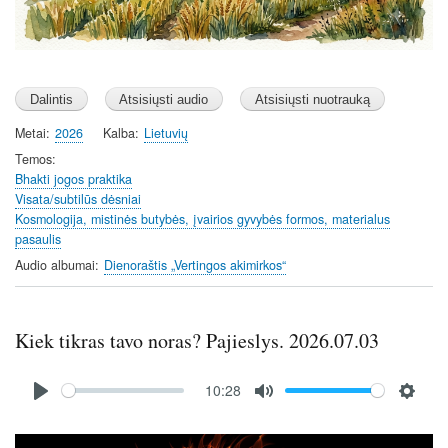
Metai
2026
Kalba
Lietuvių
Temos
Bhakti jogos praktika
Visata/subtilūs dėsniai
Kosmologija, mistinės butybės, įvairios gyvybės formos, materialus
pasaulis
Audio albumai
Dienoraštis „Vertingos akimirkos“
Kiek tikras tavo noras? Pajieslys. 2026.07.03
Audio
10:28
file
P
M
S
l
u
e
Image