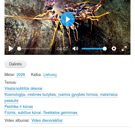
P
l
a
y
-04:07
P
M
S
E
l
u
e
n
a
t
t
t
Metai
2026
Kalba
Lietuvių
y
e
t
e
i
r
Temos
Visata/subtilūs dėsniai
n
f
Kosmologija, mistinės butybės, įvairios gyvybės formos, materialus
g
u
pasaulis
s
l
Psichika ir kūnas
l
Fizinis, subtilus kūnai. Sveikatos gerinimas.
s
Video albumai
Video dienoraščiai
c
r