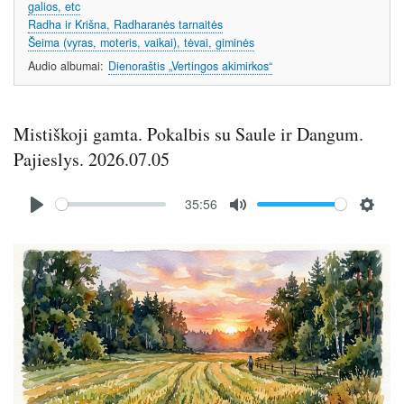
galios, etc
Radha ir Krišna, Radharanės tarnaitės
Šeima (vyras, moteris, vaikai), tėvai, giminės
Audio albumai
Dienoraštis „Vertingos akimirkos“
Mistiškoji gamta. Pokalbis su Saule ir Dangum.
Pajieslys. 2026.07.05
Audio
35:56
file
P
M
S
l
u
e
Image
a
t
t
y
e
t
i
n
g
s