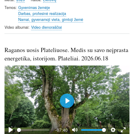
y
e
t
e
i
r
Temos
Gyvenimas žemėje
Darbas, profesinė realizacija
n
f
Namai, gyvenamoji vieta, gimtoji žemė
g
u
Video albumai
Video dienoraščiai
s
l
l
s
Raganos uosis Plateliuose. Medis su savo neįprasta
c
r
energetika, istorijom. Plateliai. 2026.06.18
e
e
n
P
l
a
y
-07:40