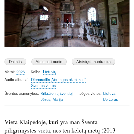
Metai
2026
Kalba
Lietuvių
Audio albumai
Dienoraštis „Vertingos akimirkos“
Šventos vietos
Šventos asmenybės
Krikščionių šventieji
Jėgos vietos
Lietuva
Jėzus, Marija
Beržoras
Vieta Klaipėdoje, kuri yra man Šventa
piligrimystės vieta, nes ten keletą metų (2013-