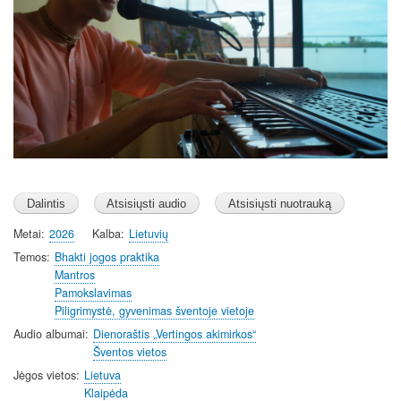
Metai
2026
Kalba
Lietuvių
Temos
Bhakti jogos praktika
Mantros
Pamokslavimas
Piligrimystė, gyvenimas šventoje vietoje
Audio albumai
Dienoraštis „Vertingos akimirkos“
Šventos vietos
Jėgos vietos
Lietuva
Klaipėda