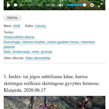
y
-05:26
P
M
S
E
l
u
e
n
a
t
t
t
Metai
2026
Kalba
Lietuvių
y
e
t
e
i
r
Temos
Visata/subtilūs dėsniai
n
f
Kosmologija, mistinės butybės, įvairios gyvybės formos, materialus
g
u
pasaulis
s
l
Siela, reinkarnacija, mirtis, gimimas
l
Video albumai
Video dienoraščiai
s
c
r
1. Juslės- tai jėgos subtiliame kūne, kurios
e
skirtingai reiškiasi skirtingose gyvybės formose.
e
n
Klaipėda. 2026.06.17