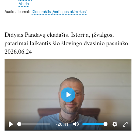
Malda
Audio albumai
Dienoraštis „Vertingos akimirkos“
Didysis Pandavų ekadašis. Istorija, įžvalgos,
patarimai laikantis šio šlovingo dvasinio pasninko.
2026.06.24
P
l
a
y
-28:41
P
M
S
E