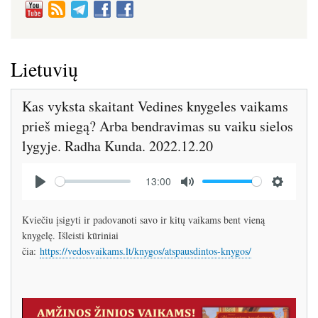
Lietuvių
Kas vyksta skaitant Vedines knygeles vaikams
prieš miegą? Arba bendravimas su vaiku sielos
lygyje. Radha Kunda. 2022.12.20
Audio
13:00
file
P
M
S
l
u
e
Kviečiu įsigyti ir padovanoti savo ir kitų vaikams bent vieną
a
t
t
knygelę. Išleisti kūriniai
y
e
t
čia:
https://vedosvaikams.lt/knygos/atspausdintos-knygos/
i
n
g
Image
s