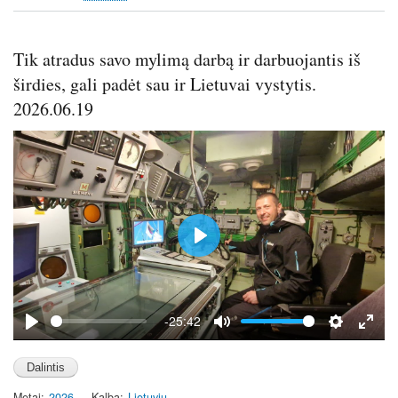
Tik atradus savo mylimą darbą ir darbuojantis iš
širdies, gali padėt sau ir Lietuvai vystytis.
2026.06.19
P
l
a
y
-25:42
P
M
S
E
l
u
e
n
a
t
t
t
Metai
2026
Kalba
Lietuvių