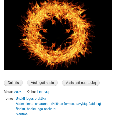
a
t
t
y
e
t
i
n
g
s
Metai
2026
Kalba
Lietuvių
Temos
Bhakti jogos praktika
Atsiminimas -smaranam (Krišnos formos, savybių, žaidimų)
Bhakti, bhakti joga apskritai
Mantros