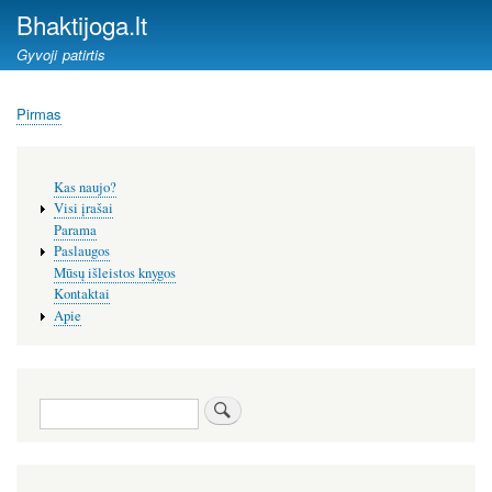
Pereiti
Bhaktijoga.lt
į
Gyvoji patirtis
pagrindinį
turinį
Pirmas
Kelias
Šoninis
Kas naujo?
meniu
Visi įrašai
Parama
Paslaugos
Mūsų išleistos knygos
Kontaktai
Apie
Paieška