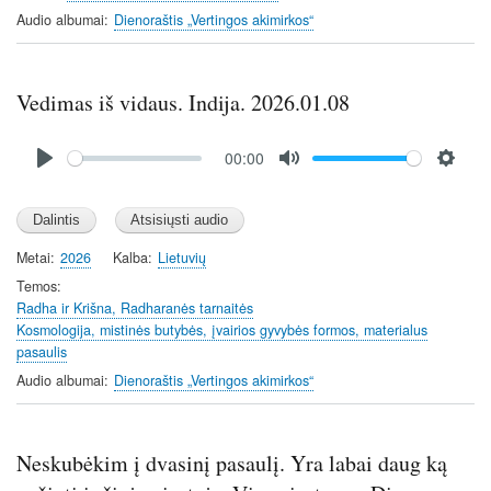
Audio albumai
Dienoraštis „Vertingos akimirkos“
Vedimas iš vidaus. Indija. 2026.01.08
Audio
00:00
file
P
M
S
l
u
e
a
t
t
y
e
t
Metai
2026
Kalba
Lietuvių
i
Temos
n
Radha ir Krišna, Radharanės tarnaitės
Kosmologija, mistinės butybės, įvairios gyvybės formos, materialus
g
pasaulis
s
Audio albumai
Dienoraštis „Vertingos akimirkos“
Neskubėkim į dvasinį pasaulį. Yra labai daug ką