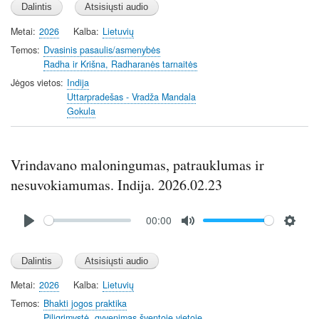
a
t
t
y
e
t
Metai
2026
Kalba
Lietuvių
i
Temos
Dvasinis pasaulis/asmenybės
n
Radha ir Krišna, Radharanės tarnaitės
g
Jėgos vietos
Indija
s
Uttarpradešas - Vradža Mandala
Gokula
Vrindavano maloningumas, patrauklumas ir
nesuvokiamumas. Indija. 2026.02.23
Audio
00:00
file
P
M
S
l
u
e
a
t
t
y
e
t
Metai
2026
Kalba
Lietuvių
i
Temos
Bhakti jogos praktika
n
Piligrimystė, gyvenimas šventoje vietoje