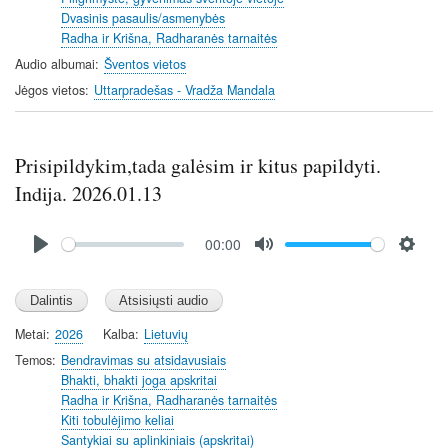
Dvasinis pasaulis/asmenybės
g
Radha ir Krišna, Radharanės tarnaitės
s
Audio albumai
Šventos vietos
Jėgos vietos
Uttarpradešas - Vradža Mandala
Prisipildykim,tada galėsim ir kitus papildyti.
Indija. 2026.01.13
Audio
00:00
file
P
M
S
l
u
e
a
t
t
y
e
t
Metai
2026
Kalba
Lietuvių
i
Temos
Bendravimas su atsidavusiais
n
Bhakti, bhakti joga apskritai
Radha ir Krišna, Radharanės tarnaitės
g
Kiti tobulėjimo keliai
s
Santykiai su aplinkiniais (apskritai)