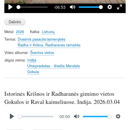
y
-06:53
P
M
S
E
l
u
e
n
a
t
t
t
Metai
2026
Kalba
Lietuvių
y
e
t
e
i
r
Temos
Dvasinis pasaulis/asmenybės
Radha ir Krišna, Radharanės tarnaitės
n
f
g
u
Video albumai
Šventos vietos
s
l
Jėgos vietos
Indija
l
Uttarpradešas - Vradža Mandala
Gokula
s
c
r
Istorinės Krišnos ir Radharanės gimimo vietos
e
e
Gokulos ir Raval kaimeliuose. Indija. 2026.03.04
n
Audio
00:00
file
P
M
S
l
u
e