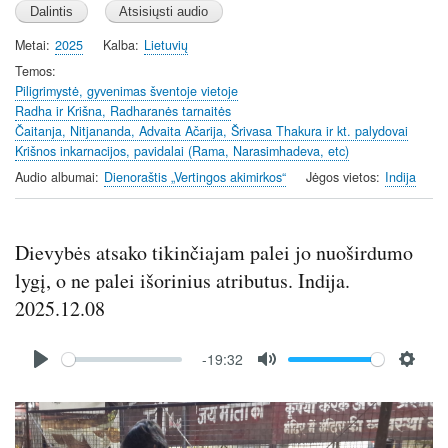
a
t
t
y
e
t
Metai
2025
Kalba
Lietuvių
i
Temos
n
Piligrimystė, gyvenimas šventoje vietoje
Radha ir Krišna, Radharanės tarnaitės
g
Čaitanja, Nitjananda, Advaita Ačarija, Šrivasa Thakura ir kt. palydovai
s
Krišnos inkarnacijos, pavidalai (Rama, Narasimhadeva, etc)
Audio albumai
Dienoraštis „Vertingos akimirkos“
Jėgos vietos
Indija
Dievybės atsako tikinčiajam palei jo nuoširdumo
lygį, o ne palei išorinius atributus. Indija.
2025.12.08
Audio
-19:32
file
P
M
S
l
u
e
Image
a
t
t