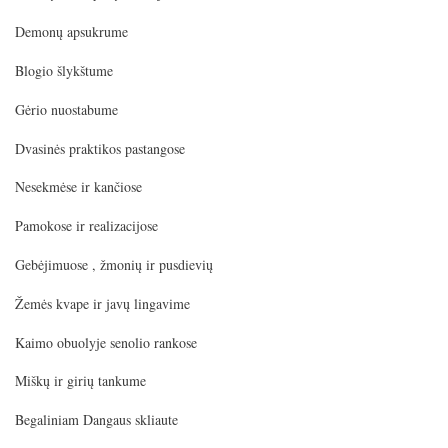
Demonų apsukrume
Blogio šlykštume
Gėrio nuostabume
Dvasinės praktikos pastangose
Nesekmėse ir kančiose
Pamokose ir realizacijose
Gebėjimuose , žmonių ir pusdievių
Žemės kvape ir javų lingavime
Kaimo obuolyje senolio rankose
Miškų ir girių tankume
Begaliniam Dangaus skliaute