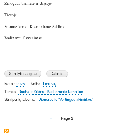
Žmogaus baimėse ir drąsoje
Tiesoje
Visame kame, Kosminiame žaidime
Vadinamu Gyvenimas.
Metai
2025
Kalba
Lietuvių
Temos
Radha ir Krišna, Radharanės tarnaitės
Straipsnių albumai
Dienoraštis "Vertingos akimirkos"
Previous
‹‹
Page 2
Next
››
Pagination
page
page