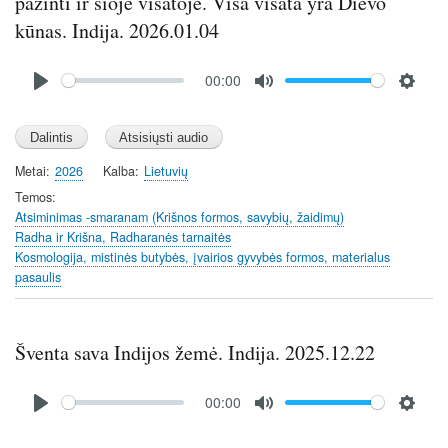
pažinti ir šioje visatoje. Visa visata yra Dievo
kūnas. Indija. 2026.01.04
Audio
00:00
file
P
M
S
l
u
e
a
t
t
y
e
t
Metai
2026
Kalba
Lietuvių
i
Temos
n
Atsiminimas -smaranam (Krišnos formos, savybių, žaidimų)
Radha ir Krišna, Radharanės tarnaitės
g
Kosmologija, mistinės butybės, įvairios gyvybės formos, materialus
s
pasaulis
Šventa sava Indijos žemė. Indija. 2025.12.22
Audio
00:00
file
P
M
S
l
u
e