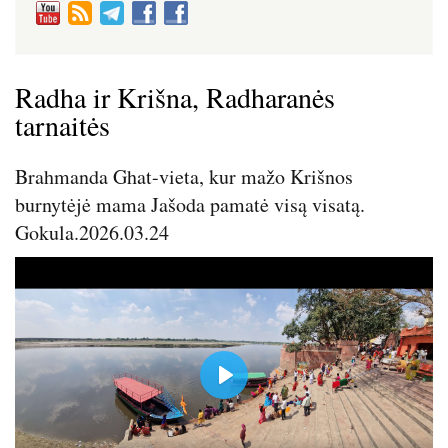
Radha ir Krišna, Radharanės
tarnaitės
Brahmanda Ghat-vieta, kur mažo Krišnos
burnytėjė mama Jašoda pamatė visą visatą.
Gokula.2026.03.24
P
l
a