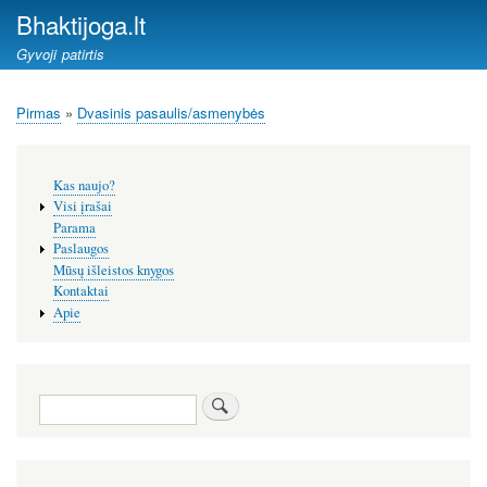
Pereiti
Bhaktijoga.lt
į
Gyvoji patirtis
pagrindinį
turinį
Pirmas
Dvasinis pasaulis/asmenybės
Kelias
Šoninis
Kas naujo?
meniu
Visi įrašai
Parama
Paslaugos
Mūsų išleistos knygos
Kontaktai
Apie
Paieška