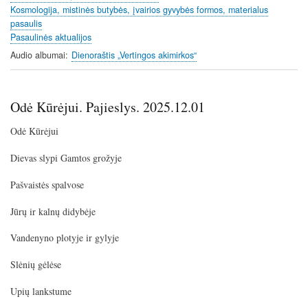
Kosmologija, mistinės butybės, įvairios gyvybės formos, materialus
s
pasaulis
Pasaulinės aktualijos
Audio albumai
Dienoraštis „Vertingos akimirkos“
Odė Kūrėjui. Pajieslys. 2025.12.01
Odė Kūrėjui
Dievas slypi Gamtos grožyje
Pašvaistės spalvose
Jūrų ir kalnų didybėje
Vandenyno plotyje ir gylyje
Slėnių gėlėse
Upių lankstume