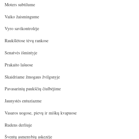
Moters subtilume
Vaiko žaismingume
Vyro savikontrolėje
Raukšlėtose tėvų rankose
Senatvės išmintyje
Prakaito lašuose
Skaidriame žmogaus žvilgsnyje
Pavasarinių paukščių čiulbėjime
Jaunystės entuziazme
Vasaros uogose, pievų ir miškų kvapuose
Rudens derliuje
Šventų asmenybių askezėje