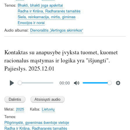
Temos
Bhakti, bhakti joga apskritai
Radha ir Krišna, Radharanės tarnaitės
Siela, reinkarnacija, mirtis, gimimas
Emocijos ir norai
Audio albumai
Dienoraštis „Vertingos akimirkos“
Kontaktas su anapusybe įvyksta tuomet, kuomet
racionalus mąstymas ir logika yra "išjungti".
Pajieslys. 2025.12.01
Audio
00:00
file
P
M
S
l
u
e
a
t
t
y
e
t
Metai
2025
Kalba
Lietuvių
i
Temos
n
Piligrimystė, gyvenimas šventoje vietoje
Radha ir Krišna, Radharanės tarnaitės
g